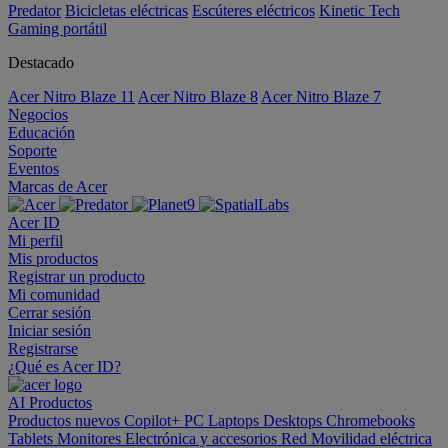
Predator
Bicicletas eléctricas
Escúteres eléctricos
Kinetic Tech
Gaming portátil
Destacado
Acer Nitro Blaze 11
Acer Nitro Blaze 8
Acer Nitro Blaze 7
Negocios
Educación
Soporte
Eventos
Marcas de Acer
Acer ID
Mi perfil
Mis productos
Registrar un producto
Mi comunidad
Cerrar sesión
Iniciar sesión
Registrarse
¿Qué es Acer ID?
AI
Productos
Productos nuevos
Copilot+ PC
Laptops
Desktops
Chromebooks
Tablets
Monitores
Electrónica y accesorios
Red
Movilidad eléctrica