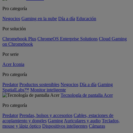
Pro categoría
Negocios
Gaming en la nube
Día a día
Educación
Por solución
Chromebook Plus
ChromeOS Enterprise Solutions
Cloud Gaming
on Chromebook
Por serie
Acer Iconia
Pro categoría
Predator
Productos sostenibles
Negocios
Día a día
Gaming
SpatialLabs™
Monitor inteligente
Tecnología de pantalla Acer
Pro categoría
Predator
Prendas, bolsos y accesorios
Cables, estaciones de
acoplamiento y dongles
Gaming
Auriculares y audio
Teclados,
mouse y lápiz óptico
Dispositivos inteligentes
Cámaras