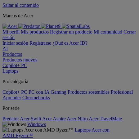
Saltar al contenido
Marcas de Acer
Mi perfil
Mis productos
Registrar un producto
Mi comunidad
Cerrar
sesión
Iniciar sesión
Registrarse
¿Qué es Acer ID?
AI
Productos
Productos nuevos
Copilot+ PC
Laptops
Pro categoría
Copilot+ PC
PC con IA
Gaming
Productos sostenibles
Profesional
Aprender
Chromebooks
Por serie
Predator
Acer Swift
Acer Aspire
Acer Nitro
Acer TravelMate
Windows
Laptops Acer con
AMD Ryzen™