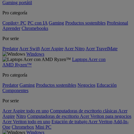
Gaming portátil
Pro categoría
Copilot+ PC
PC con IA
Gaming
Productos sostenibles
Profesional
Aprender
Chromebooks
Por serie
Predator
Acer Swift
Acer Aspire
Acer Nitro
Acer TravelMate
Windows
Laptops Acer con
AMD Ryzen™
Pro categoría
Predator
Gaming
Productos sostenibles
Negocios
Educación
Componentes
Por serie
Acer Aspire todo en uno
Computadoras de escritorio clásicas Acer
Aspire
Nitro
Computadoras de escritorio Acer Veriton para negocios
Acer Veriton todo en uno
Estación de trabajo Acer Veriton
Add-In-
One
Chromebox
Mini PC
Windows