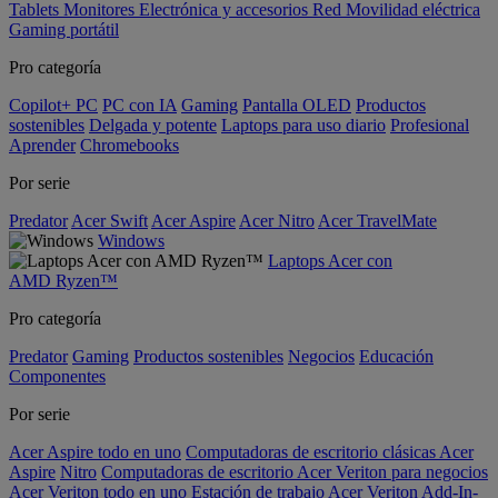
Tablets
Monitores
Electrónica y accesorios
Red
Movilidad eléctrica
Gaming portátil
Pro categoría
Copilot+ PC
PC con IA
Gaming
Pantalla OLED
Productos
sostenibles
Delgada y potente
Laptops para uso diario
Profesional
Aprender
Chromebooks
Por serie
Predator
Acer Swift
Acer Aspire
Acer Nitro
Acer TravelMate
Windows
Laptops Acer con
AMD Ryzen™
Pro categoría
Predator
Gaming
Productos sostenibles
Negocios
Educación
Componentes
Por serie
Acer Aspire todo en uno
Computadoras de escritorio clásicas Acer
Aspire
Nitro
Computadoras de escritorio Acer Veriton para negocios
Acer Veriton todo en uno
Estación de trabajo Acer Veriton
Add-In-