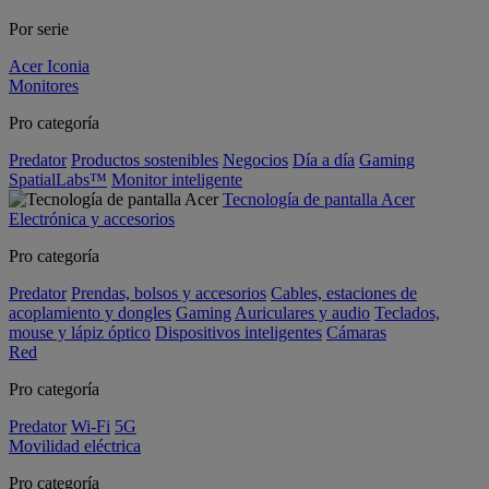
Por serie
Acer Iconia
Monitores
Pro categoría
Predator
Productos sostenibles
Negocios
Día a día
Gaming
SpatialLabs™
Monitor inteligente
Tecnología de pantalla Acer
Electrónica y accesorios
Pro categoría
Predator
Prendas, bolsos y accesorios
Cables, estaciones de
acoplamiento y dongles
Gaming
Auriculares y audio
Teclados,
mouse y lápiz óptico
Dispositivos inteligentes
Cámaras
Red
Pro categoría
Predator
Wi-Fi
5G
Movilidad eléctrica
Pro categoría