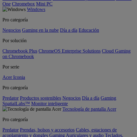
One
Chromebox
Mini PC
Windows
Pro categoría
Negocios
Gaming en la nube
Día a día
Educación
Por solución
Chromebook Plus
ChromeOS Enterprise Solutions
Cloud Gaming
on Chromebook
Por serie
Acer Iconia
Pro categoría
Predator
Productos sostenibles
Negocios
Día a día
Gaming
SpatialLabs™
Monitor inteligente
Tecnología de pantalla Acer
Pro categoría
Predator
Prendas, bolsos y accesorios
Cables, estaciones de
acoplamiento y dongles
Gaming
Auriculares y audio
Teclados,