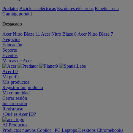
Predator
Bicicletas eléctricas
Escúteres eléctricos
Kinetic Tech
Gaming portátil
Destacado
Acer Nitro Blaze 11
Acer Nitro Blaze 8
Acer Nitro Blaze 7
Negocios
Educación
Soporte
Eventos
Marcas de Acer
Acer ID
Mi perfil
Mis productos
Registrar un producto
Mi comunidad
Cerrar sesión
Iniciar sesión
Registrarse
¿Qué es Acer ID?
AI
Productos
Productos nuevos
Copilot+ PC
Laptops
Desktops
Chromebooks