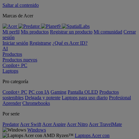
Saltar al contenido
Marcas de Acer
Mi perfil
Mis productos
Registrar un producto
Mi comunidad
Cerrar
sesión
Iniciar sesión
Registrarse
¿Qué es Acer ID?
AI
Productos
Productos nuevos
Copilot+ PC
Laptops
Pro categoría
Copilot+ PC
PC con IA
Gaming
Pantalla OLED
Productos
sostenibles
Delgada y potente
Laptops para uso diario
Profesional
Aprender
Chromebooks
Por serie
Predator
Acer Swift
Acer Aspire
Acer Nitro
Acer TravelMate
Windows
Laptops Acer con