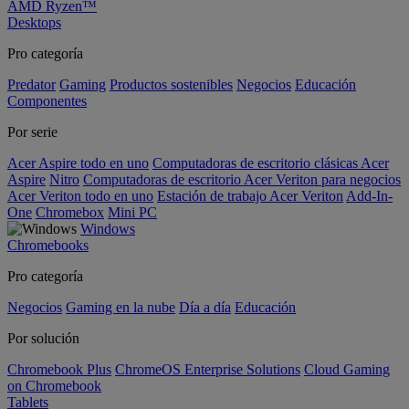
AMD Ryzen™
Desktops
Pro categoría
Predator
Gaming
Productos sostenibles
Negocios
Educación
Componentes
Por serie
Acer Aspire todo en uno
Computadoras de escritorio clásicas Acer
Aspire
Nitro
Computadoras de escritorio Acer Veriton para negocios
Acer Veriton todo en uno
Estación de trabajo Acer Veriton
Add-In-
One
Chromebox
Mini PC
Windows
Chromebooks
Pro categoría
Negocios
Gaming en la nube
Día a día
Educación
Por solución
Chromebook Plus
ChromeOS Enterprise Solutions
Cloud Gaming
on Chromebook
Tablets