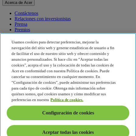
Acerca de Acer
Contáctenos
Relaciones con inversionistas
Prensa
Premios
Eventos
Usamos cookies para detectar preferencias, mejorar la
Sostenibilidad
navegación del sitio web y generar estadísticas de usuario a fin
de facilitar el uso de nuestro sitio web y ofrecer contenido y
Sostenibilidad
anuncios personalizados. Si hace clic en “Aceptar todas las
cookies”, acepta el uso y la colocación de todas las cookies de
Responsabilidad social corporativa
Acer en conformidad con nuestra Política de cookies. Puede
Huella de carbono del producto
cancelar su consentimiento en cualquier momento. En
Proyecto Humanity
“Configuración de cookies”, puede administrar sus preferencias
Earthion
para cada tipo de cookie. Obtenga más información sobre
Política de privacidad
quiénes somos, qué cookies usamos y cómo modificar sus
Política de cookies
preferencias en nuestra
Política de cookies.
Aviso legal
Información legal adicional
Configuración de cookies
Política de accesibilidad
Configuración de cookies
América Latina - Español
Aceptar todas las cookies