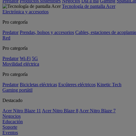
Predator
Productos sostenibles
Negocios
Día a día
Gaming
SpatialL
Tecnología de pantalla Acer
Electrónica y accesorios
Pro categoría
Predator
Prendas, bolsos y accesorios
Cables, estaciones de acoplami
Red
Pro categoría
Predator
Wi-Fi
5G
Movilidad eléctrica
Pro categoría
Predator
Bicicletas eléctricas
Escúteres eléctricos
Kinetic Tech
Gaming portátil
Destacado
Acer Nitro Blaze 11
Acer Nitro Blaze 8
Acer Nitro Blaze 7
Negocios
Educación
Soporte
Eventos