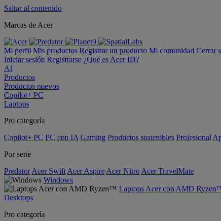
Saltar al contenido
Marcas de Acer
Mi perfil
Mis productos
Registrar un producto
Mi comunidad
Cerrar 
Iniciar sesión
Registrarse
¿Qué es Acer ID?
AI
Productos
Productos nuevos
Copilot+ PC
Laptops
Pro categoría
Copilot+ PC
PC con IA
Gaming
Productos sostenibles
Profesional
Ap
Por serie
Predator
Acer Swift
Acer Aspire
Acer Nitro
Acer TravelMate
Windows
Laptops Acer con AMD Ryzen
Desktops
Pro categoría