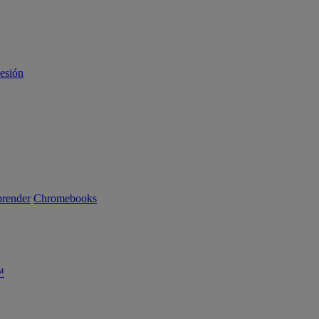
sesión
render
Chromebooks
™