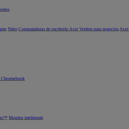
entes
pire
Nitro
Computadoras de escritorio Acer Veriton para negocios
Acer
n Chromebook
abs™
Monitor inteligente