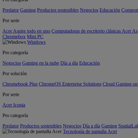
Predator
Gaming
Productos sostenibles
Negocios
Educación
Compon
Por serie
Acer Aspire todo en uno
Computadoras de escritorio clásicas Acer As
Chromebox
Mini PC
Windows
Pro categoría
Negocios
Gaming en la nube
Día a día
Educación
Por solución
Chromebook Plus
ChromeOS Enterprise Solutions
Cloud Gaming o
Por serie
Acer Iconia
Pro categoría
Predator
Productos sostenibles
Negocios
Día a día
Gaming
SpatialL
Tecnología de pantalla Acer