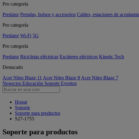
Pro categoría
Predator
Prendas, bolsos y accesorios
Cables, estaciones de acoplami
Pro categoría
Predator
Wi-Fi
5G
Pro categoría
Predator
Bicicletas eléctricas
Escúteres eléctricos
Kinetic Tech
Destacado
Acer Nitro Blaze 11
Acer Nitro Blaze 8
Acer Nitro Blaze 7
Negocios
Educación
Soporte
Eventos
Hogar
Soporte
Soporte para productos
S27-1755
Soporte para productos