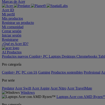
Marcas de Acer
Acer ID
Mi perfil
Mis productos
Registrar un producto
Mi comunidad
Cerrar sesión
Iniciar sesión
Registrarse
¿Qué es Acer ID?
AI
Productos
Productos nuevos
Copilot+ PC
Laptops
Desktops
Chromebooks
Tabl
Pro categoría
Copilot+ PC
PC con IA
Gaming
Productos sostenibles
Profesional
Ap
Por serie
Predator
Acer Swift
Acer Aspire
Acer Nitro
Acer TravelMate
Windows
Laptops Acer con AMD Ryzen
Pro categoría