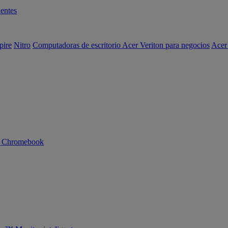
entes
pire
Nitro
Computadoras de escritorio Acer Veriton para negocios
Acer
n Chromebook