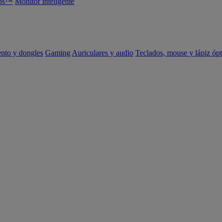
abs™
Monitor inteligente
ento y dongles
Gaming
Auriculares y audio
Teclados, mouse y lápiz ópt