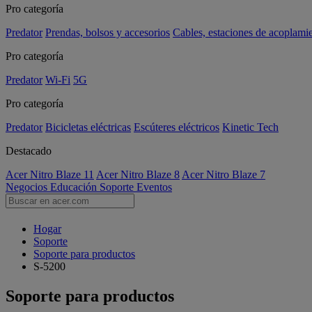
Pro categoría
Predator
Prendas, bolsos y accesorios
Cables, estaciones de acoplami
Pro categoría
Predator
Wi-Fi
5G
Pro categoría
Predator
Bicicletas eléctricas
Escúteres eléctricos
Kinetic Tech
Destacado
Acer Nitro Blaze 11
Acer Nitro Blaze 8
Acer Nitro Blaze 7
Negocios
Educación
Soporte
Eventos
Hogar
Soporte
Soporte para productos
S-5200
Soporte para productos