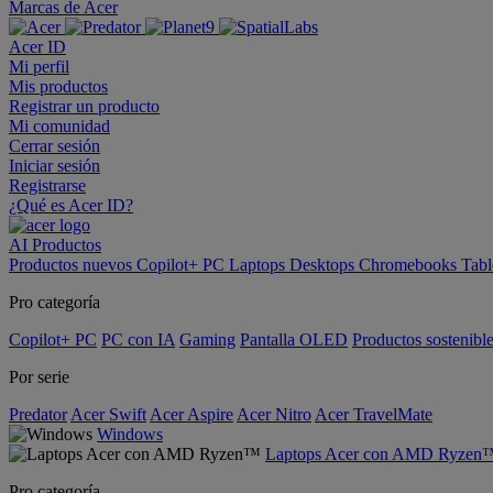
Marcas de Acer
Acer ID
Mi perfil
Mis productos
Registrar un producto
Mi comunidad
Cerrar sesión
Iniciar sesión
Registrarse
¿Qué es Acer ID?
AI
Productos
Productos nuevos
Copilot+ PC
Laptops
Desktops
Chromebooks
Tabl
Pro categoría
Copilot+ PC
PC con IA
Gaming
Pantalla OLED
Productos sostenibl
Por serie
Predator
Acer Swift
Acer Aspire
Acer Nitro
Acer TravelMate
Windows
Laptops Acer con AMD Ryzen
Pro categoría