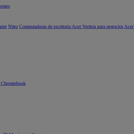
entes
pire
Nitro
Computadoras de escritorio Acer Veriton para negocios
Acer
n Chromebook