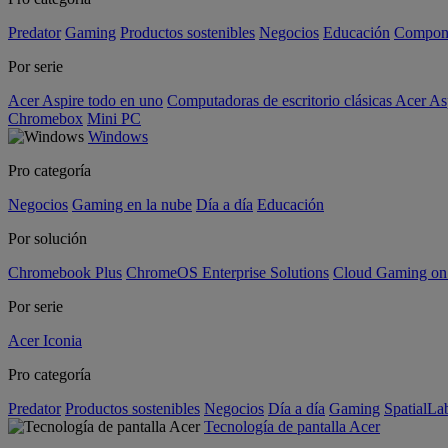
Predator
Gaming
Productos sostenibles
Negocios
Educación
Compon
Por serie
Acer Aspire todo en uno
Computadoras de escritorio clásicas Acer As
Chromebox
Mini PC
Windows
Pro categoría
Negocios
Gaming en la nube
Día a día
Educación
Por solución
Chromebook Plus
ChromeOS Enterprise Solutions
Cloud Gaming o
Por serie
Acer Iconia
Pro categoría
Predator
Productos sostenibles
Negocios
Día a día
Gaming
SpatialL
Tecnología de pantalla Acer