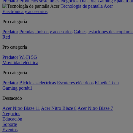
Predator
Productos sostenibles
Negocios
Día a día
Gaming
SpatialL
Tecnología de pantalla Acer
Electrónica y accesorios
Pro categoría
Predator
Prendas, bolsos y accesorios
Cables, estaciones de acoplami
Red
Pro categoría
Predator
Wi-Fi
5G
Movilidad eléctrica
Pro categoría
Predator
Bicicletas eléctricas
Escúteres eléctricos
Kinetic Tech
Gaming portátil
Destacado
Acer Nitro Blaze 11
Acer Nitro Blaze 8
Acer Nitro Blaze 7
Negocios
Educación
Soporte
Eventos