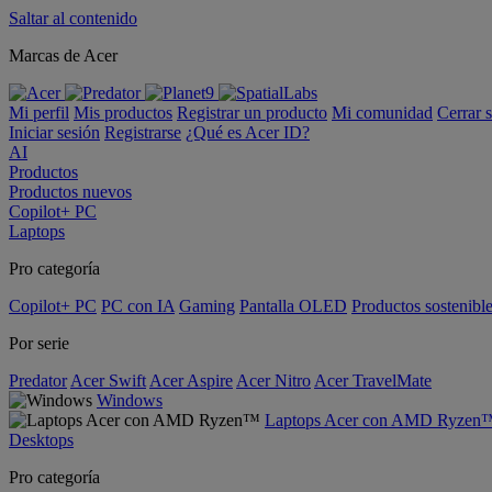
Saltar al contenido
Marcas de Acer
Mi perfil
Mis productos
Registrar un producto
Mi comunidad
Cerrar 
Iniciar sesión
Registrarse
¿Qué es Acer ID?
AI
Productos
Productos nuevos
Copilot+ PC
Laptops
Pro categoría
Copilot+ PC
PC con IA
Gaming
Pantalla OLED
Productos sostenibl
Por serie
Predator
Acer Swift
Acer Aspire
Acer Nitro
Acer TravelMate
Windows
Laptops Acer con AMD Ryzen
Desktops
Pro categoría