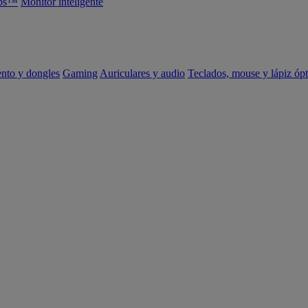
abs™
Monitor inteligente
ento y dongles
Gaming
Auriculares y audio
Teclados, mouse y lápiz ópt