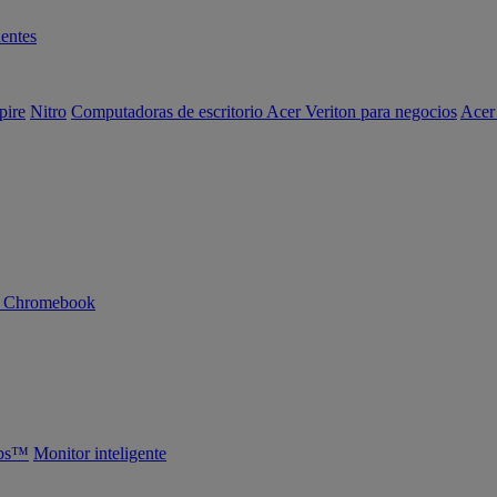
entes
pire
Nitro
Computadoras de escritorio Acer Veriton para negocios
Acer
n Chromebook
abs™
Monitor inteligente