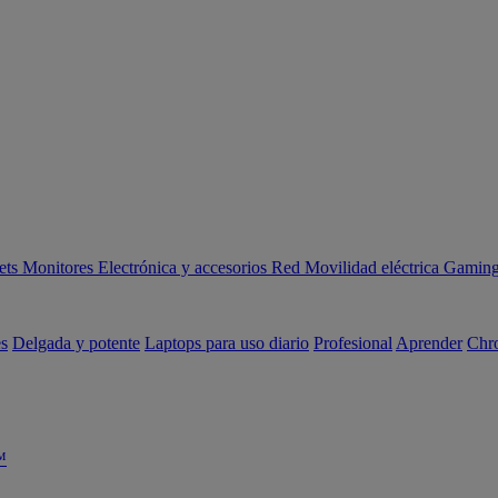
ets
Monitores
Electrónica y accesorios
Red
Movilidad eléctrica
Gaming 
es
Delgada y potente
Laptops para uso diario
Profesional
Aprender
Chr
™