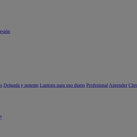
sesión
es
Delgada y potente
Laptops para uso diario
Profesional
Aprender
Chr
™