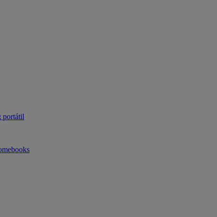
portátil
omebooks