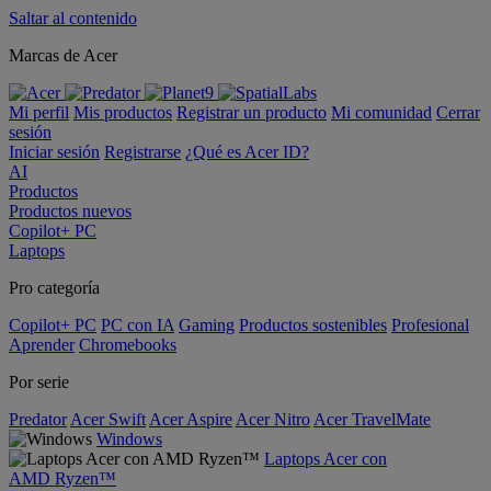
Saltar al contenido
Marcas de Acer
Mi perfil
Mis productos
Registrar un producto
Mi comunidad
Cerrar
sesión
Iniciar sesión
Registrarse
¿Qué es Acer ID?
AI
Productos
Productos nuevos
Copilot+ PC
Laptops
Pro categoría
Copilot+ PC
PC con IA
Gaming
Productos sostenibles
Profesional
Aprender
Chromebooks
Por serie
Predator
Acer Swift
Acer Aspire
Acer Nitro
Acer TravelMate
Windows
Laptops Acer con
AMD Ryzen™