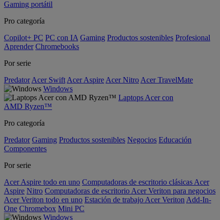
Gaming portátil
Pro categoría
Copilot+ PC
PC con IA
Gaming
Productos sostenibles
Profesional
Aprender
Chromebooks
Por serie
Predator
Acer Swift
Acer Aspire
Acer Nitro
Acer TravelMate
Windows
Laptops Acer con
AMD Ryzen™
Pro categoría
Predator
Gaming
Productos sostenibles
Negocios
Educación
Componentes
Por serie
Acer Aspire todo en uno
Computadoras de escritorio clásicas Acer
Aspire
Nitro
Computadoras de escritorio Acer Veriton para negocios
Acer Veriton todo en uno
Estación de trabajo Acer Veriton
Add-In-
One
Chromebox
Mini PC
Windows