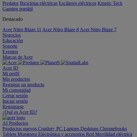
Predator
Bicicletas eléctricas
Escúteres eléctricos
Kinetic Tech
Gaming portátil
Destacado
Acer Nitro Blaze 11
Acer Nitro Blaze 8
Acer Nitro Blaze 7
Negocios
Educación
Soporte
Eventos
Marcas de Acer
Acer ID
Mi perfil
Mis productos
Registrar un producto
Mi comunidad
Cerrar sesión
Iniciar sesión
Registrarse
¿Qué es Acer ID?
AI
Productos
Productos nuevos
Copilot+ PC
Laptops
Desktops
Chromebooks
Tablets
Monitores
Electrónica y accesorios
Red
Movilidad eléctrica