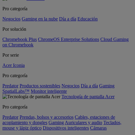
Pro categoría
Negocios
Gaming en la nube
Día a día
Educación
Por solución
Chromebook Plus
ChromeOS Enterprise Solutions
Cloud Gaming
on Chromebook
Por serie
Acer Iconia
Pro categoría
Predator
Productos sostenibles
Negocios
Día a día
Gaming
SpatialLabs™
Monitor inteligente
Tecnología de pantalla Acer
Pro categoría
Predator
Prendas, bolsos y accesorios
Cables, estaciones de
acoplamiento y dongles
Gaming
Auriculares y audio
Teclados,
mouse y lápiz óptico
Dispositivos inteligentes
Cámaras