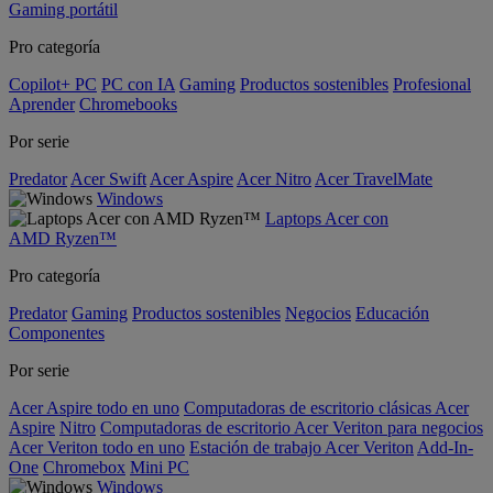
Gaming portátil
Pro categoría
Copilot+ PC
PC con IA
Gaming
Productos sostenibles
Profesional
Aprender
Chromebooks
Por serie
Predator
Acer Swift
Acer Aspire
Acer Nitro
Acer TravelMate
Windows
Laptops Acer con
AMD Ryzen™
Pro categoría
Predator
Gaming
Productos sostenibles
Negocios
Educación
Componentes
Por serie
Acer Aspire todo en uno
Computadoras de escritorio clásicas Acer
Aspire
Nitro
Computadoras de escritorio Acer Veriton para negocios
Acer Veriton todo en uno
Estación de trabajo Acer Veriton
Add-In-
One
Chromebox
Mini PC
Windows