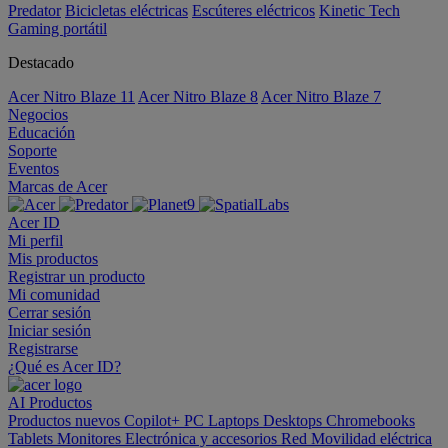
Predator
Bicicletas eléctricas
Escúteres eléctricos
Kinetic Tech
Gaming portátil
Destacado
Acer Nitro Blaze 11
Acer Nitro Blaze 8
Acer Nitro Blaze 7
Negocios
Educación
Soporte
Eventos
Marcas de Acer
Acer ID
Mi perfil
Mis productos
Registrar un producto
Mi comunidad
Cerrar sesión
Iniciar sesión
Registrarse
¿Qué es Acer ID?
AI
Productos
Productos nuevos
Copilot+ PC
Laptops
Desktops
Chromebooks
Tablets
Monitores
Electrónica y accesorios
Red
Movilidad eléctrica