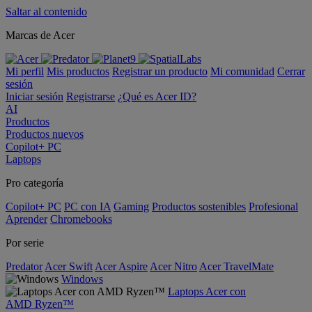
Saltar al contenido
Marcas de Acer
Mi perfil
Mis productos
Registrar un producto
Mi comunidad
Cerrar
sesión
Iniciar sesión
Registrarse
¿Qué es Acer ID?
AI
Productos
Productos nuevos
Copilot+ PC
Laptops
Pro categoría
Copilot+ PC
PC con IA
Gaming
Productos sostenibles
Profesional
Aprender
Chromebooks
Por serie
Predator
Acer Swift
Acer Aspire
Acer Nitro
Acer TravelMate
Windows
Laptops Acer con
AMD Ryzen™