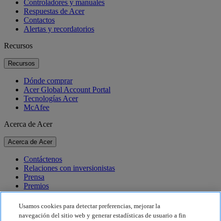
Controladores y manuales
Respuestas de Acer
Contactos
Alertas y recordatorios
Recursos
Recursos
Dónde comprar
Acer Global Account Portal
Tecnologías Acer
McAfee
Acerca de Acer
Acerca de Acer
Contáctenos
Relaciones con inversionistas
Prensa
Premios
Eventos
Usamos cookies para detectar preferencias, mejorar la
Sostenibilidad
navegación del sitio web y generar estadísticas de usuario a fin