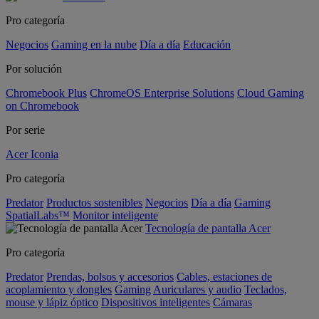
Pro categoría
Negocios
Gaming en la nube
Día a día
Educación
Por solución
Chromebook Plus
ChromeOS Enterprise Solutions
Cloud Gaming
on Chromebook
Por serie
Acer Iconia
Pro categoría
Predator
Productos sostenibles
Negocios
Día a día
Gaming
SpatialLabs™
Monitor inteligente
Tecnología de pantalla Acer
Pro categoría
Predator
Prendas, bolsos y accesorios
Cables, estaciones de
acoplamiento y dongles
Gaming
Auriculares y audio
Teclados,
mouse y lápiz óptico
Dispositivos inteligentes
Cámaras