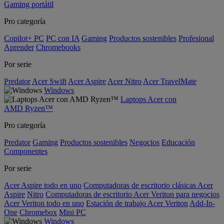
Gaming portátil
Pro categoría
Copilot+ PC
PC con IA
Gaming
Productos sostenibles
Profesional
Aprender
Chromebooks
Por serie
Predator
Acer Swift
Acer Aspire
Acer Nitro
Acer TravelMate
Windows
Laptops Acer con
AMD Ryzen™
Pro categoría
Predator
Gaming
Productos sostenibles
Negocios
Educación
Componentes
Por serie
Acer Aspire todo en uno
Computadoras de escritorio clásicas Acer
Aspire
Nitro
Computadoras de escritorio Acer Veriton para negocios
Acer Veriton todo en uno
Estación de trabajo Acer Veriton
Add-In-
One
Chromebox
Mini PC
Windows