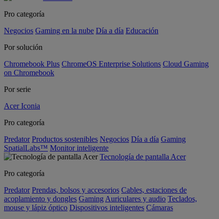
Pro categoría
Negocios
Gaming en la nube
Día a día
Educación
Por solución
Chromebook Plus
ChromeOS Enterprise Solutions
Cloud Gaming
on Chromebook
Por serie
Acer Iconia
Pro categoría
Predator
Productos sostenibles
Negocios
Día a día
Gaming
SpatialLabs™
Monitor inteligente
Tecnología de pantalla Acer
Pro categoría
Predator
Prendas, bolsos y accesorios
Cables, estaciones de
acoplamiento y dongles
Gaming
Auriculares y audio
Teclados,
mouse y lápiz óptico
Dispositivos inteligentes
Cámaras