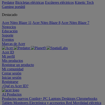
Predator
Bicicletas eléctricas
Escúteres eléctricos
Kinetic Tech
Gaming portátil
Destacado
Acer Nitro Blaze 11
Acer Nitro Blaze 8
Acer Nitro Blaze 7
Negocios
Educación
Soporte
Eventos
Marcas de Acer
Acer ID
Mi perfil
Mis productos
Registrar un producto
Mi comunidad
Cerrar sesión
Iniciar sesión
Registrarse
¿Qué es Acer ID?
AI
Productos
Productos nuevos
Copilot+ PC
Laptops
Desktops
Chromebooks
Tablets
Monitores
Electrónica y accesorios
Red
Movilidad eléctrica