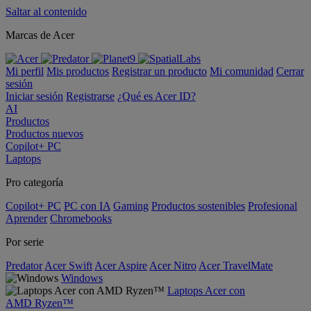
Saltar al contenido
Marcas de Acer
Mi perfil
Mis productos
Registrar un producto
Mi comunidad
Cerrar
sesión
Iniciar sesión
Registrarse
¿Qué es Acer ID?
AI
Productos
Productos nuevos
Copilot+ PC
Laptops
Pro categoría
Copilot+ PC
PC con IA
Gaming
Productos sostenibles
Profesional
Aprender
Chromebooks
Por serie
Predator
Acer Swift
Acer Aspire
Acer Nitro
Acer TravelMate
Windows
Laptops Acer con
AMD Ryzen™