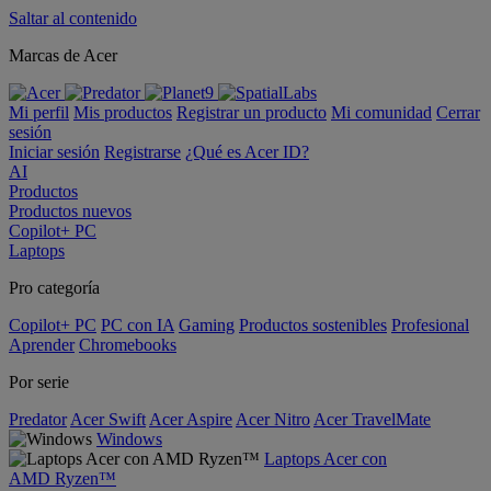
Saltar al contenido
Marcas de Acer
Mi perfil
Mis productos
Registrar un producto
Mi comunidad
Cerrar
sesión
Iniciar sesión
Registrarse
¿Qué es Acer ID?
AI
Productos
Productos nuevos
Copilot+ PC
Laptops
Pro categoría
Copilot+ PC
PC con IA
Gaming
Productos sostenibles
Profesional
Aprender
Chromebooks
Por serie
Predator
Acer Swift
Acer Aspire
Acer Nitro
Acer TravelMate
Windows
Laptops Acer con
AMD Ryzen™