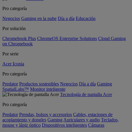
Pro categoría
Negocios
Gaming en la nube
Día a día
Educación
Por solución
Chromebook Plus
ChromeOS Enterprise Solutions
Cloud Gaming
on Chromebook
Por serie
Acer Iconia
Pro categoría
Predator
Productos sostenibles
Negocios
Día a día
Gaming
SpatialLabs™
Monitor inteligente
Tecnología de pantalla Acer
Pro categoría
Predator
Prendas, bolsos y accesorios
Cables, estaciones de
acoplamiento y dongles
Gaming
Auriculares y audio
Teclados,
mouse y lápiz óptico
Dispositivos inteligentes
Cámaras