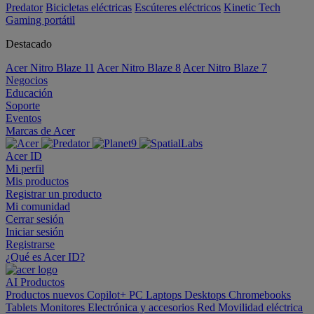
Predator
Bicicletas eléctricas
Escúteres eléctricos
Kinetic Tech
Gaming portátil
Destacado
Acer Nitro Blaze 11
Acer Nitro Blaze 8
Acer Nitro Blaze 7
Negocios
Educación
Soporte
Eventos
Marcas de Acer
Acer ID
Mi perfil
Mis productos
Registrar un producto
Mi comunidad
Cerrar sesión
Iniciar sesión
Registrarse
¿Qué es Acer ID?
AI
Productos
Productos nuevos
Copilot+ PC
Laptops
Desktops
Chromebooks
Tablets
Monitores
Electrónica y accesorios
Red
Movilidad eléctrica