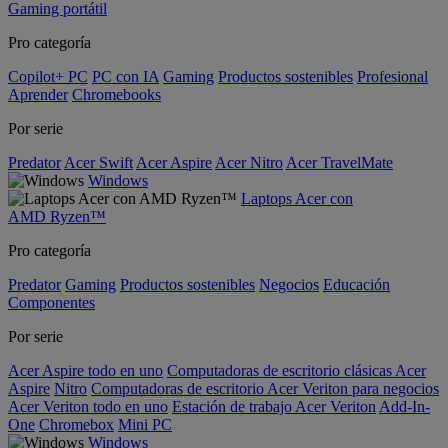
Gaming portátil
Pro categoría
Copilot+ PC
PC con IA
Gaming
Productos sostenibles
Profesional
Aprender
Chromebooks
Por serie
Predator
Acer Swift
Acer Aspire
Acer Nitro
Acer TravelMate
Windows
Laptops Acer con
AMD Ryzen™
Pro categoría
Predator
Gaming
Productos sostenibles
Negocios
Educación
Componentes
Por serie
Acer Aspire todo en uno
Computadoras de escritorio clásicas Acer
Aspire
Nitro
Computadoras de escritorio Acer Veriton para negocios
Acer Veriton todo en uno
Estación de trabajo Acer Veriton
Add-In-
One
Chromebox
Mini PC
Windows