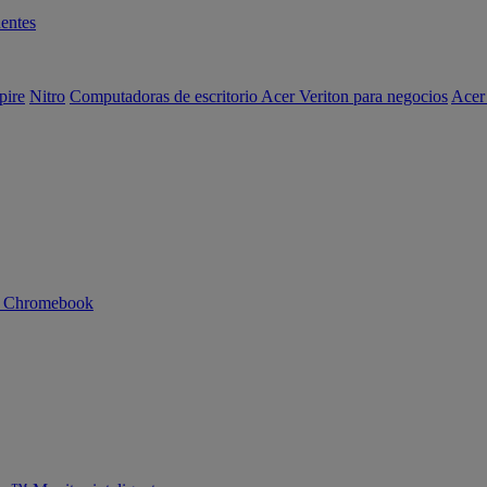
entes
pire
Nitro
Computadoras de escritorio Acer Veriton para negocios
Acer
n Chromebook