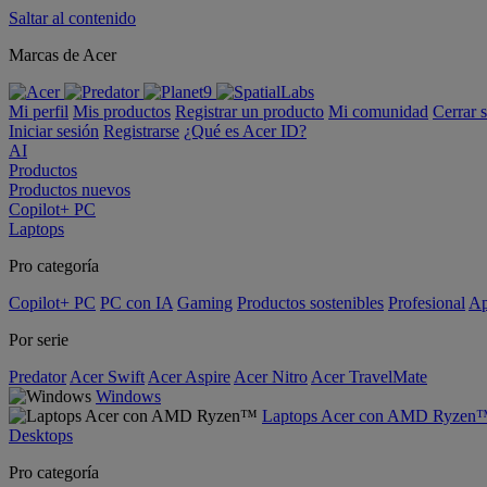
Saltar al contenido
Marcas de Acer
Mi perfil
Mis productos
Registrar un producto
Mi comunidad
Cerrar 
Iniciar sesión
Registrarse
¿Qué es Acer ID?
AI
Productos
Productos nuevos
Copilot+ PC
Laptops
Pro categoría
Copilot+ PC
PC con IA
Gaming
Productos sostenibles
Profesional
Ap
Por serie
Predator
Acer Swift
Acer Aspire
Acer Nitro
Acer TravelMate
Windows
Laptops Acer con AMD Ryzen
Desktops
Pro categoría