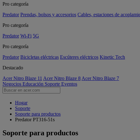
Pro categoría
Predator
Prendas, bolsos y accesorios
Cables, estaciones de acoplami
Pro categoría
Predator
Wi-Fi
5G
Pro categoría
Predator
Bicicletas eléctricas
Escúteres eléctricos
Kinetic Tech
Destacado
Acer Nitro Blaze 11
Acer Nitro Blaze 8
Acer Nitro Blaze 7
Negocios
Educación
Soporte
Eventos
Hogar
Soporte
Soporte para productos
Predator PT316-51s
Soporte para productos