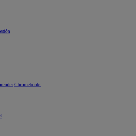
sesión
render
Chromebooks
™