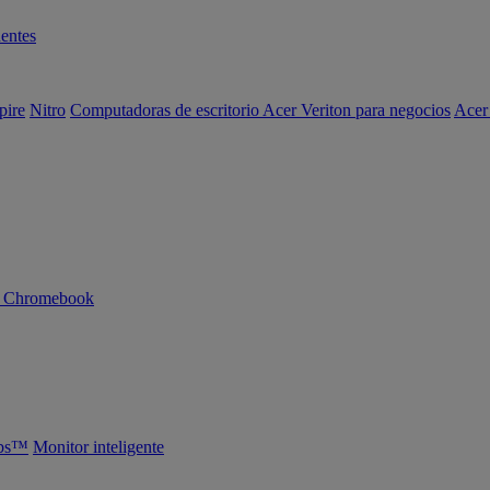
entes
pire
Nitro
Computadoras de escritorio Acer Veriton para negocios
Acer
n Chromebook
abs™
Monitor inteligente