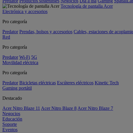
Predator
Productos sostenibles
Negocios
Día a día
Gaming
SpatialL
Tecnología de pantalla Acer
Electrónica y accesorios
Pro categoría
Predator
Prendas, bolsos y accesorios
Cables, estaciones de acoplami
Red
Pro categoría
Predator
Wi-Fi
5G
Movilidad eléctrica
Pro categoría
Predator
Bicicletas eléctricas
Escúteres eléctricos
Kinetic Tech
Gaming portátil
Destacado
Acer Nitro Blaze 11
Acer Nitro Blaze 8
Acer Nitro Blaze 7
Negocios
Educación
Soporte
Eventos