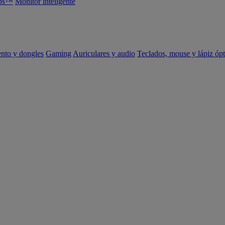
abs™
Monitor inteligente
ento y dongles
Gaming
Auriculares y audio
Teclados, mouse y lápiz ópt