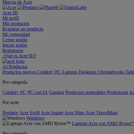
Marcas de Acer
Acer ID
Mi perfil
Mis productos
Registrar un producto
Mi comunidad
Cerrar sesión
Iniciar sesión
Registrarse
¿Qué es Acer ID?
AI
Productos
Productos nuevos
Copilot+ PC
Laptops
Desktops
Chromebooks
Tabl
Pro categoría
Copilot+ PC
PC con IA
Gaming
Productos sostenibles
Profesional
Ap
Por serie
Predator
Acer Swift
Acer Aspire
Acer Nitro
Acer TravelMate
Windows
Laptops Acer con AMD Ryzen
Pro categoría