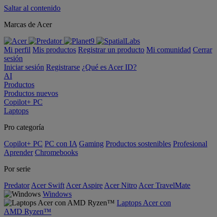
Saltar al contenido
Marcas de Acer
Mi perfil
Mis productos
Registrar un producto
Mi comunidad
Cerrar
sesión
Iniciar sesión
Registrarse
¿Qué es Acer ID?
AI
Productos
Productos nuevos
Copilot+ PC
Laptops
Pro categoría
Copilot+ PC
PC con IA
Gaming
Productos sostenibles
Profesional
Aprender
Chromebooks
Por serie
Predator
Acer Swift
Acer Aspire
Acer Nitro
Acer TravelMate
Windows
Laptops Acer con
AMD Ryzen™