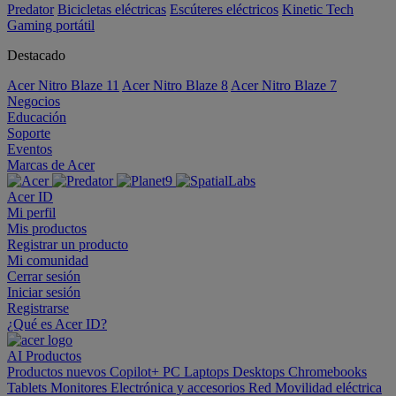
Predator
Bicicletas eléctricas
Escúteres eléctricos
Kinetic Tech
Gaming portátil
Destacado
Acer Nitro Blaze 11
Acer Nitro Blaze 8
Acer Nitro Blaze 7
Negocios
Educación
Soporte
Eventos
Marcas de Acer
Acer ID
Mi perfil
Mis productos
Registrar un producto
Mi comunidad
Cerrar sesión
Iniciar sesión
Registrarse
¿Qué es Acer ID?
AI
Productos
Productos nuevos
Copilot+ PC
Laptops
Desktops
Chromebooks
Tablets
Monitores
Electrónica y accesorios
Red
Movilidad eléctrica