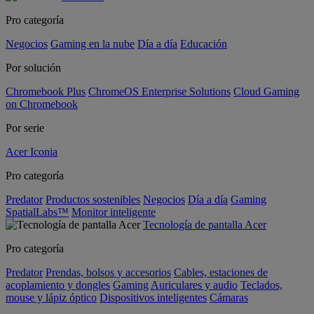
Pro categoría
Negocios
Gaming en la nube
Día a día
Educación
Por solución
Chromebook Plus
ChromeOS Enterprise Solutions
Cloud Gaming
on Chromebook
Por serie
Acer Iconia
Pro categoría
Predator
Productos sostenibles
Negocios
Día a día
Gaming
SpatialLabs™
Monitor inteligente
Tecnología de pantalla Acer
Pro categoría
Predator
Prendas, bolsos y accesorios
Cables, estaciones de
acoplamiento y dongles
Gaming
Auriculares y audio
Teclados,
mouse y lápiz óptico
Dispositivos inteligentes
Cámaras