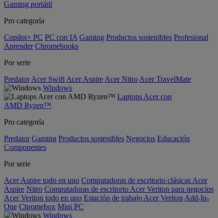
Gaming portátil
Pro categoría
Copilot+ PC
PC con IA
Gaming
Productos sostenibles
Profesional
Aprender
Chromebooks
Por serie
Predator
Acer Swift
Acer Aspire
Acer Nitro
Acer TravelMate
Windows
Laptops Acer con
AMD Ryzen™
Pro categoría
Predator
Gaming
Productos sostenibles
Negocios
Educación
Componentes
Por serie
Acer Aspire todo en uno
Computadoras de escritorio clásicas Acer
Aspire
Nitro
Computadoras de escritorio Acer Veriton para negocios
Acer Veriton todo en uno
Estación de trabajo Acer Veriton
Add-In-
One
Chromebox
Mini PC
Windows