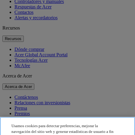
Controladores y manuales
Respuestas de Acer
Contactos
Alertas y recordatorios
Recursos
Recursos
Dónde comprar
Acer Global Account Portal
Tecnologías Acer
McAfee
Acerca de Acer
Acerca de Acer
Contáctenos
Relaciones con inversionistas
Prensa
Premios
Eventos
Usamos cookies para detectar preferencias, mejorar la
Sostenibilidad
navegación del sitio web y generar estadísticas de usuario a fin