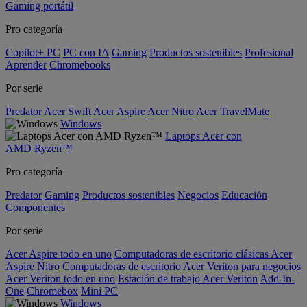
Gaming portátil
Pro categoría
Copilot+ PC
PC con IA
Gaming
Productos sostenibles
Profesional
Aprender
Chromebooks
Por serie
Predator
Acer Swift
Acer Aspire
Acer Nitro
Acer TravelMate
Windows
Laptops Acer con
AMD Ryzen™
Pro categoría
Predator
Gaming
Productos sostenibles
Negocios
Educación
Componentes
Por serie
Acer Aspire todo en uno
Computadoras de escritorio clásicas Acer
Aspire
Nitro
Computadoras de escritorio Acer Veriton para negocios
Acer Veriton todo en uno
Estación de trabajo Acer Veriton
Add-In-
One
Chromebox
Mini PC
Windows