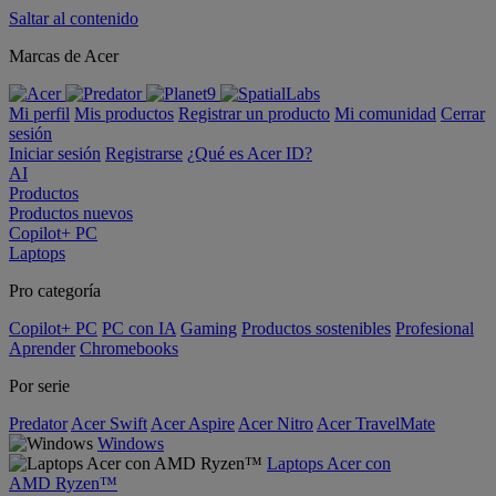
Saltar al contenido
Marcas de Acer
Mi perfil
Mis productos
Registrar un producto
Mi comunidad
Cerrar
sesión
Iniciar sesión
Registrarse
¿Qué es Acer ID?
AI
Productos
Productos nuevos
Copilot+ PC
Laptops
Pro categoría
Copilot+ PC
PC con IA
Gaming
Productos sostenibles
Profesional
Aprender
Chromebooks
Por serie
Predator
Acer Swift
Acer Aspire
Acer Nitro
Acer TravelMate
Windows
Laptops Acer con
AMD Ryzen™