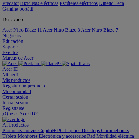
Predator
Bicicletas eléctricas
Escúteres eléctricos
Kinetic Tech
Gaming portátil
Destacado
Acer Nitro Blaze 11
Acer Nitro Blaze 8
Acer Nitro Blaze 7
Negocios
Educación
Soporte
Eventos
Marcas de Acer
Acer ID
Mi perfil
Mis productos
Registrar un producto
Mi comunidad
Cerrar sesión
Iniciar sesión
Registrarse
¿Qué es Acer ID?
AI
Productos
Productos nuevos
Copilot+ PC
Laptops
Desktops
Chromebooks
Tablets
Monitores
Electrónica y accesorios
Red
Movilidad eléctrica