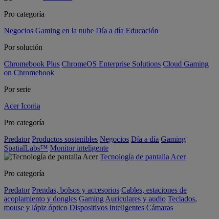
Pro categoría
Negocios
Gaming en la nube
Día a día
Educación
Por solución
Chromebook Plus
ChromeOS Enterprise Solutions
Cloud Gaming
on Chromebook
Por serie
Acer Iconia
Pro categoría
Predator
Productos sostenibles
Negocios
Día a día
Gaming
SpatialLabs™
Monitor inteligente
Tecnología de pantalla Acer
Pro categoría
Predator
Prendas, bolsos y accesorios
Cables, estaciones de
acoplamiento y dongles
Gaming
Auriculares y audio
Teclados,
mouse y lápiz óptico
Dispositivos inteligentes
Cámaras