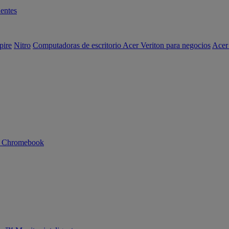
entes
pire
Nitro
Computadoras de escritorio Acer Veriton para negocios
Acer
n Chromebook