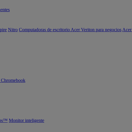
entes
pire
Nitro
Computadoras de escritorio Acer Veriton para negocios
Acer
n Chromebook
abs™
Monitor inteligente