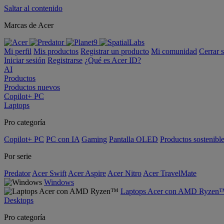
Saltar al contenido
Marcas de Acer
Mi perfil
Mis productos
Registrar un producto
Mi comunidad
Cerrar 
Iniciar sesión
Registrarse
¿Qué es Acer ID?
AI
Productos
Productos nuevos
Copilot+ PC
Laptops
Pro categoría
Copilot+ PC
PC con IA
Gaming
Pantalla OLED
Productos sostenibl
Por serie
Predator
Acer Swift
Acer Aspire
Acer Nitro
Acer TravelMate
Windows
Laptops Acer con AMD Ryzen
Desktops
Pro categoría