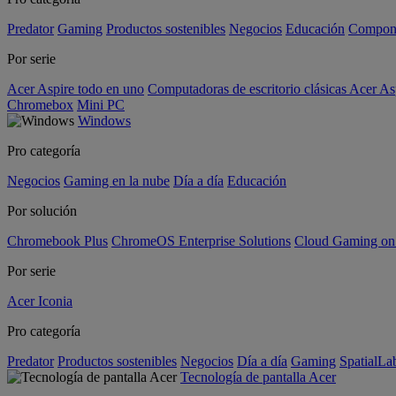
Predator
Gaming
Productos sostenibles
Negocios
Educación
Compon
Por serie
Acer Aspire todo en uno
Computadoras de escritorio clásicas Acer As
Chromebox
Mini PC
Windows
Pro categoría
Negocios
Gaming en la nube
Día a día
Educación
Por solución
Chromebook Plus
ChromeOS Enterprise Solutions
Cloud Gaming o
Por serie
Acer Iconia
Pro categoría
Predator
Productos sostenibles
Negocios
Día a día
Gaming
SpatialL
Tecnología de pantalla Acer