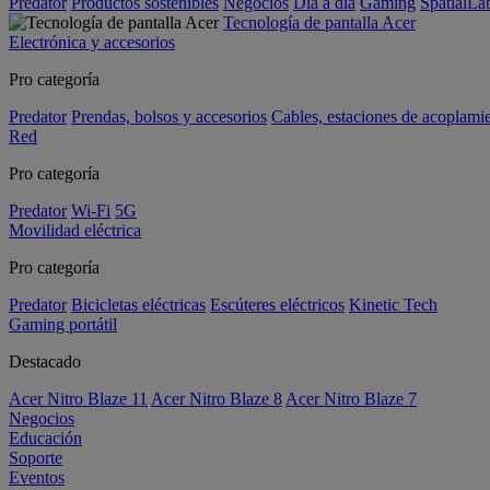
Predator
Productos sostenibles
Negocios
Día a día
Gaming
SpatialL
Tecnología de pantalla Acer
Electrónica y accesorios
Pro categoría
Predator
Prendas, bolsos y accesorios
Cables, estaciones de acoplami
Red
Pro categoría
Predator
Wi-Fi
5G
Movilidad eléctrica
Pro categoría
Predator
Bicicletas eléctricas
Escúteres eléctricos
Kinetic Tech
Gaming portátil
Destacado
Acer Nitro Blaze 11
Acer Nitro Blaze 8
Acer Nitro Blaze 7
Negocios
Educación
Soporte
Eventos