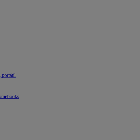
portátil
omebooks