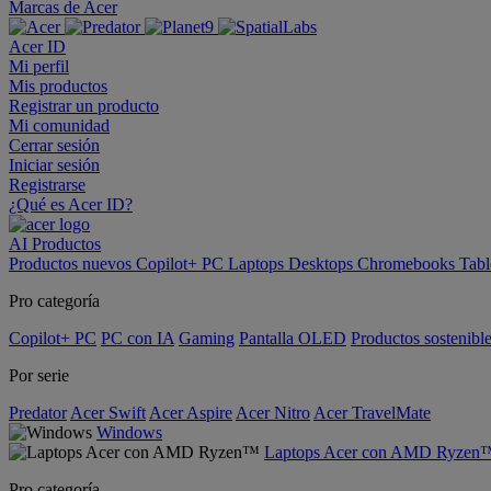
Marcas de Acer
Acer ID
Mi perfil
Mis productos
Registrar un producto
Mi comunidad
Cerrar sesión
Iniciar sesión
Registrarse
¿Qué es Acer ID?
AI
Productos
Productos nuevos
Copilot+ PC
Laptops
Desktops
Chromebooks
Tabl
Pro categoría
Copilot+ PC
PC con IA
Gaming
Pantalla OLED
Productos sostenibl
Por serie
Predator
Acer Swift
Acer Aspire
Acer Nitro
Acer TravelMate
Windows
Laptops Acer con AMD Ryzen
Pro categoría