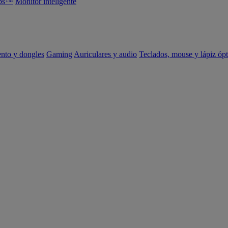
abs™
Monitor inteligente
ento y dongles
Gaming
Auriculares y audio
Teclados, mouse y lápiz ópt