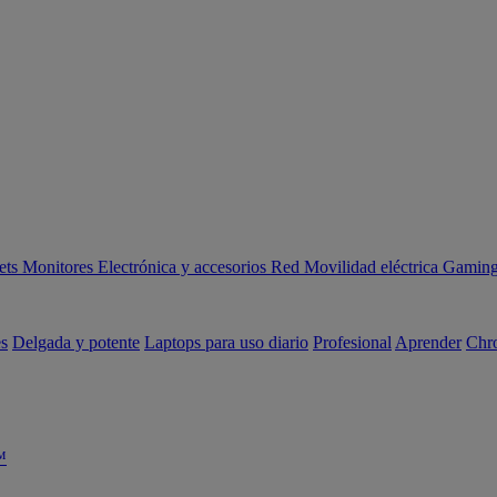
ets
Monitores
Electrónica y accesorios
Red
Movilidad eléctrica
Gaming 
es
Delgada y potente
Laptops para uso diario
Profesional
Aprender
Chr
™