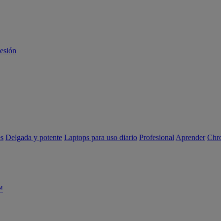
sesión
es
Delgada y potente
Laptops para uso diario
Profesional
Aprender
Chr
™