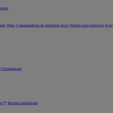
entes
pire
Nitro
Computadoras de escritorio Acer Veriton para negocios
Acer
n Chromebook
abs™
Monitor inteligente