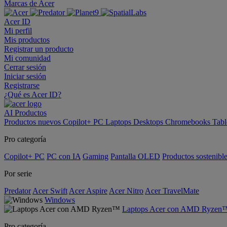
Marcas de Acer
Acer ID
Mi perfil
Mis productos
Registrar un producto
Mi comunidad
Cerrar sesión
Iniciar sesión
Registrarse
¿Qué es Acer ID?
AI
Productos
Productos nuevos
Copilot+ PC
Laptops
Desktops
Chromebooks
Tabl
Pro categoría
Copilot+ PC
PC con IA
Gaming
Pantalla OLED
Productos sostenibl
Por serie
Predator
Acer Swift
Acer Aspire
Acer Nitro
Acer TravelMate
Windows
Laptops Acer con AMD Ryzen
Pro categoría