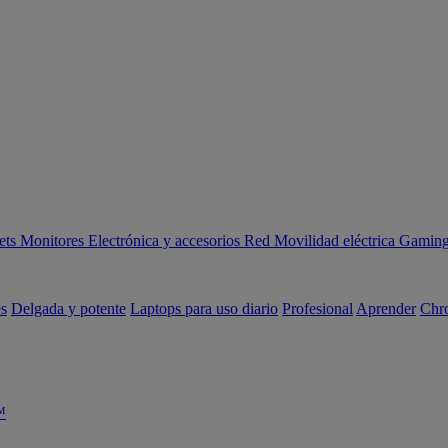
ets
Monitores
Electrónica y accesorios
Red
Movilidad eléctrica
Gaming 
es
Delgada y potente
Laptops para uso diario
Profesional
Aprender
Chr
™