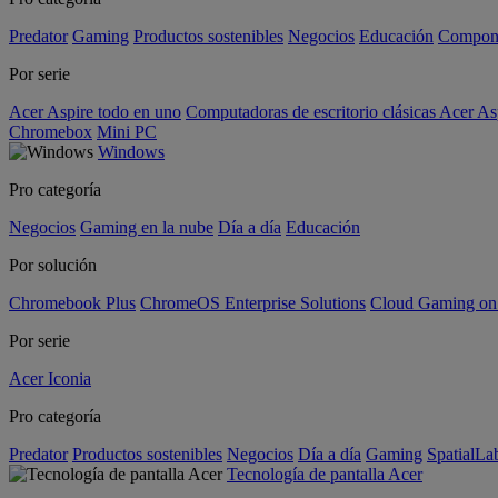
Predator
Gaming
Productos sostenibles
Negocios
Educación
Compon
Por serie
Acer Aspire todo en uno
Computadoras de escritorio clásicas Acer As
Chromebox
Mini PC
Windows
Pro categoría
Negocios
Gaming en la nube
Día a día
Educación
Por solución
Chromebook Plus
ChromeOS Enterprise Solutions
Cloud Gaming o
Por serie
Acer Iconia
Pro categoría
Predator
Productos sostenibles
Negocios
Día a día
Gaming
SpatialL
Tecnología de pantalla Acer