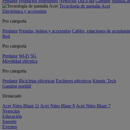
Predator
Productos sostenibles
Negocios
Día a día
Gaming
SpatialL
Tecnología de pantalla Acer
Electrónica y accesorios
Pro categoría
Predator
Prendas, bolsos y accesorios
Cables, estaciones de acoplami
Red
Pro categoría
Predator
Wi-Fi
5G
Movilidad eléctrica
Pro categoría
Predator
Bicicletas eléctricas
Escúteres eléctricos
Kinetic Tech
Gaming portátil
Destacado
Acer Nitro Blaze 11
Acer Nitro Blaze 8
Acer Nitro Blaze 7
Negocios
Educación
Soporte
Eventos