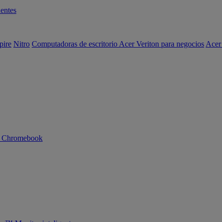
entes
pire
Nitro
Computadoras de escritorio Acer Veriton para negocios
Acer
n Chromebook