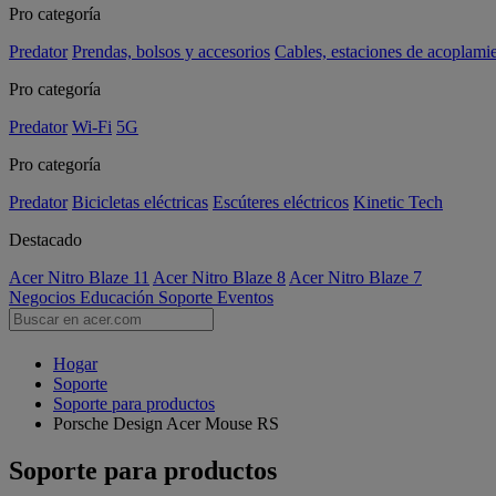
Pro categoría
Predator
Prendas, bolsos y accesorios
Cables, estaciones de acoplami
Pro categoría
Predator
Wi-Fi
5G
Pro categoría
Predator
Bicicletas eléctricas
Escúteres eléctricos
Kinetic Tech
Destacado
Acer Nitro Blaze 11
Acer Nitro Blaze 8
Acer Nitro Blaze 7
Negocios
Educación
Soporte
Eventos
Hogar
Soporte
Soporte para productos
Porsche Design Acer Mouse RS
Soporte para productos