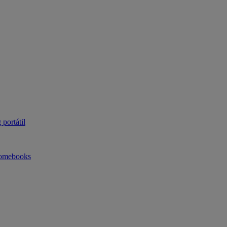
portátil
omebooks