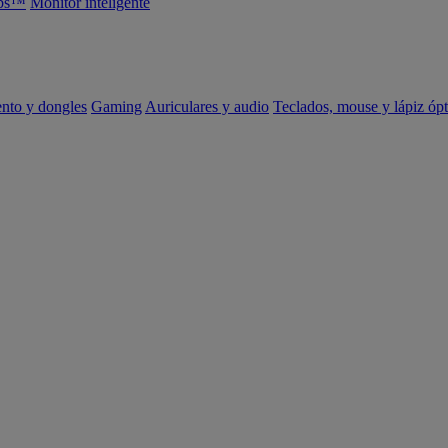
abs™
Monitor inteligente
ento y dongles
Gaming
Auriculares y audio
Teclados, mouse y lápiz ópt