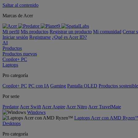
Saltar al contenido
Marcas de Acer
Mi perfil
Mis productos
Registrar un producto
Mi comunidad
Cerrar 
Iniciar sesión
Registrarse
¿Qué es Acer ID?
AI
Productos
Productos nuevos
Copilot+ PC
Laptops
Pro categoría
Copilot+ PC
PC con IA
Gaming
Pantalla OLED
Productos sostenibl
Por serie
Predator
Acer Swift
Acer Aspire
Acer Nitro
Acer TravelMate
Windows
Laptops Acer con AMD Ryzen
Desktops
Pro categoría