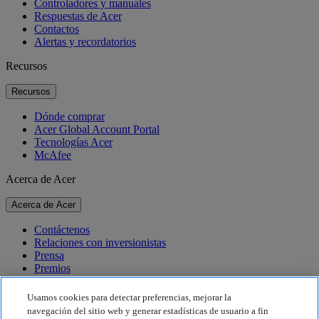
Controladores y manuales
Respuestas de Acer
Contactos
Alertas y recordatorios
Recursos
Recursos
Dónde comprar
Acer Global Account Portal
Tecnologías Acer
McAfee
Acerca de Acer
Acerca de Acer
Contáctenos
Relaciones con inversionistas
Prensa
Premios
Eventos
Usamos cookies para detectar preferencias, mejorar la
Sostenibilidad
navegación del sitio web y generar estadísticas de usuario a fin