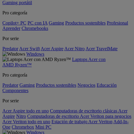
Gaming portátil
Pro categoría
Copilot+ PC
PC con IA
Gaming
Productos sostenibles
Profesional
Aprender
Chromebooks
Por serie
Predator
Acer Swift
Acer Aspire
Acer Nitro
Acer TravelMate
Windows
Laptops Acer con
AMD Ryzen™
Pro categoría
Predator
Gaming
Productos sostenibles
Negocios
Educación
Componentes
Por serie
Acer Aspire todo en uno
Computadoras de escritorio clásicas Acer
Aspire
Nitro
Computadoras de escritorio Acer Veriton para negocios
Acer Veriton todo en uno
Estación de trabajo Acer Veriton
Add-In-
One
Chromebox
Mini PC
Windows