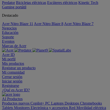
Predator
Bicicletas eléctricas
Escúteres eléctricos
Kinetic Tech
Gaming portátil
Destacado
Acer Nitro Blaze 11
Acer Nitro Blaze 8
Acer Nitro Blaze 7
Negocios
Educación
Soporte
Eventos
Marcas de Acer
Acer ID
Mi perfil
Mis productos
Registrar un producto
Mi comunidad
Cerrar sesión
Iniciar sesión
Registrarse
¿Qué es Acer ID?
AI
Productos
Productos nuevos
Copilot+ PC
Laptops
Desktops
Chromebooks
Tablets
Monitores
Electrónica y accesorios
Red
Movilidad eléctrica