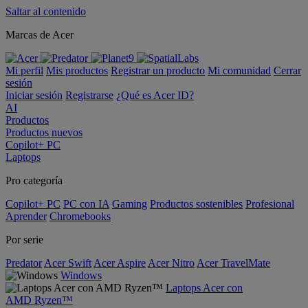
Saltar al contenido
Marcas de Acer
Mi perfil
Mis productos
Registrar un producto
Mi comunidad
Cerrar
sesión
Iniciar sesión
Registrarse
¿Qué es Acer ID?
AI
Productos
Productos nuevos
Copilot+ PC
Laptops
Pro categoría
Copilot+ PC
PC con IA
Gaming
Productos sostenibles
Profesional
Aprender
Chromebooks
Por serie
Predator
Acer Swift
Acer Aspire
Acer Nitro
Acer TravelMate
Windows
Laptops Acer con
AMD Ryzen™