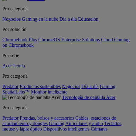
Pro categoría
Negocios
Gaming en la nube
Día a día
Educación
Por solución
Chromebook Plus
ChromeOS Enterprise Solutions
Cloud Gaming
on Chromebook
Por serie
Acer Iconia
Pro categoría
Predator
Productos sostenibles
Negocios
Día a día
Gaming
SpatialLabs™
Monitor inteligente
Tecnología de pantalla Acer
Pro categoría
Predator
Prendas, bolsos y accesorios
Cables, estaciones de
acoplamiento y dongles
Gaming
Auriculares y audio
Teclados,
mouse y lápiz óptico
Dispositivos inteligentes
Cámaras