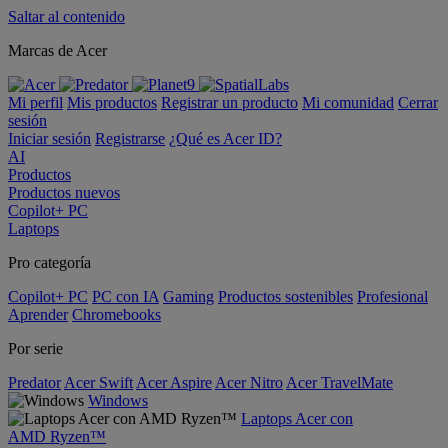
Saltar al contenido
Marcas de Acer
Mi perfil
Mis productos
Registrar un producto
Mi comunidad
Cerrar
sesión
Iniciar sesión
Registrarse
¿Qué es Acer ID?
AI
Productos
Productos nuevos
Copilot+ PC
Laptops
Pro categoría
Copilot+ PC
PC con IA
Gaming
Productos sostenibles
Profesional
Aprender
Chromebooks
Por serie
Predator
Acer Swift
Acer Aspire
Acer Nitro
Acer TravelMate
Windows
Laptops Acer con
AMD Ryzen™