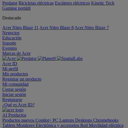
Predator
Bicicletas eléctricas
Escúteres eléctricos
Kinetic Tech
Gaming portátil
Destacado
Acer Nitro Blaze 11
Acer Nitro Blaze 8
Acer Nitro Blaze 7
Negocios
Educación
Soporte
Eventos
Marcas de Acer
Acer ID
Mi perfil
Mis productos
Registrar un producto
Mi comunidad
Cerrar sesión
Iniciar sesión
Registrarse
¿Qué es Acer ID?
AI
Productos
Productos nuevos
Copilot+ PC
Laptops
Desktops
Chromebooks
Tablets
Monitores
Electrónica y accesorios
Red
Movilidad eléctrica