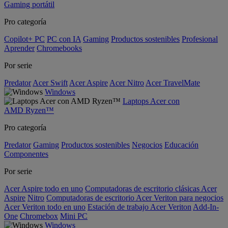
Gaming portátil
Pro categoría
Copilot+ PC
PC con IA
Gaming
Productos sostenibles
Profesional
Aprender
Chromebooks
Por serie
Predator
Acer Swift
Acer Aspire
Acer Nitro
Acer TravelMate
Windows
Laptops Acer con
AMD Ryzen™
Pro categoría
Predator
Gaming
Productos sostenibles
Negocios
Educación
Componentes
Por serie
Acer Aspire todo en uno
Computadoras de escritorio clásicas Acer
Aspire
Nitro
Computadoras de escritorio Acer Veriton para negocios
Acer Veriton todo en uno
Estación de trabajo Acer Veriton
Add-In-
One
Chromebox
Mini PC
Windows