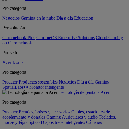
Pro categoría
Negocios
Gaming en la nube
Día a día
Educación
Por solución
Chromebook Plus
ChromeOS Enterprise Solutions
Cloud Gaming
on Chromebook
Por serie
Acer Iconia
Pro categoría
Predator
Productos sostenibles
Negocios
Día a día
Gaming
SpatialLabs™
Monitor inteligente
Tecnología de pantalla Acer
Pro categoría
Predator
Prendas, bolsos y accesorios
Cables, estaciones de
acoplamiento y dongles
Gaming
Auriculares y audio
Teclados,
mouse y lápiz óptico
Dispositivos inteligentes
Cámaras