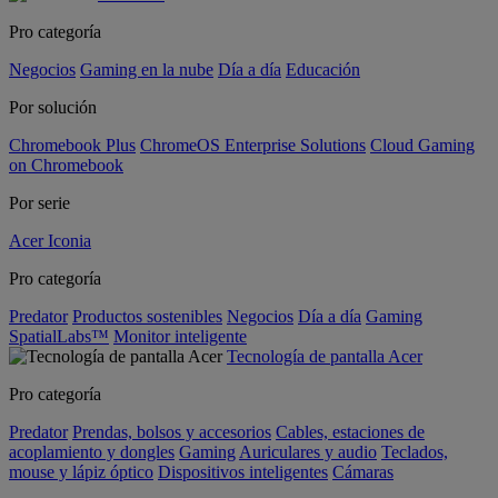
Pro categoría
Negocios
Gaming en la nube
Día a día
Educación
Por solución
Chromebook Plus
ChromeOS Enterprise Solutions
Cloud Gaming
on Chromebook
Por serie
Acer Iconia
Pro categoría
Predator
Productos sostenibles
Negocios
Día a día
Gaming
SpatialLabs™
Monitor inteligente
Tecnología de pantalla Acer
Pro categoría
Predator
Prendas, bolsos y accesorios
Cables, estaciones de
acoplamiento y dongles
Gaming
Auriculares y audio
Teclados,
mouse y lápiz óptico
Dispositivos inteligentes
Cámaras