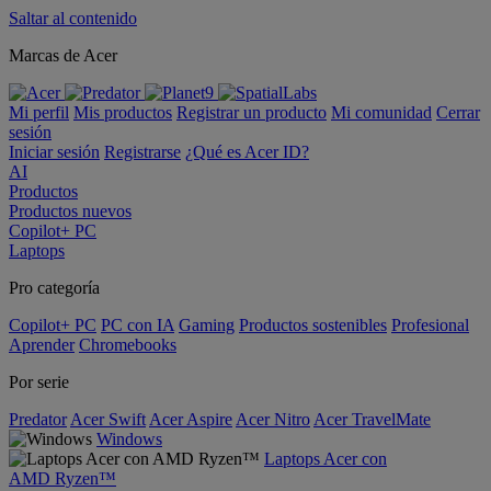
Saltar al contenido
Marcas de Acer
Mi perfil
Mis productos
Registrar un producto
Mi comunidad
Cerrar
sesión
Iniciar sesión
Registrarse
¿Qué es Acer ID?
AI
Productos
Productos nuevos
Copilot+ PC
Laptops
Pro categoría
Copilot+ PC
PC con IA
Gaming
Productos sostenibles
Profesional
Aprender
Chromebooks
Por serie
Predator
Acer Swift
Acer Aspire
Acer Nitro
Acer TravelMate
Windows
Laptops Acer con
AMD Ryzen™