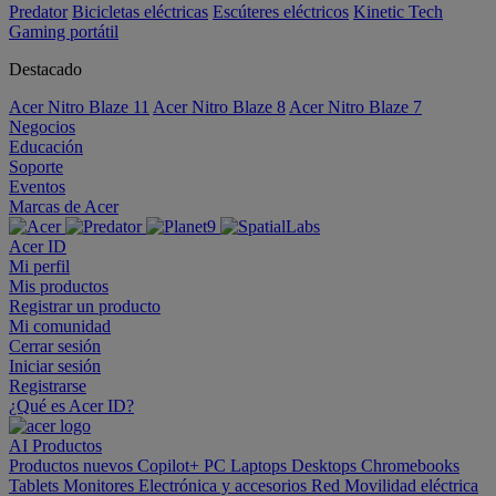
Predator
Bicicletas eléctricas
Escúteres eléctricos
Kinetic Tech
Gaming portátil
Destacado
Acer Nitro Blaze 11
Acer Nitro Blaze 8
Acer Nitro Blaze 7
Negocios
Educación
Soporte
Eventos
Marcas de Acer
Acer ID
Mi perfil
Mis productos
Registrar un producto
Mi comunidad
Cerrar sesión
Iniciar sesión
Registrarse
¿Qué es Acer ID?
AI
Productos
Productos nuevos
Copilot+ PC
Laptops
Desktops
Chromebooks
Tablets
Monitores
Electrónica y accesorios
Red
Movilidad eléctrica