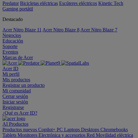
Predator
Bicicletas eléctricas
Escúteres eléctricos
Kinetic Tech
Gaming portátil
Destacado
Acer Nitro Blaze 11
Acer Nitro Blaze 8
Acer Nitro Blaze 7
Negocios
Educación
Soporte
Eventos
Marcas de Acer
Acer ID
Mi perfil
Mis productos
Registrar un producto
Mi comunidad
Cerrar sesión
Iniciar sesión
Registrarse
¿Qué es Acer ID?
AI
Productos
Productos nuevos
Copilot+ PC
Laptops
Desktops
Chromebooks
Tablets
Monitores
Electrónica y accesorios
Red
Movilidad eléctrica