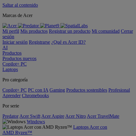
Saltar al contenido
Marcas de Acer
Mi perfil
Mis productos
Registrar un producto
Mi comunidad
Cerrar
sesión
Iniciar sesión
Registrarse
¿Qué es Acer ID?
AI
Productos
Productos nuevos
Copilot+ PC
Laptops
Pro categoría
Copilot+ PC
PC con IA
Gaming
Productos sostenibles
Profesional
Aprender
Chromebooks
Por serie
Predator
Acer Swift
Acer Aspire
Acer Nitro
Acer TravelMate
Windows
Laptops Acer con
AMD Ryzen™