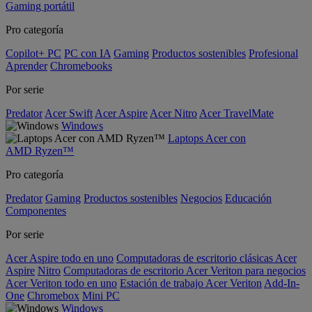
Gaming portátil
Pro categoría
Copilot+ PC
PC con IA
Gaming
Productos sostenibles
Profesional
Aprender
Chromebooks
Por serie
Predator
Acer Swift
Acer Aspire
Acer Nitro
Acer TravelMate
Windows
Laptops Acer con
AMD Ryzen™
Pro categoría
Predator
Gaming
Productos sostenibles
Negocios
Educación
Componentes
Por serie
Acer Aspire todo en uno
Computadoras de escritorio clásicas Acer
Aspire
Nitro
Computadoras de escritorio Acer Veriton para negocios
Acer Veriton todo en uno
Estación de trabajo Acer Veriton
Add-In-
One
Chromebox
Mini PC
Windows