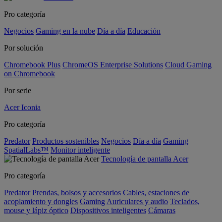
Pro categoría
Negocios
Gaming en la nube
Día a día
Educación
Por solución
Chromebook Plus
ChromeOS Enterprise Solutions
Cloud Gaming
on Chromebook
Por serie
Acer Iconia
Pro categoría
Predator
Productos sostenibles
Negocios
Día a día
Gaming
SpatialLabs™
Monitor inteligente
Tecnología de pantalla Acer
Pro categoría
Predator
Prendas, bolsos y accesorios
Cables, estaciones de
acoplamiento y dongles
Gaming
Auriculares y audio
Teclados,
mouse y lápiz óptico
Dispositivos inteligentes
Cámaras