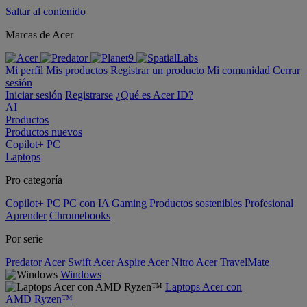
Saltar al contenido
Marcas de Acer
Mi perfil
Mis productos
Registrar un producto
Mi comunidad
Cerrar
sesión
Iniciar sesión
Registrarse
¿Qué es Acer ID?
AI
Productos
Productos nuevos
Copilot+ PC
Laptops
Pro categoría
Copilot+ PC
PC con IA
Gaming
Productos sostenibles
Profesional
Aprender
Chromebooks
Por serie
Predator
Acer Swift
Acer Aspire
Acer Nitro
Acer TravelMate
Windows
Laptops Acer con
AMD Ryzen™