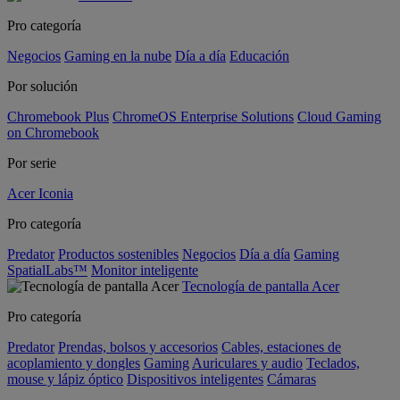
Pro categoría
Negocios
Gaming en la nube
Día a día
Educación
Por solución
Chromebook Plus
ChromeOS Enterprise Solutions
Cloud Gaming
on Chromebook
Por serie
Acer Iconia
Pro categoría
Predator
Productos sostenibles
Negocios
Día a día
Gaming
SpatialLabs™
Monitor inteligente
Tecnología de pantalla Acer
Pro categoría
Predator
Prendas, bolsos y accesorios
Cables, estaciones de
acoplamiento y dongles
Gaming
Auriculares y audio
Teclados,
mouse y lápiz óptico
Dispositivos inteligentes
Cámaras