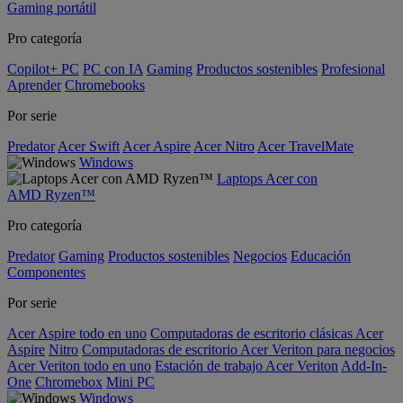
Gaming portátil
Pro categoría
Copilot+ PC
PC con IA
Gaming
Productos sostenibles
Profesional
Aprender
Chromebooks
Por serie
Predator
Acer Swift
Acer Aspire
Acer Nitro
Acer TravelMate
Windows
Laptops Acer con
AMD Ryzen™
Pro categoría
Predator
Gaming
Productos sostenibles
Negocios
Educación
Componentes
Por serie
Acer Aspire todo en uno
Computadoras de escritorio clásicas Acer
Aspire
Nitro
Computadoras de escritorio Acer Veriton para negocios
Acer Veriton todo en uno
Estación de trabajo Acer Veriton
Add-In-
One
Chromebox
Mini PC
Windows