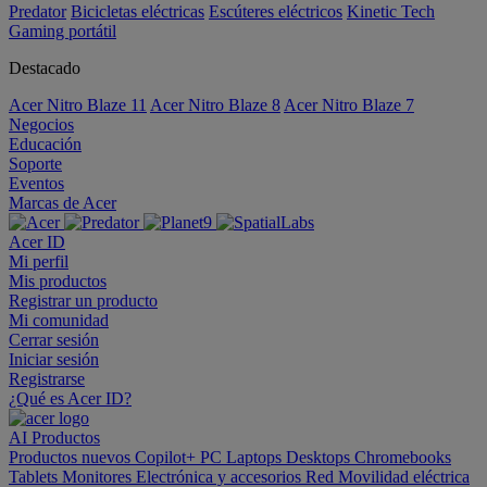
Predator
Bicicletas eléctricas
Escúteres eléctricos
Kinetic Tech
Gaming portátil
Destacado
Acer Nitro Blaze 11
Acer Nitro Blaze 8
Acer Nitro Blaze 7
Negocios
Educación
Soporte
Eventos
Marcas de Acer
Acer ID
Mi perfil
Mis productos
Registrar un producto
Mi comunidad
Cerrar sesión
Iniciar sesión
Registrarse
¿Qué es Acer ID?
AI
Productos
Productos nuevos
Copilot+ PC
Laptops
Desktops
Chromebooks
Tablets
Monitores
Electrónica y accesorios
Red
Movilidad eléctrica