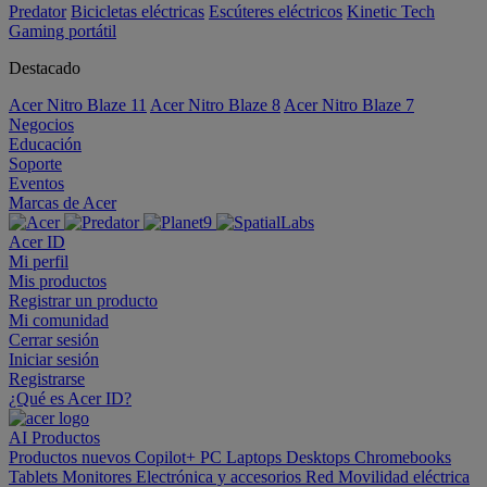
Predator
Bicicletas eléctricas
Escúteres eléctricos
Kinetic Tech
Gaming portátil
Destacado
Acer Nitro Blaze 11
Acer Nitro Blaze 8
Acer Nitro Blaze 7
Negocios
Educación
Soporte
Eventos
Marcas de Acer
Acer ID
Mi perfil
Mis productos
Registrar un producto
Mi comunidad
Cerrar sesión
Iniciar sesión
Registrarse
¿Qué es Acer ID?
AI
Productos
Productos nuevos
Copilot+ PC
Laptops
Desktops
Chromebooks
Tablets
Monitores
Electrónica y accesorios
Red
Movilidad eléctrica