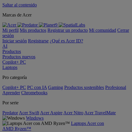
Saltar al contenido
Marcas de Acer
Mi perfil
Mis productos
Registrar un producto
Mi comunidad
Cerrar
sesión
Iniciar sesión
Registrarse
¿Qué es Acer ID?
AI
Productos
Productos nuevos
Copilot+ PC
Laptops
Pro categoría
Copilot+ PC
PC con IA
Gaming
Productos sostenibles
Profesional
Aprender
Chromebooks
Por serie
Predator
Acer Swift
Acer Aspire
Acer Nitro
Acer TravelMate
Windows
Laptops Acer con
AMD Ryzen™