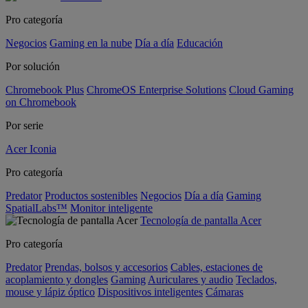
Pro categoría
Negocios
Gaming en la nube
Día a día
Educación
Por solución
Chromebook Plus
ChromeOS Enterprise Solutions
Cloud Gaming
on Chromebook
Por serie
Acer Iconia
Pro categoría
Predator
Productos sostenibles
Negocios
Día a día
Gaming
SpatialLabs™
Monitor inteligente
Tecnología de pantalla Acer
Pro categoría
Predator
Prendas, bolsos y accesorios
Cables, estaciones de
acoplamiento y dongles
Gaming
Auriculares y audio
Teclados,
mouse y lápiz óptico
Dispositivos inteligentes
Cámaras