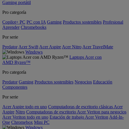
Gaming portátil
Pro categoría
Copilot+ PC
PC con IA
Gaming
Productos sostenibles
Profesional
Aprender
Chromebooks
Por serie
Predator
Acer Swift
Acer Aspire
Acer Nitro
Acer TravelMate
Windows
Laptops Acer con
AMD Ryzen™
Pro categoría
Predator
Gaming
Productos sostenibles
Negocios
Educación
Componentes
Por serie
Acer Aspire todo en uno
Computadoras de escritorio clásicas Acer
Aspire
Nitro
Computadoras de escritorio Acer Veriton para negocios
Acer Veriton todo en uno
Estación de trabajo Acer Veriton
Add-In-
One
Chromebox
Mini PC
Windows