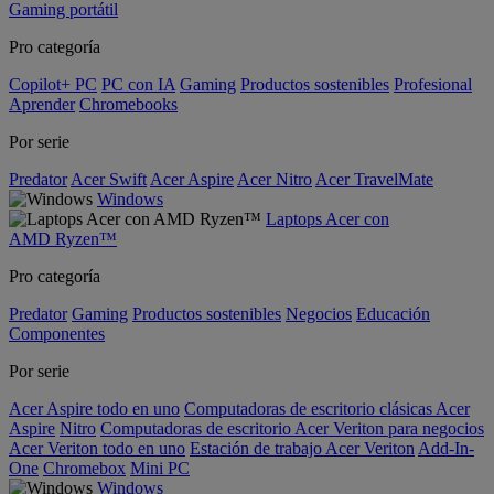
Gaming portátil
Pro categoría
Copilot+ PC
PC con IA
Gaming
Productos sostenibles
Profesional
Aprender
Chromebooks
Por serie
Predator
Acer Swift
Acer Aspire
Acer Nitro
Acer TravelMate
Windows
Laptops Acer con
AMD Ryzen™
Pro categoría
Predator
Gaming
Productos sostenibles
Negocios
Educación
Componentes
Por serie
Acer Aspire todo en uno
Computadoras de escritorio clásicas Acer
Aspire
Nitro
Computadoras de escritorio Acer Veriton para negocios
Acer Veriton todo en uno
Estación de trabajo Acer Veriton
Add-In-
One
Chromebox
Mini PC
Windows