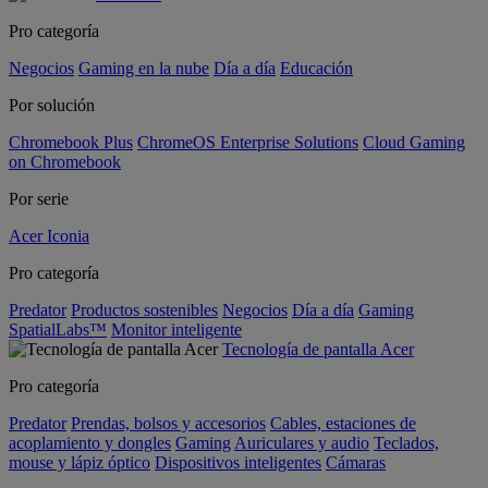
Pro categoría
Negocios
Gaming en la nube
Día a día
Educación
Por solución
Chromebook Plus
ChromeOS Enterprise Solutions
Cloud Gaming
on Chromebook
Por serie
Acer Iconia
Pro categoría
Predator
Productos sostenibles
Negocios
Día a día
Gaming
SpatialLabs™
Monitor inteligente
Tecnología de pantalla Acer
Pro categoría
Predator
Prendas, bolsos y accesorios
Cables, estaciones de
acoplamiento y dongles
Gaming
Auriculares y audio
Teclados,
mouse y lápiz óptico
Dispositivos inteligentes
Cámaras