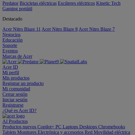
Predator
Bicicletas eléctricas
Escúteres eléctricos
Kinetic Tech
Gaming portátil
Destacado
Acer Nitro Blaze 11
Acer Nitro Blaze 8
Acer Nitro Blaze 7
Negocios
Educación
Soporte
Eventos
Marcas de Acer
Acer ID
Mi perfil
Mis productos
Registrar un producto
Mi comunidad
Cerrar sesión
Iniciar sesión
Registrarse
¿Qué es Acer ID?
AI
Productos
Productos nuevos
Copilot+ PC
Laptops
Desktops
Chromebooks
Tablets
Monitores
Electrónica y accesorios
Red
Movilidad eléctrica