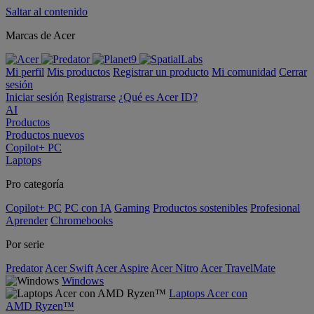
Saltar al contenido
Marcas de Acer
Mi perfil
Mis productos
Registrar un producto
Mi comunidad
Cerrar
sesión
Iniciar sesión
Registrarse
¿Qué es Acer ID?
AI
Productos
Productos nuevos
Copilot+ PC
Laptops
Pro categoría
Copilot+ PC
PC con IA
Gaming
Productos sostenibles
Profesional
Aprender
Chromebooks
Por serie
Predator
Acer Swift
Acer Aspire
Acer Nitro
Acer TravelMate
Windows
Laptops Acer con
AMD Ryzen™