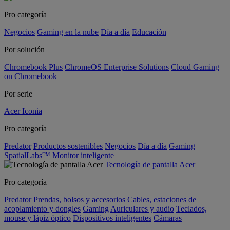
Pro categoría
Negocios
Gaming en la nube
Día a día
Educación
Por solución
Chromebook Plus
ChromeOS Enterprise Solutions
Cloud Gaming
on Chromebook
Por serie
Acer Iconia
Pro categoría
Predator
Productos sostenibles
Negocios
Día a día
Gaming
SpatialLabs™
Monitor inteligente
Tecnología de pantalla Acer
Pro categoría
Predator
Prendas, bolsos y accesorios
Cables, estaciones de
acoplamiento y dongles
Gaming
Auriculares y audio
Teclados,
mouse y lápiz óptico
Dispositivos inteligentes
Cámaras