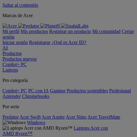
Saltar al contenido
Marcas de Acer
Mi perfil
Mis productos
Registrar un producto
Mi comunidad
Cerrar
sesión
Iniciar sesión
Registrarse
¿Qué es Acer ID?
AI
Productos
Productos nuevos
Copilot+ PC
Laptops
Pro categoría
Copilot+ PC
PC con IA
Gaming
Productos sostenibles
Profesional
Aprender
Chromebooks
Por serie
Predator
Acer Swift
Acer Aspire
Acer Nitro
Acer TravelMate
Windows
Laptops Acer con
AMD Ryzen™