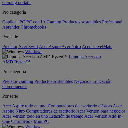
Gaming portátil
Pro categoría
Copilot+ PC
PC con IA
Gaming
Productos sostenibles
Profesional
Aprender
Chromebooks
Por serie
Predator
Acer Swift
Acer Aspire
Acer Nitro
Acer TravelMate
Windows
Laptops Acer con
AMD Ryzen™
Pro categoría
Predator
Gaming
Productos sostenibles
Negocios
Educación
Componentes
Por serie
Acer Aspire todo en uno
Computadoras de escritorio clásicas Acer
Aspire
Nitro
Computadoras de escritorio Acer Veriton para negocios
Acer Veriton todo en uno
Estación de trabajo Acer Veriton
Add-In-
One
Chromebox
Mini PC
Windows