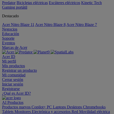
Predator
Bicicletas eléctricas
Escúteres eléctricos
Kinetic Tech
Gaming portátil
Destacado
Acer Nitro Blaze 11
Acer Nitro Blaze 8
Acer Nitro Blaze 7
Negocios
Educación
Soporte
Eventos
Marcas de Acer
Acer ID
Mi perfil
Mis productos
Registrar un producto
Mi comunidad
Cerrar sesión
Iniciar sesión
Registrarse
¿Qué es Acer ID?
AI
Productos
Productos nuevos
Copilot+ PC
Laptops
Desktops
Chromebooks
Tablets
Monitores
Electrónica y accesorios
Red
Movilidad eléctrica