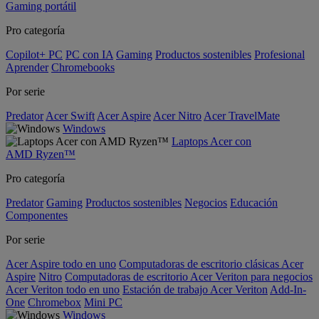
Gaming portátil
Pro categoría
Copilot+ PC
PC con IA
Gaming
Productos sostenibles
Profesional
Aprender
Chromebooks
Por serie
Predator
Acer Swift
Acer Aspire
Acer Nitro
Acer TravelMate
Windows
Laptops Acer con
AMD Ryzen™
Pro categoría
Predator
Gaming
Productos sostenibles
Negocios
Educación
Componentes
Por serie
Acer Aspire todo en uno
Computadoras de escritorio clásicas Acer
Aspire
Nitro
Computadoras de escritorio Acer Veriton para negocios
Acer Veriton todo en uno
Estación de trabajo Acer Veriton
Add-In-
One
Chromebox
Mini PC
Windows