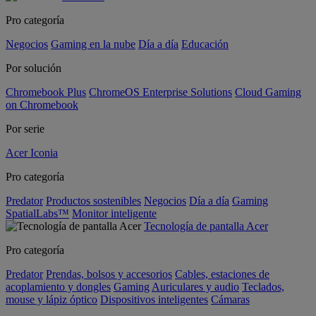
Pro categoría
Negocios
Gaming en la nube
Día a día
Educación
Por solución
Chromebook Plus
ChromeOS Enterprise Solutions
Cloud Gaming
on Chromebook
Por serie
Acer Iconia
Pro categoría
Predator
Productos sostenibles
Negocios
Día a día
Gaming
SpatialLabs™
Monitor inteligente
Tecnología de pantalla Acer
Pro categoría
Predator
Prendas, bolsos y accesorios
Cables, estaciones de
acoplamiento y dongles
Gaming
Auriculares y audio
Teclados,
mouse y lápiz óptico
Dispositivos inteligentes
Cámaras