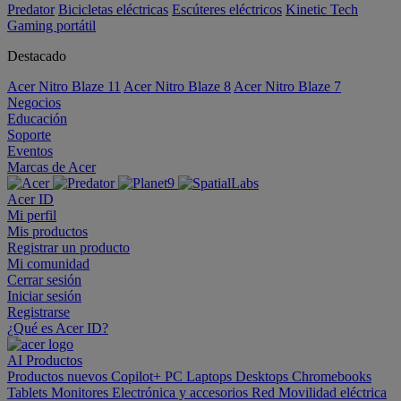
Predator
Bicicletas eléctricas
Escúteres eléctricos
Kinetic Tech
Gaming portátil
Destacado
Acer Nitro Blaze 11
Acer Nitro Blaze 8
Acer Nitro Blaze 7
Negocios
Educación
Soporte
Eventos
Marcas de Acer
Acer ID
Mi perfil
Mis productos
Registrar un producto
Mi comunidad
Cerrar sesión
Iniciar sesión
Registrarse
¿Qué es Acer ID?
AI
Productos
Productos nuevos
Copilot+ PC
Laptops
Desktops
Chromebooks
Tablets
Monitores
Electrónica y accesorios
Red
Movilidad eléctrica