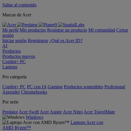
Saltar al contenido
Marcas de Acer
Mi perfil
Mis productos
Registrar un producto
Mi comunidad
Cerrar
sesión
Iniciar sesión
Registrarse
¿Qué es Acer ID?
AI
Productos
Productos nuevos
Copilot+ PC
Laptops
Pro categoría
Copilot+ PC
PC con IA
Gaming
Productos sostenibles
Profesional
Aprender
Chromebooks
Por serie
Predator
Acer Swift
Acer Aspire
Acer Nitro
Acer TravelMate
Windows
Laptops Acer con
AMD Ryzen™