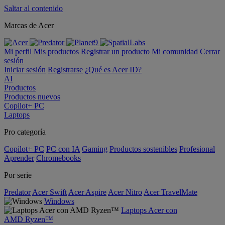
Saltar al contenido
Marcas de Acer
Mi perfil
Mis productos
Registrar un producto
Mi comunidad
Cerrar
sesión
Iniciar sesión
Registrarse
¿Qué es Acer ID?
AI
Productos
Productos nuevos
Copilot+ PC
Laptops
Pro categoría
Copilot+ PC
PC con IA
Gaming
Productos sostenibles
Profesional
Aprender
Chromebooks
Por serie
Predator
Acer Swift
Acer Aspire
Acer Nitro
Acer TravelMate
Windows
Laptops Acer con
AMD Ryzen™