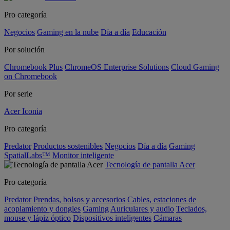
Pro categoría
Negocios
Gaming en la nube
Día a día
Educación
Por solución
Chromebook Plus
ChromeOS Enterprise Solutions
Cloud Gaming
on Chromebook
Por serie
Acer Iconia
Pro categoría
Predator
Productos sostenibles
Negocios
Día a día
Gaming
SpatialLabs™
Monitor inteligente
Tecnología de pantalla Acer
Pro categoría
Predator
Prendas, bolsos y accesorios
Cables, estaciones de
acoplamiento y dongles
Gaming
Auriculares y audio
Teclados,
mouse y lápiz óptico
Dispositivos inteligentes
Cámaras