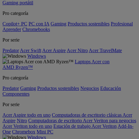
Gaming portátil
Pro categoría
Copilot+ PC
PC con IA
Gaming
Productos sostenibles
Profesional
Aprender
Chromebooks
Por serie
Predator
Acer Swift
Acer Aspire
Acer Nitro
Acer TravelMate
Windows
Laptops Acer con
AMD Ryzen™
Pro categoría
Predator
Gaming
Productos sostenibles
Negocios
Educación
Componentes
Por serie
Acer Aspire todo en uno
Computadoras de escritorio clásicas Acer
Aspire
Nitro
Computadoras de escritorio Acer Veriton para negocios
Acer Veriton todo en uno
Estación de trabajo Acer Veriton
Add-In-
One
Chromebox
Mini PC
Windows