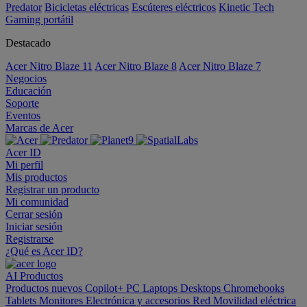
Predator
Bicicletas eléctricas
Escúteres eléctricos
Kinetic Tech
Gaming portátil
Destacado
Acer Nitro Blaze 11
Acer Nitro Blaze 8
Acer Nitro Blaze 7
Negocios
Educación
Soporte
Eventos
Marcas de Acer
Acer ID
Mi perfil
Mis productos
Registrar un producto
Mi comunidad
Cerrar sesión
Iniciar sesión
Registrarse
¿Qué es Acer ID?
AI
Productos
Productos nuevos
Copilot+ PC
Laptops
Desktops
Chromebooks
Tablets
Monitores
Electrónica y accesorios
Red
Movilidad eléctrica