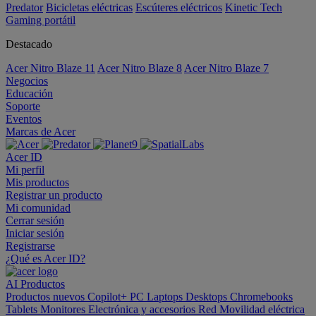
Predator
Bicicletas eléctricas
Escúteres eléctricos
Kinetic Tech
Gaming portátil
Destacado
Acer Nitro Blaze 11
Acer Nitro Blaze 8
Acer Nitro Blaze 7
Negocios
Educación
Soporte
Eventos
Marcas de Acer
Acer ID
Mi perfil
Mis productos
Registrar un producto
Mi comunidad
Cerrar sesión
Iniciar sesión
Registrarse
¿Qué es Acer ID?
AI
Productos
Productos nuevos
Copilot+ PC
Laptops
Desktops
Chromebooks
Tablets
Monitores
Electrónica y accesorios
Red
Movilidad eléctrica