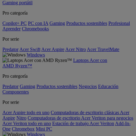
Gaming portátil
Pro categoría
Copilot+ PC
PC con IA
Gaming
Productos sostenibles
Profesional
Aprender
Chromebooks
Por serie
Predator
Acer Swift
Acer Aspire
Acer Nitro
Acer TravelMate
Windows
Laptops Acer con
AMD Ryzen™
Pro categoría
Predator
Gaming
Productos sostenibles
Negocios
Educación
Componentes
Por serie
Acer Aspire todo en uno
Computadoras de escritorio clásicas Acer
Aspire
Nitro
Computadoras de escritorio Acer Veriton para negocios
Acer Veriton todo en uno
Estación de trabajo Acer Veriton
Add-In-
One
Chromebox
Mini PC
Windows