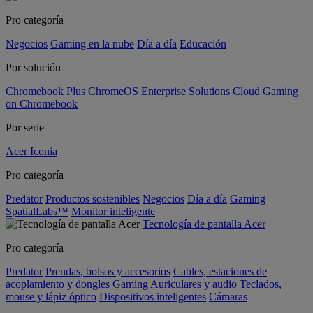
Pro categoría
Negocios
Gaming en la nube
Día a día
Educación
Por solución
Chromebook Plus
ChromeOS Enterprise Solutions
Cloud Gaming
on Chromebook
Por serie
Acer Iconia
Pro categoría
Predator
Productos sostenibles
Negocios
Día a día
Gaming
SpatialLabs™
Monitor inteligente
Tecnología de pantalla Acer
Pro categoría
Predator
Prendas, bolsos y accesorios
Cables, estaciones de
acoplamiento y dongles
Gaming
Auriculares y audio
Teclados,
mouse y lápiz óptico
Dispositivos inteligentes
Cámaras