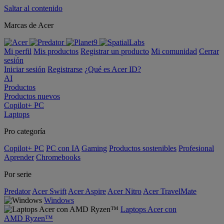
Saltar al contenido
Marcas de Acer
Mi perfil
Mis productos
Registrar un producto
Mi comunidad
Cerrar
sesión
Iniciar sesión
Registrarse
¿Qué es Acer ID?
AI
Productos
Productos nuevos
Copilot+ PC
Laptops
Pro categoría
Copilot+ PC
PC con IA
Gaming
Productos sostenibles
Profesional
Aprender
Chromebooks
Por serie
Predator
Acer Swift
Acer Aspire
Acer Nitro
Acer TravelMate
Windows
Laptops Acer con
AMD Ryzen™