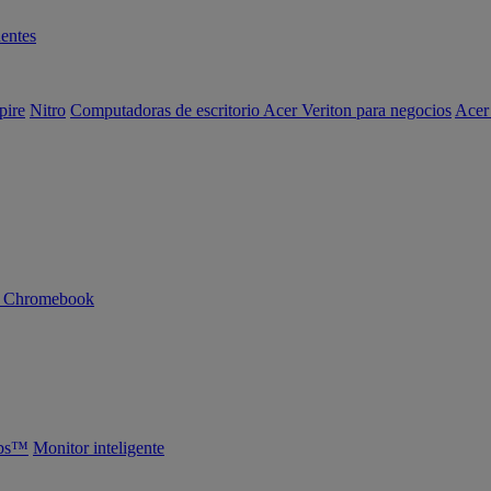
entes
pire
Nitro
Computadoras de escritorio Acer Veriton para negocios
Acer
n Chromebook
abs™
Monitor inteligente