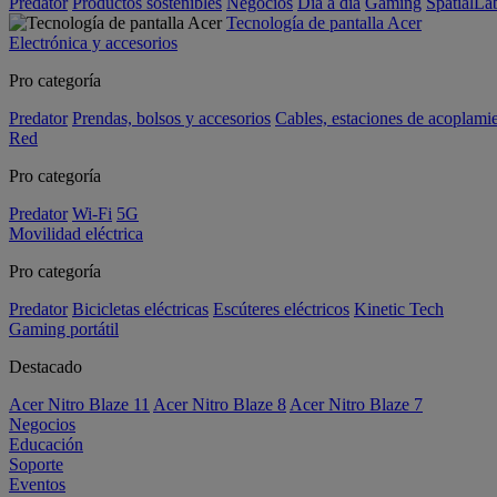
Predator
Productos sostenibles
Negocios
Día a día
Gaming
SpatialL
Tecnología de pantalla Acer
Electrónica y accesorios
Pro categoría
Predator
Prendas, bolsos y accesorios
Cables, estaciones de acoplami
Red
Pro categoría
Predator
Wi-Fi
5G
Movilidad eléctrica
Pro categoría
Predator
Bicicletas eléctricas
Escúteres eléctricos
Kinetic Tech
Gaming portátil
Destacado
Acer Nitro Blaze 11
Acer Nitro Blaze 8
Acer Nitro Blaze 7
Negocios
Educación
Soporte
Eventos