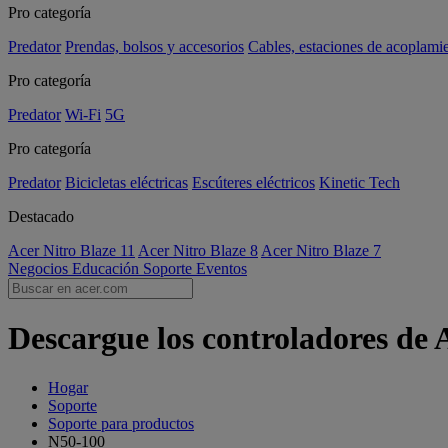
Pro categoría
Predator
Prendas, bolsos y accesorios
Cables, estaciones de acoplami
Pro categoría
Predator
Wi-Fi
5G
Pro categoría
Predator
Bicicletas eléctricas
Escúteres eléctricos
Kinetic Tech
Destacado
Acer Nitro Blaze 11
Acer Nitro Blaze 8
Acer Nitro Blaze 7
Negocios
Educación
Soporte
Eventos
Descargue los controladores de 
Hogar
Soporte
Soporte para productos
N50-100