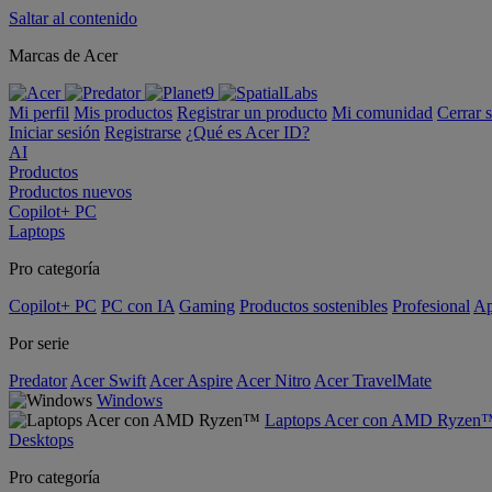
Saltar al contenido
Marcas de Acer
Mi perfil
Mis productos
Registrar un producto
Mi comunidad
Cerrar 
Iniciar sesión
Registrarse
¿Qué es Acer ID?
AI
Productos
Productos nuevos
Copilot+ PC
Laptops
Pro categoría
Copilot+ PC
PC con IA
Gaming
Productos sostenibles
Profesional
Ap
Por serie
Predator
Acer Swift
Acer Aspire
Acer Nitro
Acer TravelMate
Windows
Laptops Acer con AMD Ryzen
Desktops
Pro categoría