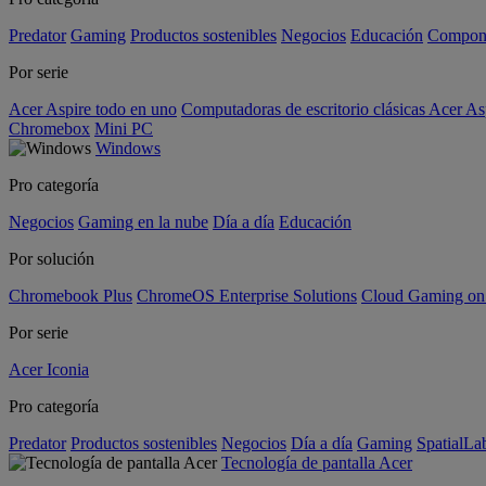
Predator
Gaming
Productos sostenibles
Negocios
Educación
Compon
Por serie
Acer Aspire todo en uno
Computadoras de escritorio clásicas Acer As
Chromebox
Mini PC
Windows
Pro categoría
Negocios
Gaming en la nube
Día a día
Educación
Por solución
Chromebook Plus
ChromeOS Enterprise Solutions
Cloud Gaming o
Por serie
Acer Iconia
Pro categoría
Predator
Productos sostenibles
Negocios
Día a día
Gaming
SpatialL
Tecnología de pantalla Acer