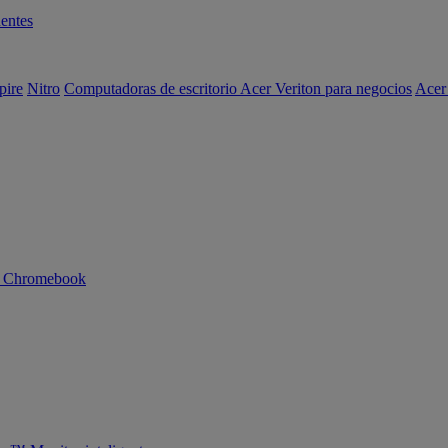
entes
pire
Nitro
Computadoras de escritorio Acer Veriton para negocios
Acer
n Chromebook