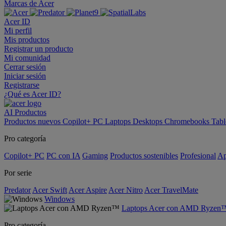
Marcas de Acer
Acer ID
Mi perfil
Mis productos
Registrar un producto
Mi comunidad
Cerrar sesión
Iniciar sesión
Registrarse
¿Qué es Acer ID?
AI
Productos
Productos nuevos
Copilot+ PC
Laptops
Desktops
Chromebooks
Tabl
Pro categoría
Copilot+ PC
PC con IA
Gaming
Productos sostenibles
Profesional
Ap
Por serie
Predator
Acer Swift
Acer Aspire
Acer Nitro
Acer TravelMate
Windows
Laptops Acer con AMD Ryzen
Pro categoría