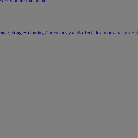
abs™
Monitor inteligente
ento y dongles
Gaming
Auriculares y audio
Teclados, mouse y lápiz ópt