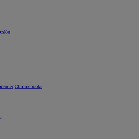
sesión
render
Chromebooks
™