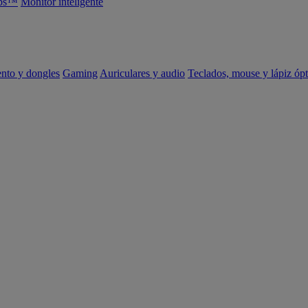
abs™
Monitor inteligente
ento y dongles
Gaming
Auriculares y audio
Teclados, mouse y lápiz ópt