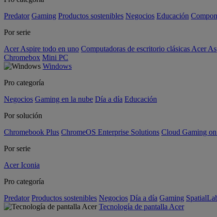
Predator
Gaming
Productos sostenibles
Negocios
Educación
Compon
Por serie
Acer Aspire todo en uno
Computadoras de escritorio clásicas Acer As
Chromebox
Mini PC
Windows
Pro categoría
Negocios
Gaming en la nube
Día a día
Educación
Por solución
Chromebook Plus
ChromeOS Enterprise Solutions
Cloud Gaming o
Por serie
Acer Iconia
Pro categoría
Predator
Productos sostenibles
Negocios
Día a día
Gaming
SpatialL
Tecnología de pantalla Acer