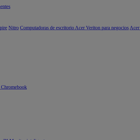
entes
pire
Nitro
Computadoras de escritorio Acer Veriton para negocios
Acer
n Chromebook