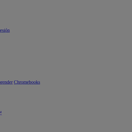
sesión
render
Chromebooks
™