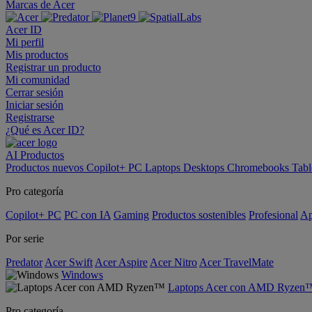
Marcas de Acer
Acer ID
Mi perfil
Mis productos
Registrar un producto
Mi comunidad
Cerrar sesión
Iniciar sesión
Registrarse
¿Qué es Acer ID?
AI
Productos
Productos nuevos
Copilot+ PC
Laptops
Desktops
Chromebooks
Tabl
Pro categoría
Copilot+ PC
PC con IA
Gaming
Productos sostenibles
Profesional
Ap
Por serie
Predator
Acer Swift
Acer Aspire
Acer Nitro
Acer TravelMate
Windows
Laptops Acer con AMD Ryzen
Pro categoría