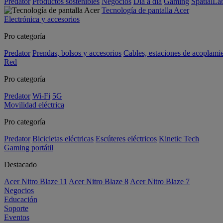
Predator
Productos sostenibles
Negocios
Día a día
Gaming
SpatialL
Tecnología de pantalla Acer
Electrónica y accesorios
Pro categoría
Predator
Prendas, bolsos y accesorios
Cables, estaciones de acoplami
Red
Pro categoría
Predator
Wi-Fi
5G
Movilidad eléctrica
Pro categoría
Predator
Bicicletas eléctricas
Escúteres eléctricos
Kinetic Tech
Gaming portátil
Destacado
Acer Nitro Blaze 11
Acer Nitro Blaze 8
Acer Nitro Blaze 7
Negocios
Educación
Soporte
Eventos