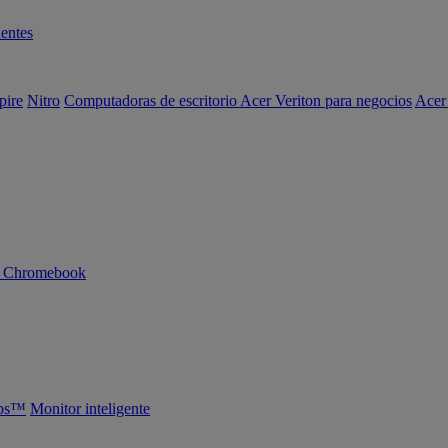
entes
pire
Nitro
Computadoras de escritorio Acer Veriton para negocios
Acer
n Chromebook
abs™
Monitor inteligente