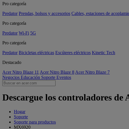
Pro categoría
Predator
Prendas, bolsos y accesorios
Cables, estaciones de acoplami
Pro categoría
Predator
Wi-Fi
5G
Pro categoría
Predator
Bicicletas eléctricas
Escúteres eléctricos
Kinetic Tech
Destacado
Acer Nitro Blaze 11
Acer Nitro Blaze 8
Acer Nitro Blaze 7
Negocios
Educación
Soporte
Eventos
Descargue los controladores de
Hogar
Soporte
Soporte para productos
MX6920