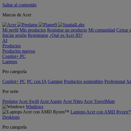
Saltar al contenido
Marcas de Acer
Mi perfil
Mis productos
Registrar un producto
Mi comunidad
Cerrar 
Iniciar sesión
Registrarse
¿Qué es Acer ID?
AI
Productos
Productos nuevos
Copilot+ PC
Laptops
Pro categoría
Copilot+ PC
PC con IA
Gaming
Productos sostenibles
Profesional
Ap
Por serie
Predator
Acer Swift
Acer Aspire
Acer Nitro
Acer TravelMate
Windows
Laptops Acer con AMD Ryzen
Desktops
Pro categoría