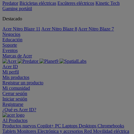
Predator
Bicicletas eléctricas
Escúteres eléctricos
Kinetic Tech
Gaming portátil
Destacado
Acer Nitro Blaze 11
Acer Nitro Blaze 8
Acer Nitro Blaze 7
Negocios
Educación
Soporte
Eventos
Marcas de Acer
Acer ID
Mi perfil
Mis productos
Registrar un producto
Mi comunidad
Cerrar sesión
Iniciar sesión
Registrarse
¿Qué es Acer ID?
AI
Productos
Productos nuevos
Copilot+ PC
Laptops
Desktops
Chromebooks
Tablets
Monitores
Electrónica y accesorios
Red
Movilidad eléctrica