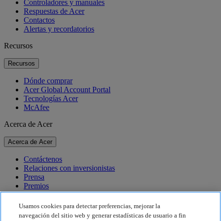
Controladores y manuales
Respuestas de Acer
Contactos
Alertas y recordatorios
Recursos
Recursos
Dónde comprar
Acer Global Account Portal
Tecnologías Acer
McAfee
Acerca de Acer
Acerca de Acer
Contáctenos
Relaciones con inversionistas
Prensa
Premios
Eventos
Usamos cookies para detectar preferencias, mejorar la
Sostenibilidad
navegación del sitio web y generar estadísticas de usuario a fin