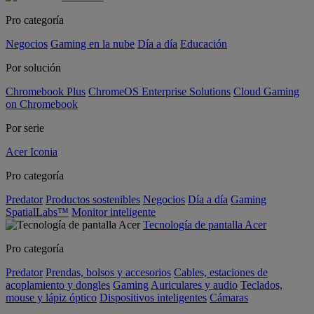
Pro categoría
Negocios
Gaming en la nube
Día a día
Educación
Por solución
Chromebook Plus
ChromeOS Enterprise Solutions
Cloud Gaming
on Chromebook
Por serie
Acer Iconia
Pro categoría
Predator
Productos sostenibles
Negocios
Día a día
Gaming
SpatialLabs™
Monitor inteligente
Tecnología de pantalla Acer
Pro categoría
Predator
Prendas, bolsos y accesorios
Cables, estaciones de
acoplamiento y dongles
Gaming
Auriculares y audio
Teclados,
mouse y lápiz óptico
Dispositivos inteligentes
Cámaras