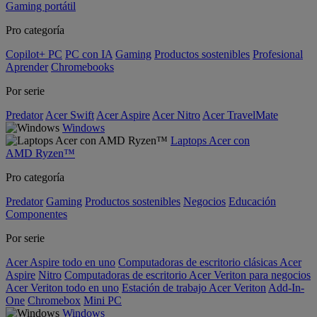
Gaming portátil
Pro categoría
Copilot+ PC
PC con IA
Gaming
Productos sostenibles
Profesional
Aprender
Chromebooks
Por serie
Predator
Acer Swift
Acer Aspire
Acer Nitro
Acer TravelMate
Windows
Laptops Acer con
AMD Ryzen™
Pro categoría
Predator
Gaming
Productos sostenibles
Negocios
Educación
Componentes
Por serie
Acer Aspire todo en uno
Computadoras de escritorio clásicas Acer
Aspire
Nitro
Computadoras de escritorio Acer Veriton para negocios
Acer Veriton todo en uno
Estación de trabajo Acer Veriton
Add-In-
One
Chromebox
Mini PC
Windows