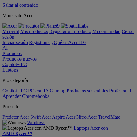
Saltar al contenido
Marcas de Acer
Mi perfil
Mis productos
Registrar un producto
Mi comunidad
Cerrar
sesión
Iniciar sesión
Registrarse
¿Qué es Acer ID?
AI
Productos
Productos nuevos
Copilot+ PC
Laptops
Pro categoría
Copilot+ PC
PC con IA
Gaming
Productos sostenibles
Profesional
Aprender
Chromebooks
Por serie
Predator
Acer Swift
Acer Aspire
Acer Nitro
Acer TravelMate
Windows
Laptops Acer con
AMD Ryzen™