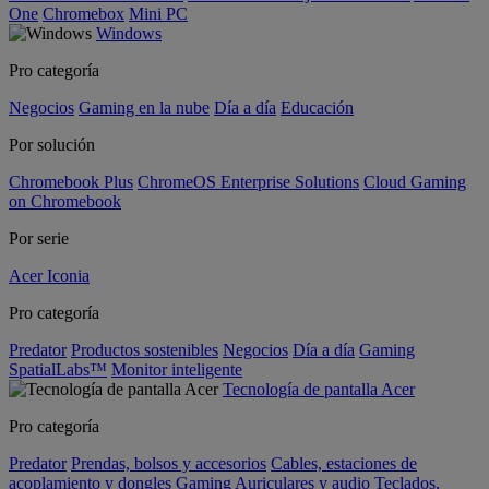
One
Chromebox
Mini PC
Windows
Pro categoría
Negocios
Gaming en la nube
Día a día
Educación
Por solución
Chromebook Plus
ChromeOS Enterprise Solutions
Cloud Gaming
on Chromebook
Por serie
Acer Iconia
Pro categoría
Predator
Productos sostenibles
Negocios
Día a día
Gaming
SpatialLabs™
Monitor inteligente
Tecnología de pantalla Acer
Pro categoría
Predator
Prendas, bolsos y accesorios
Cables, estaciones de
acoplamiento y dongles
Gaming
Auriculares y audio
Teclados,