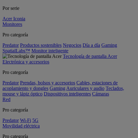
Por serie
Acer Iconia
Monitores
Pro categoría
Predator
Productos sostenibles
Negocios
Día a día
Gaming
SpatialLabs™
Monitor inteligente
Tecnología de pantalla Acer
Electrónica y accesorios
Pro categoría
Predator
Prendas, bolsos y accesorios
Cables, estaciones de
acoplamiento y dongles
Gaming
Auriculares y audio
Teclados,
mouse y lápiz óptico
Dispositivos inteligentes
Cámaras
Red
Pro categoría
Predator
Wi-Fi
5G
Movilidad eléctrica
Pro categoría