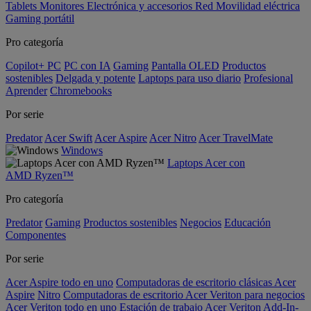
Tablets
Monitores
Electrónica y accesorios
Red
Movilidad eléctrica
Gaming portátil
Pro categoría
Copilot+ PC
PC con IA
Gaming
Pantalla OLED
Productos
sostenibles
Delgada y potente
Laptops para uso diario
Profesional
Aprender
Chromebooks
Por serie
Predator
Acer Swift
Acer Aspire
Acer Nitro
Acer TravelMate
Windows
Laptops Acer con
AMD Ryzen™
Pro categoría
Predator
Gaming
Productos sostenibles
Negocios
Educación
Componentes
Por serie
Acer Aspire todo en uno
Computadoras de escritorio clásicas Acer
Aspire
Nitro
Computadoras de escritorio Acer Veriton para negocios
Acer Veriton todo en uno
Estación de trabajo Acer Veriton
Add-In-