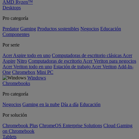
AMD Ryzen™
Desktops
Pro categoría
Predator
Gaming
Productos sostenibles
Negocios
Educación
Componentes
Por serie
Acer Aspire todo en uno
Computadoras de escritorio clásicas Acer
Aspire
Nitro
Computadoras de escritorio Acer Veriton para negocios
Acer Veriton todo en uno
Estación de trabajo Acer Veriton
Add-In-
One
Chromebox
Mini PC
Windows
Chromebooks
Pro categoría
Negocios
Gaming en la nube
Día a día
Educación
Por solución
Chromebook Plus
ChromeOS Enterprise Solutions
Cloud Gaming
on Chromebook
Tablets