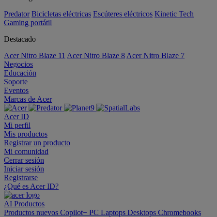
Predator
Bicicletas eléctricas
Escúteres eléctricos
Kinetic Tech
Gaming portátil
Destacado
Acer Nitro Blaze 11
Acer Nitro Blaze 8
Acer Nitro Blaze 7
Negocios
Educación
Soporte
Eventos
Marcas de Acer
Acer ID
Mi perfil
Mis productos
Registrar un producto
Mi comunidad
Cerrar sesión
Iniciar sesión
Registrarse
¿Qué es Acer ID?
AI
Productos
Productos nuevos
Copilot+ PC
Laptops
Desktops
Chromebooks