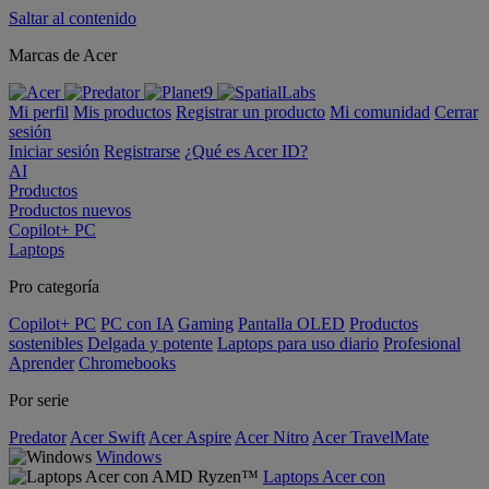
Saltar al contenido
Marcas de Acer
Mi perfil
Mis productos
Registrar un producto
Mi comunidad
Cerrar
sesión
Iniciar sesión
Registrarse
¿Qué es Acer ID?
AI
Productos
Productos nuevos
Copilot+ PC
Laptops
Pro categoría
Copilot+ PC
PC con IA
Gaming
Pantalla OLED
Productos
sostenibles
Delgada y potente
Laptops para uso diario
Profesional
Aprender
Chromebooks
Por serie
Predator
Acer Swift
Acer Aspire
Acer Nitro
Acer TravelMate
Windows
Laptops Acer con