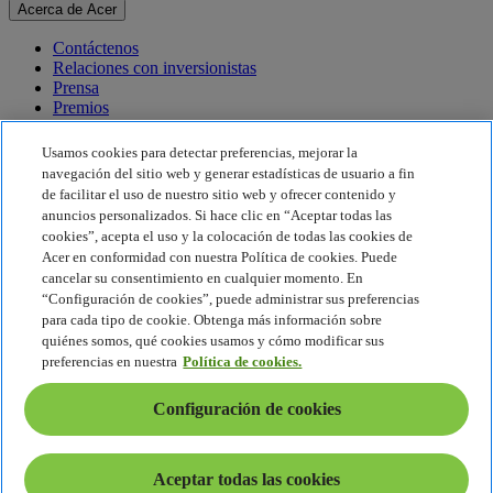
Acerca de Acer
Contáctenos
Relaciones con inversionistas
Prensa
Premios
Eventos
Usamos cookies para detectar preferencias, mejorar la
Sostenibilidad
navegación del sitio web y generar estadísticas de usuario a fin
de facilitar el uso de nuestro sitio web y ofrecer contenido y
Sostenibilidad
anuncios personalizados. Si hace clic en “Aceptar todas las
cookies”, acepta el uso y la colocación de todas las cookies de
Responsabilidad social corporativa
Acer en conformidad con nuestra Política de cookies. Puede
Huella de carbono del producto
cancelar su consentimiento en cualquier momento. En
Proyecto Humanity
“Configuración de cookies”, puede administrar sus preferencias
Earthion
para cada tipo de cookie. Obtenga más información sobre
Política de privacidad
quiénes somos, qué cookies usamos y cómo modificar sus
Política de cookies
preferencias en nuestra
Política de cookies.
Aviso legal
Información legal adicional
Configuración de cookies
Política de accesibilidad
Configuración de cookies
América Latina - Español
Aceptar todas las cookies