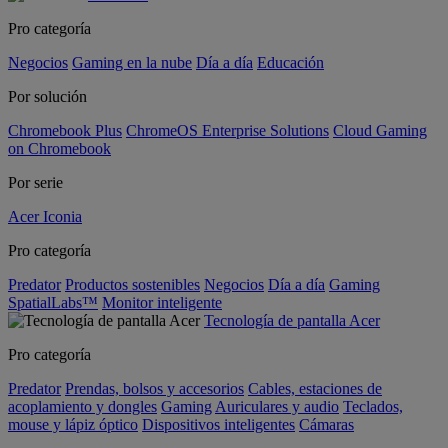
Pro categoría
Negocios
Gaming en la nube
Día a día
Educación
Por solución
Chromebook Plus
ChromeOS Enterprise Solutions
Cloud Gaming
on Chromebook
Por serie
Acer Iconia
Pro categoría
Predator
Productos sostenibles
Negocios
Día a día
Gaming
SpatialLabs™
Monitor inteligente
Tecnología de pantalla Acer
Pro categoría
Predator
Prendas, bolsos y accesorios
Cables, estaciones de
acoplamiento y dongles
Gaming
Auriculares y audio
Teclados,
mouse y lápiz óptico
Dispositivos inteligentes
Cámaras