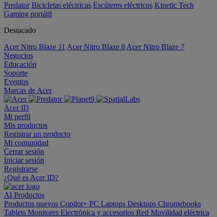
Predator
Bicicletas eléctricas
Escúteres eléctricos
Kinetic Tech
Gaming portátil
Destacado
Acer Nitro Blaze 11
Acer Nitro Blaze 8
Acer Nitro Blaze 7
Negocios
Educación
Soporte
Eventos
Marcas de Acer
Acer ID
Mi perfil
Mis productos
Registrar un producto
Mi comunidad
Cerrar sesión
Iniciar sesión
Registrarse
¿Qué es Acer ID?
AI
Productos
Productos nuevos
Copilot+ PC
Laptops
Desktops
Chromebooks
Tablets
Monitores
Electrónica y accesorios
Red
Movilidad eléctrica