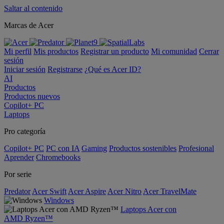
Saltar al contenido
Marcas de Acer
Mi perfil
Mis productos
Registrar un producto
Mi comunidad
Cerrar
sesión
Iniciar sesión
Registrarse
¿Qué es Acer ID?
AI
Productos
Productos nuevos
Copilot+ PC
Laptops
Pro categoría
Copilot+ PC
PC con IA
Gaming
Productos sostenibles
Profesional
Aprender
Chromebooks
Por serie
Predator
Acer Swift
Acer Aspire
Acer Nitro
Acer TravelMate
Windows
Laptops Acer con
AMD Ryzen™