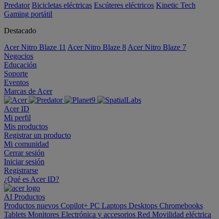
Predator
Bicicletas eléctricas
Escúteres eléctricos
Kinetic Tech
Gaming portátil
Destacado
Acer Nitro Blaze 11
Acer Nitro Blaze 8
Acer Nitro Blaze 7
Negocios
Educación
Soporte
Eventos
Marcas de Acer
Acer ID
Mi perfil
Mis productos
Registrar un producto
Mi comunidad
Cerrar sesión
Iniciar sesión
Registrarse
¿Qué es Acer ID?
AI
Productos
Productos nuevos
Copilot+ PC
Laptops
Desktops
Chromebooks
Tablets
Monitores
Electrónica y accesorios
Red
Movilidad eléctrica