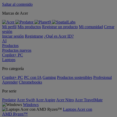
Saltar al contenido
Marcas de Acer
Mi perfil
Mis productos
Registrar un producto
Mi comunidad
Cerrar
sesión
Iniciar sesión
Registrarse
¿Qué es Acer ID?
AI
Productos
Productos nuevos
Copilot+ PC
Laptops
Pro categoría
Copilot+ PC
PC con IA
Gaming
Productos sostenibles
Profesional
Aprender
Chromebooks
Por serie
Predator
Acer Swift
Acer Aspire
Acer Nitro
Acer TravelMate
Windows
Laptops Acer con
AMD Ryzen™