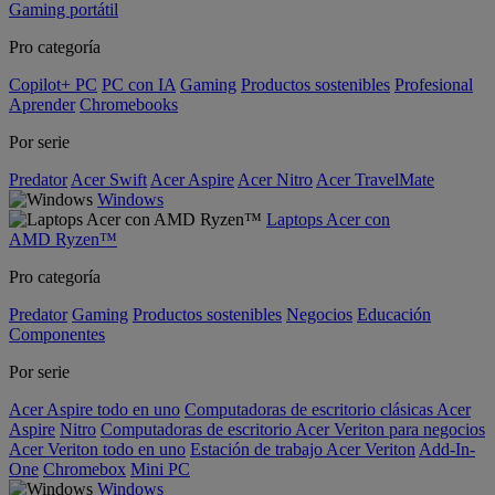
Gaming portátil
Pro categoría
Copilot+ PC
PC con IA
Gaming
Productos sostenibles
Profesional
Aprender
Chromebooks
Por serie
Predator
Acer Swift
Acer Aspire
Acer Nitro
Acer TravelMate
Windows
Laptops Acer con
AMD Ryzen™
Pro categoría
Predator
Gaming
Productos sostenibles
Negocios
Educación
Componentes
Por serie
Acer Aspire todo en uno
Computadoras de escritorio clásicas Acer
Aspire
Nitro
Computadoras de escritorio Acer Veriton para negocios
Acer Veriton todo en uno
Estación de trabajo Acer Veriton
Add-In-
One
Chromebox
Mini PC
Windows