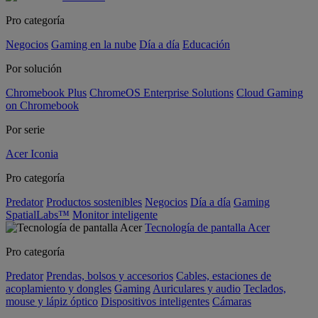
Pro categoría
Negocios
Gaming en la nube
Día a día
Educación
Por solución
Chromebook Plus
ChromeOS Enterprise Solutions
Cloud Gaming
on Chromebook
Por serie
Acer Iconia
Pro categoría
Predator
Productos sostenibles
Negocios
Día a día
Gaming
SpatialLabs™
Monitor inteligente
Tecnología de pantalla Acer
Pro categoría
Predator
Prendas, bolsos y accesorios
Cables, estaciones de
acoplamiento y dongles
Gaming
Auriculares y audio
Teclados,
mouse y lápiz óptico
Dispositivos inteligentes
Cámaras