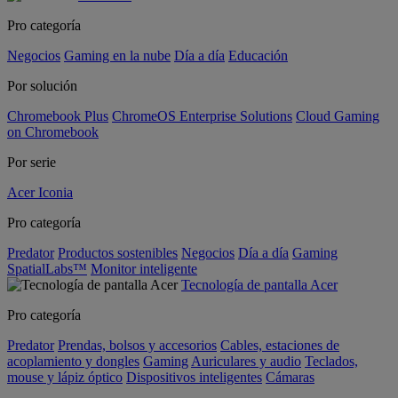
Pro categoría
Negocios
Gaming en la nube
Día a día
Educación
Por solución
Chromebook Plus
ChromeOS Enterprise Solutions
Cloud Gaming
on Chromebook
Por serie
Acer Iconia
Pro categoría
Predator
Productos sostenibles
Negocios
Día a día
Gaming
SpatialLabs™
Monitor inteligente
Tecnología de pantalla Acer
Pro categoría
Predator
Prendas, bolsos y accesorios
Cables, estaciones de
acoplamiento y dongles
Gaming
Auriculares y audio
Teclados,
mouse y lápiz óptico
Dispositivos inteligentes
Cámaras