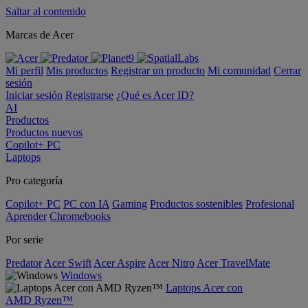
Saltar al contenido
Marcas de Acer
Mi perfil
Mis productos
Registrar un producto
Mi comunidad
Cerrar
sesión
Iniciar sesión
Registrarse
¿Qué es Acer ID?
AI
Productos
Productos nuevos
Copilot+ PC
Laptops
Pro categoría
Copilot+ PC
PC con IA
Gaming
Productos sostenibles
Profesional
Aprender
Chromebooks
Por serie
Predator
Acer Swift
Acer Aspire
Acer Nitro
Acer TravelMate
Windows
Laptops Acer con
AMD Ryzen™