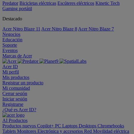
Predator
Bicicletas eléctricas
Escúteres eléctricos
Kinetic Tech
Gaming portátil
Destacado
Acer Nitro Blaze 11
Acer Nitro Blaze 8
Acer Nitro Blaze 7
Negocios
Educación
Soporte
Eventos
Marcas de Acer
Acer ID
Mi perfil
Mis productos
Registrar un producto
Mi comunidad
Cerrar sesión
Iniciar sesión
Registrarse
¿Qué es Acer ID?
AI
Productos
Productos nuevos
Copilot+ PC
Laptops
Desktops
Chromebooks
Tablets
Monitores
Electrónica y accesorios
Red
Movilidad eléctrica