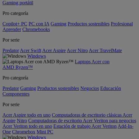
Gaming portátil
Pro categoría
Copilot+ PC
PC con IA
Gaming
Productos sostenibles
Profesional
Aprender
Chromebooks
Por serie
Predator
Acer Swift
Acer Aspire
Acer Nitro
Acer TravelMate
Windows
Laptops Acer con
AMD Ryzen™
Pro categoría
Predator
Gaming
Productos sostenibles
Negocios
Educación
Componentes
Por serie
Acer Aspire todo en uno
Computadoras de escritorio clásicas Acer
Aspire
Nitro
Computadoras de escritorio Acer Veriton para negocios
Acer Veriton todo en uno
Estación de trabajo Acer Veriton
Add-In-
One
Chromebox
Mini PC
Windows