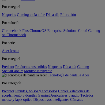
Pro categoría
Negocios
Gaming en la nube
Día a día
Educación
Por solución
Chromebook Plus
ChromeOS Enterprise Solutions
Cloud Gaming
on Chromebook
Por serie
Acer Iconia
Pro categoría
Predator
Productos sostenibles
Negocios
Día a día
Gaming
SpatialLabs™
Monitor inteligente
Tecnología de pantalla Acer
Pro categoría
Predator
Prendas, bolsos y accesorios
Cables, estaciones de
acoplamiento y dongles
Gaming
Auriculares y audio
Teclados,
mouse y lápiz óptico
Dispositivos inteligentes
Cámaras