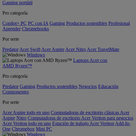
Gaming portátil
Pro categoría
Copilot+ PC
PC con IA
Gaming
Productos sostenibles
Profesional
Aprender
Chromebooks
Por serie
Predator
Acer Swift
Acer Aspire
Acer Nitro
Acer TravelMate
Windows
Laptops Acer con
AMD Ryzen™
Pro categoría
Predator
Gaming
Productos sostenibles
Negocios
Educación
Componentes
Por serie
Acer Aspire todo en uno
Computadoras de escritorio clásicas Acer
Aspire
Nitro
Computadoras de escritorio Acer Veriton para negocios
Acer Veriton todo en uno
Estación de trabajo Acer Veriton
Add-In-
One
Chromebox
Mini PC
Windows