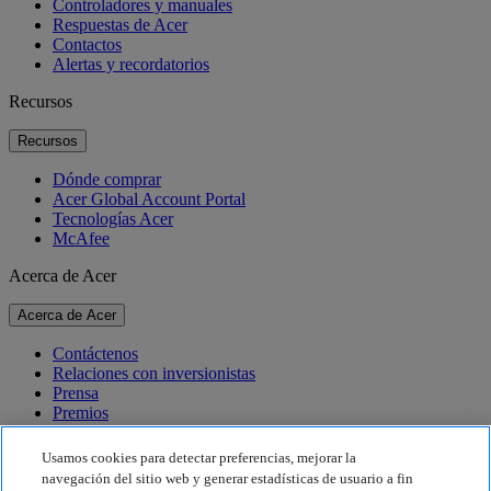
Controladores y manuales
Respuestas de Acer
Contactos
Alertas y recordatorios
Recursos
Recursos
Dónde comprar
Acer Global Account Portal
Tecnologías Acer
McAfee
Acerca de Acer
Acerca de Acer
Contáctenos
Relaciones con inversionistas
Prensa
Premios
Eventos
Usamos cookies para detectar preferencias, mejorar la
Sostenibilidad
navegación del sitio web y generar estadísticas de usuario a fin