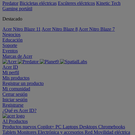
Predator
Bicicletas eléctricas
Escúteres eléctricos
Kinetic Tech
Gaming portátil
Destacado
Acer Nitro Blaze 11
Acer Nitro Blaze 8
Acer Nitro Blaze 7
Negocios
Educación
Soporte
Eventos
Marcas de Acer
Acer ID
Mi perfil
Mis productos
Registrar un producto
Mi comunidad
Cerrar sesión
Iniciar sesión
Registrarse
¿Qué es Acer ID?
AI
Productos
Productos nuevos
Copilot+ PC
Laptops
Desktops
Chromebooks
Tablets
Monitores
Electrónica y accesorios
Red
Movilidad eléctrica