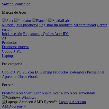
Saltar al contenido
Marcas de Acer
Mi perfil
Mis productos
Registrar un producto
Mi comunidad
Cerrar
sesión
Iniciar sesión
Registrarse
¿Qué es Acer ID?
AI
Productos
Productos nuevos
Copilot+ PC
Laptops
Pro categoría
Copilot+ PC
PC con IA
Gaming
Productos sostenibles
Profesional
Aprender
Chromebooks
Por serie
Predator
Acer Swift
Acer Aspire
Acer Nitro
Acer TravelMate
Windows
Laptops Acer con
AMD Ryzen™