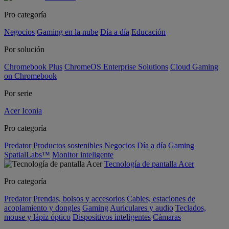
Pro categoría
Negocios
Gaming en la nube
Día a día
Educación
Por solución
Chromebook Plus
ChromeOS Enterprise Solutions
Cloud Gaming
on Chromebook
Por serie
Acer Iconia
Pro categoría
Predator
Productos sostenibles
Negocios
Día a día
Gaming
SpatialLabs™
Monitor inteligente
Tecnología de pantalla Acer
Pro categoría
Predator
Prendas, bolsos y accesorios
Cables, estaciones de
acoplamiento y dongles
Gaming
Auriculares y audio
Teclados,
mouse y lápiz óptico
Dispositivos inteligentes
Cámaras