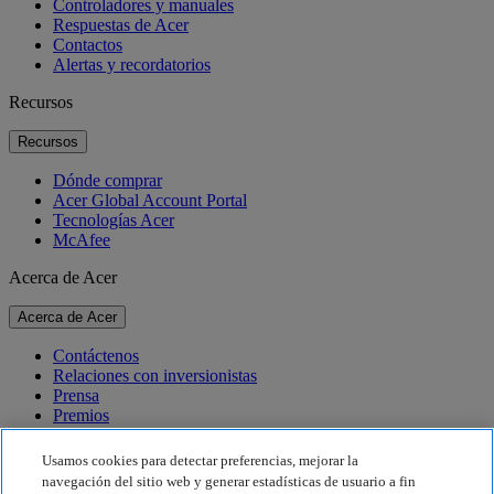
Controladores y manuales
Respuestas de Acer
Contactos
Alertas y recordatorios
Recursos
Recursos
Dónde comprar
Acer Global Account Portal
Tecnologías Acer
McAfee
Acerca de Acer
Acerca de Acer
Contáctenos
Relaciones con inversionistas
Prensa
Premios
Eventos
Usamos cookies para detectar preferencias, mejorar la
Sostenibilidad
navegación del sitio web y generar estadísticas de usuario a fin