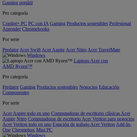
Gaming portátil
Pro categoría
Copilot+ PC
PC con IA
Gaming
Productos sostenibles
Profesional
Aprender
Chromebooks
Por serie
Predator
Acer Swift
Acer Aspire
Acer Nitro
Acer TravelMate
Windows
Laptops Acer con
AMD Ryzen™
Pro categoría
Predator
Gaming
Productos sostenibles
Negocios
Educación
Componentes
Por serie
Acer Aspire todo en uno
Computadoras de escritorio clásicas Acer
Aspire
Nitro
Computadoras de escritorio Acer Veriton para negocios
Acer Veriton todo en uno
Estación de trabajo Acer Veriton
Add-In-
One
Chromebox
Mini PC
Windows