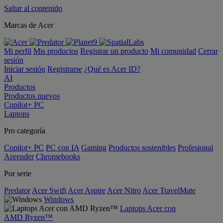
Saltar al contenido
Marcas de Acer
Mi perfil
Mis productos
Registrar un producto
Mi comunidad
Cerrar
sesión
Iniciar sesión
Registrarse
¿Qué es Acer ID?
AI
Productos
Productos nuevos
Copilot+ PC
Laptops
Pro categoría
Copilot+ PC
PC con IA
Gaming
Productos sostenibles
Profesional
Aprender
Chromebooks
Por serie
Predator
Acer Swift
Acer Aspire
Acer Nitro
Acer TravelMate
Windows
Laptops Acer con
AMD Ryzen™