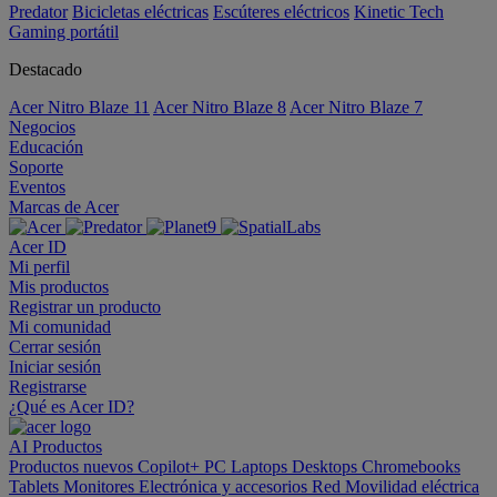
Predator
Bicicletas eléctricas
Escúteres eléctricos
Kinetic Tech
Gaming portátil
Destacado
Acer Nitro Blaze 11
Acer Nitro Blaze 8
Acer Nitro Blaze 7
Negocios
Educación
Soporte
Eventos
Marcas de Acer
Acer ID
Mi perfil
Mis productos
Registrar un producto
Mi comunidad
Cerrar sesión
Iniciar sesión
Registrarse
¿Qué es Acer ID?
AI
Productos
Productos nuevos
Copilot+ PC
Laptops
Desktops
Chromebooks
Tablets
Monitores
Electrónica y accesorios
Red
Movilidad eléctrica