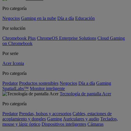
Pro categoría
Negocios
Gaming en la nube
Día a día
Educación
Por solución
Chromebook Plus
ChromeOS Enterprise Solutions
Cloud Gaming
on Chromebook
Por serie
Acer Iconia
Pro categoría
Predator
Productos sostenibles
Negocios
Día a día
Gaming
SpatialLabs™
Monitor inteligente
Tecnología de pantalla Acer
Pro categoría
Predator
Prendas, bolsos y accesorios
Cables, estaciones de
acoplamiento y dongles
Gaming
Auriculares y audio
Teclados,
mouse y lápiz óptico
Dispositivos inteligentes
Cámaras