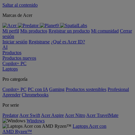
Saltar al contenido
Marcas de Acer
Mi perfil
Mis productos
Registrar un producto
Mi comunidad
Cerrar
sesión
Iniciar sesión
Registrarse
¿Qué es Acer ID?
AI
Productos
Productos nuevos
Copilot+ PC
Laptops
Pro categoría
Copilot+ PC
PC con IA
Gaming
Productos sostenibles
Profesional
Aprender
Chromebooks
Por serie
Predator
Acer Swift
Acer Aspire
Acer Nitro
Acer TravelMate
Windows
Laptops Acer con
AMD Ryzen™