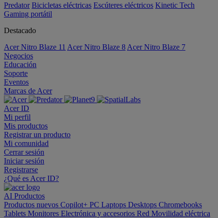
Predator
Bicicletas eléctricas
Escúteres eléctricos
Kinetic Tech
Gaming portátil
Destacado
Acer Nitro Blaze 11
Acer Nitro Blaze 8
Acer Nitro Blaze 7
Negocios
Educación
Soporte
Eventos
Marcas de Acer
Acer ID
Mi perfil
Mis productos
Registrar un producto
Mi comunidad
Cerrar sesión
Iniciar sesión
Registrarse
¿Qué es Acer ID?
AI
Productos
Productos nuevos
Copilot+ PC
Laptops
Desktops
Chromebooks
Tablets
Monitores
Electrónica y accesorios
Red
Movilidad eléctrica