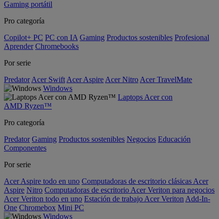
Gaming portátil
Pro categoría
Copilot+ PC
PC con IA
Gaming
Productos sostenibles
Profesional
Aprender
Chromebooks
Por serie
Predator
Acer Swift
Acer Aspire
Acer Nitro
Acer TravelMate
Windows
Laptops Acer con
AMD Ryzen™
Pro categoría
Predator
Gaming
Productos sostenibles
Negocios
Educación
Componentes
Por serie
Acer Aspire todo en uno
Computadoras de escritorio clásicas Acer
Aspire
Nitro
Computadoras de escritorio Acer Veriton para negocios
Acer Veriton todo en uno
Estación de trabajo Acer Veriton
Add-In-
One
Chromebox
Mini PC
Windows