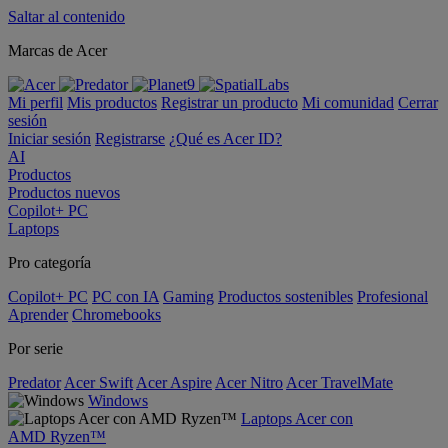
Saltar al contenido
Marcas de Acer
Mi perfil
Mis productos
Registrar un producto
Mi comunidad
Cerrar
sesión
Iniciar sesión
Registrarse
¿Qué es Acer ID?
AI
Productos
Productos nuevos
Copilot+ PC
Laptops
Pro categoría
Copilot+ PC
PC con IA
Gaming
Productos sostenibles
Profesional
Aprender
Chromebooks
Por serie
Predator
Acer Swift
Acer Aspire
Acer Nitro
Acer TravelMate
Windows
Laptops Acer con
AMD Ryzen™