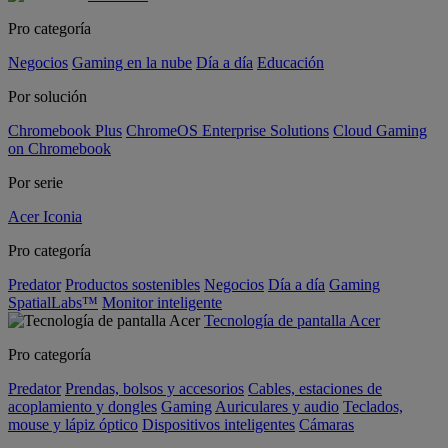
Pro categoría
Negocios
Gaming en la nube
Día a día
Educación
Por solución
Chromebook Plus
ChromeOS Enterprise Solutions
Cloud Gaming
on Chromebook
Por serie
Acer Iconia
Pro categoría
Predator
Productos sostenibles
Negocios
Día a día
Gaming
SpatialLabs™
Monitor inteligente
Tecnología de pantalla Acer
Pro categoría
Predator
Prendas, bolsos y accesorios
Cables, estaciones de
acoplamiento y dongles
Gaming
Auriculares y audio
Teclados,
mouse y lápiz óptico
Dispositivos inteligentes
Cámaras