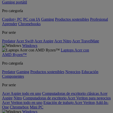
Gaming portátil
Pro categoría
Copilot+ PC
PC con IA
Gaming
Productos sostenibles
Profesional
Aprender
Chromebooks
Por serie
Predator
Acer Swift
Acer Aspire
Acer Nitro
Acer TravelMate
Windows
Laptops Acer con
AMD Ryzen™
Pro categoría
Predator
Gaming
Productos sostenibles
Negocios
Educación
Componentes
Por serie
Acer Aspire todo en uno
Computadoras de escritorio clásicas Acer
Aspire
Nitro
Computadoras de escritorio Acer Veriton para negocios
Acer Veriton todo en uno
Estación de trabajo Acer Veriton
Add-In-
One
Chromebox
Mini PC
Windows