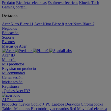
Predator
Bicicletas eléctricas
Escúteres eléctricos
Kinetic Tech
Gaming portátil
Destacado
Acer Nitro Blaze 11
Acer Nitro Blaze 8
Acer Nitro Blaze 7
Negocios
Educación
Soporte
Eventos
Marcas de Acer
Acer ID
Mi perfil
Mis productos
Registrar un producto
Mi comunidad
Cerrar sesión
Iniciar sesión
Registrarse
¿Qué es Acer ID?
AI
Productos
Productos nuevos
Copilot+ PC
Laptops
Desktops
Chromebooks
Tablets
Monitores
Electrónica y accesorios
Red
Movilidad eléctrica