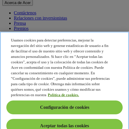
Acerca de Acer
Contáctenos
Relaciones con inversionistas
Prensa
Premios
Eventos
Usamos cookies para detectar preferencias, mejorar la
Sostenibilidad
navegación del sitio web y generar estadísticas de usuario a fin
de facilitar el uso de nuestro sitio web y ofrecer contenido y
Sostenibilidad
anuncios personalizados. Si hace clic en “Aceptar todas las
cookies”, acepta el uso y la colocación de todas las cookies de
Responsabilidad social corporativa
Acer en conformidad con nuestra Política de cookies. Puede
Huella de carbono del producto
cancelar su consentimiento en cualquier momento. En
Proyecto Humanity
“Configuración de cookies”, puede administrar sus preferencias
Earthion
para cada tipo de cookie. Obtenga más información sobre
Política de privacidad
quiénes somos, qué cookies usamos y cómo modificar sus
Política de cookies
preferencias en nuestra
Política de cookies.
Aviso legal
Información legal adicional
Configuración de cookies
Política de accesibilidad
Configuración de cookies
América Latina - Español
Aceptar todas las cookies