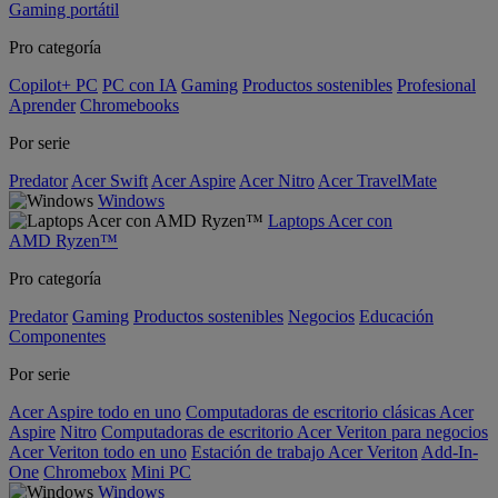
Gaming portátil
Pro categoría
Copilot+ PC
PC con IA
Gaming
Productos sostenibles
Profesional
Aprender
Chromebooks
Por serie
Predator
Acer Swift
Acer Aspire
Acer Nitro
Acer TravelMate
Windows
Laptops Acer con
AMD Ryzen™
Pro categoría
Predator
Gaming
Productos sostenibles
Negocios
Educación
Componentes
Por serie
Acer Aspire todo en uno
Computadoras de escritorio clásicas Acer
Aspire
Nitro
Computadoras de escritorio Acer Veriton para negocios
Acer Veriton todo en uno
Estación de trabajo Acer Veriton
Add-In-
One
Chromebox
Mini PC
Windows