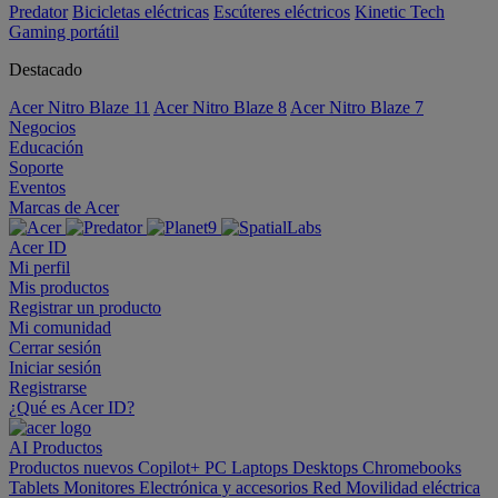
Predator
Bicicletas eléctricas
Escúteres eléctricos
Kinetic Tech
Gaming portátil
Destacado
Acer Nitro Blaze 11
Acer Nitro Blaze 8
Acer Nitro Blaze 7
Negocios
Educación
Soporte
Eventos
Marcas de Acer
Acer ID
Mi perfil
Mis productos
Registrar un producto
Mi comunidad
Cerrar sesión
Iniciar sesión
Registrarse
¿Qué es Acer ID?
AI
Productos
Productos nuevos
Copilot+ PC
Laptops
Desktops
Chromebooks
Tablets
Monitores
Electrónica y accesorios
Red
Movilidad eléctrica