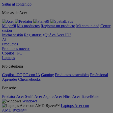
Saltar al contenido
Marcas de Acer
Mi perfil
Mis productos
Registrar un producto
Mi comunidad
Cerrar
sesión
Iniciar sesión
Registrarse
¿Qué es Acer ID?
AI
Productos
Productos nuevos
Copilot+ PC
Laptops
Pro categoría
Copilot+ PC
PC con IA
Gaming
Productos sostenibles
Profesional
Aprender
Chromebooks
Por serie
Predator
Acer Swift
Acer Aspire
Acer Nitro
Acer TravelMate
Windows
Laptops Acer con
AMD Ryzen™