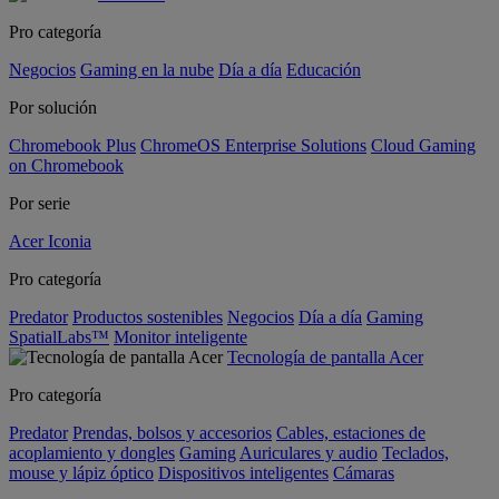
Pro categoría
Negocios
Gaming en la nube
Día a día
Educación
Por solución
Chromebook Plus
ChromeOS Enterprise Solutions
Cloud Gaming
on Chromebook
Por serie
Acer Iconia
Pro categoría
Predator
Productos sostenibles
Negocios
Día a día
Gaming
SpatialLabs™
Monitor inteligente
Tecnología de pantalla Acer
Pro categoría
Predator
Prendas, bolsos y accesorios
Cables, estaciones de
acoplamiento y dongles
Gaming
Auriculares y audio
Teclados,
mouse y lápiz óptico
Dispositivos inteligentes
Cámaras