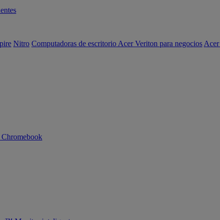
entes
pire
Nitro
Computadoras de escritorio Acer Veriton para negocios
Acer
n Chromebook