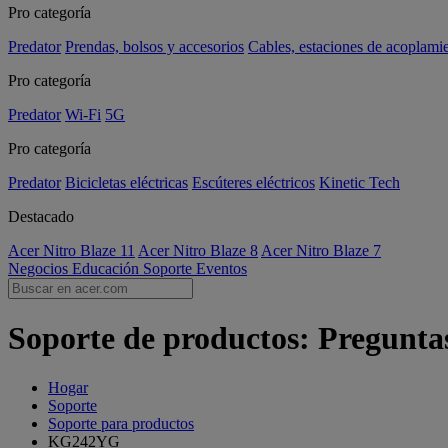
Pro categoría
Predator
Prendas, bolsos y accesorios
Cables, estaciones de acoplami
Pro categoría
Predator
Wi-Fi
5G
Pro categoría
Predator
Bicicletas eléctricas
Escúteres eléctricos
Kinetic Tech
Destacado
Acer Nitro Blaze 11
Acer Nitro Blaze 8
Acer Nitro Blaze 7
Negocios
Educación
Soporte
Eventos
Soporte de productos: Pregunta
Hogar
Soporte
Soporte para productos
KG242YG