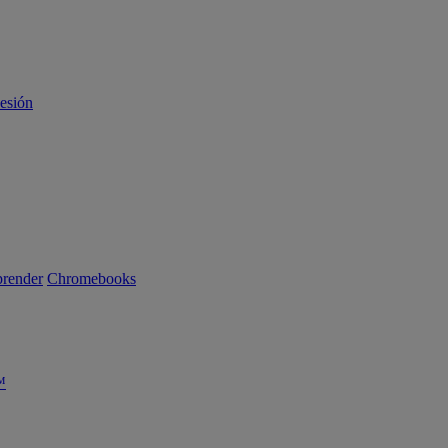
sesión
render
Chromebooks
™