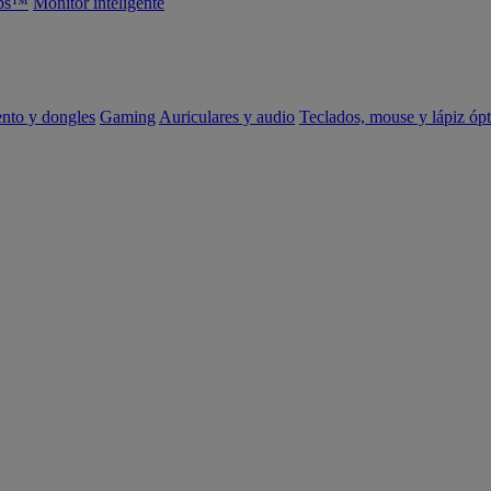
abs™
Monitor inteligente
ento y dongles
Gaming
Auriculares y audio
Teclados, mouse y lápiz ópt