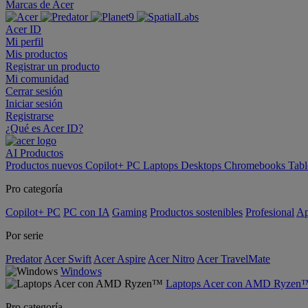
Marcas de Acer
Acer ID
Mi perfil
Mis productos
Registrar un producto
Mi comunidad
Cerrar sesión
Iniciar sesión
Registrarse
¿Qué es Acer ID?
AI
Productos
Productos nuevos
Copilot+ PC
Laptops
Desktops
Chromebooks
Tabl
Pro categoría
Copilot+ PC
PC con IA
Gaming
Productos sostenibles
Profesional
Ap
Por serie
Predator
Acer Swift
Acer Aspire
Acer Nitro
Acer TravelMate
Windows
Laptops Acer con AMD Ryzen
Pro categoría