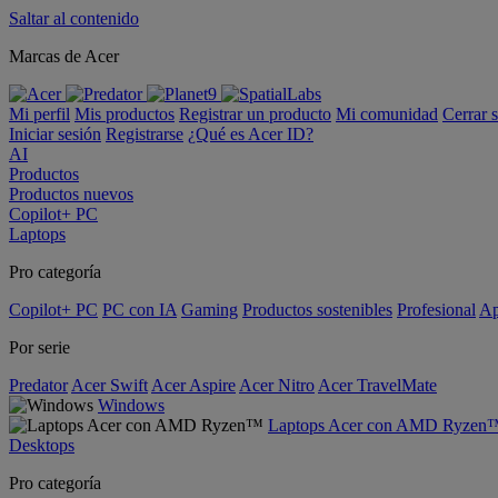
Saltar al contenido
Marcas de Acer
Mi perfil
Mis productos
Registrar un producto
Mi comunidad
Cerrar 
Iniciar sesión
Registrarse
¿Qué es Acer ID?
AI
Productos
Productos nuevos
Copilot+ PC
Laptops
Pro categoría
Copilot+ PC
PC con IA
Gaming
Productos sostenibles
Profesional
Ap
Por serie
Predator
Acer Swift
Acer Aspire
Acer Nitro
Acer TravelMate
Windows
Laptops Acer con AMD Ryzen
Desktops
Pro categoría