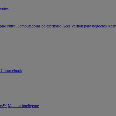
entes
pire
Nitro
Computadoras de escritorio Acer Veriton para negocios
Acer
n Chromebook
abs™
Monitor inteligente