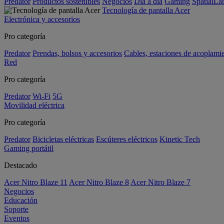
Predator
Productos sostenibles
Negocios
Día a día
Gaming
SpatialL
Tecnología de pantalla Acer
Electrónica y accesorios
Pro categoría
Predator
Prendas, bolsos y accesorios
Cables, estaciones de acoplami
Red
Pro categoría
Predator
Wi-Fi
5G
Movilidad eléctrica
Pro categoría
Predator
Bicicletas eléctricas
Escúteres eléctricos
Kinetic Tech
Gaming portátil
Destacado
Acer Nitro Blaze 11
Acer Nitro Blaze 8
Acer Nitro Blaze 7
Negocios
Educación
Soporte
Eventos