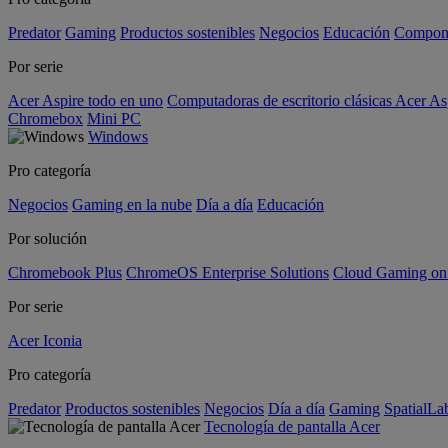
Predator
Gaming
Productos sostenibles
Negocios
Educación
Compon
Por serie
Acer Aspire todo en uno
Computadoras de escritorio clásicas Acer As
Chromebox
Mini PC
Windows
Pro categoría
Negocios
Gaming en la nube
Día a día
Educación
Por solución
Chromebook Plus
ChromeOS Enterprise Solutions
Cloud Gaming o
Por serie
Acer Iconia
Pro categoría
Predator
Productos sostenibles
Negocios
Día a día
Gaming
SpatialL
Tecnología de pantalla Acer