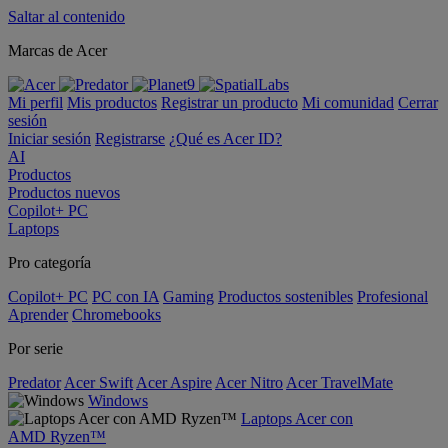
Saltar al contenido
Marcas de Acer
Mi perfil
Mis productos
Registrar un producto
Mi comunidad
Cerrar
sesión
Iniciar sesión
Registrarse
¿Qué es Acer ID?
AI
Productos
Productos nuevos
Copilot+ PC
Laptops
Pro categoría
Copilot+ PC
PC con IA
Gaming
Productos sostenibles
Profesional
Aprender
Chromebooks
Por serie
Predator
Acer Swift
Acer Aspire
Acer Nitro
Acer TravelMate
Windows
Laptops Acer con
AMD Ryzen™