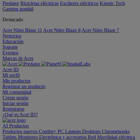
Predator
Bicicletas eléctricas
Escúteres eléctricos
Kinetic Tech
Gaming portátil
Destacado
Acer Nitro Blaze 11
Acer Nitro Blaze 8
Acer Nitro Blaze 7
Negocios
Educación
Soporte
Eventos
Marcas de Acer
Acer ID
Mi perfil
Mis productos
Registrar un producto
Mi comunidad
Cerrar sesión
Iniciar sesión
Registrarse
¿Qué es Acer ID?
AI
Productos
Productos nuevos
Copilot+ PC
Laptops
Desktops
Chromebooks
Tablets
Monitores
Electrónica y accesorios
Red
Movilidad eléctrica