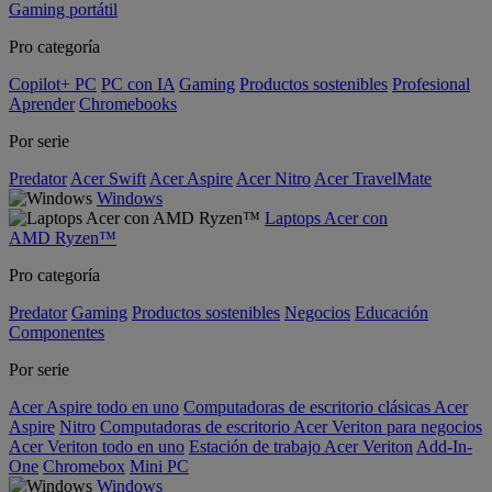
Gaming portátil
Pro categoría
Copilot+ PC
PC con IA
Gaming
Productos sostenibles
Profesional
Aprender
Chromebooks
Por serie
Predator
Acer Swift
Acer Aspire
Acer Nitro
Acer TravelMate
Windows
Laptops Acer con
AMD Ryzen™
Pro categoría
Predator
Gaming
Productos sostenibles
Negocios
Educación
Componentes
Por serie
Acer Aspire todo en uno
Computadoras de escritorio clásicas Acer
Aspire
Nitro
Computadoras de escritorio Acer Veriton para negocios
Acer Veriton todo en uno
Estación de trabajo Acer Veriton
Add-In-
One
Chromebox
Mini PC
Windows