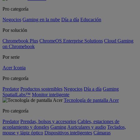
Pro categoría
Negocios
Gaming en la nube
Día a día
Educación
Por solución
Chromebook Plus
ChromeOS Enterprise Solutions
Cloud Gaming
on Chromebook
Por serie
Acer Iconia
Pro categoría
Predator
Productos sostenibles
Negocios
Día a día
Gaming
SpatialLabs™
Monitor inteligente
Tecnología de pantalla Acer
Pro categoría
Predator
Prendas, bolsos y accesorios
Cables, estaciones de
acoplamiento y dongles
Gaming
Auriculares y audio
Teclados,
mouse y lápiz óptico
Dispositivos inteligentes
Cámaras