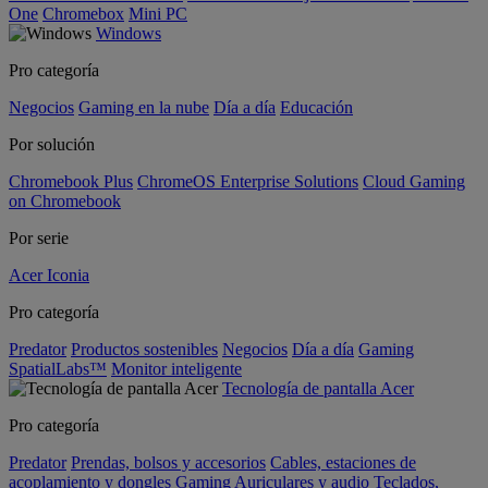
One
Chromebox
Mini PC
Windows
Pro categoría
Negocios
Gaming en la nube
Día a día
Educación
Por solución
Chromebook Plus
ChromeOS Enterprise Solutions
Cloud Gaming
on Chromebook
Por serie
Acer Iconia
Pro categoría
Predator
Productos sostenibles
Negocios
Día a día
Gaming
SpatialLabs™
Monitor inteligente
Tecnología de pantalla Acer
Pro categoría
Predator
Prendas, bolsos y accesorios
Cables, estaciones de
acoplamiento y dongles
Gaming
Auriculares y audio
Teclados,