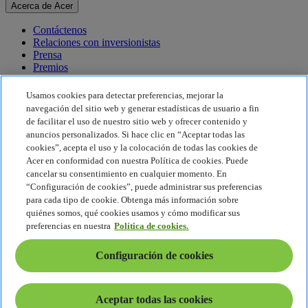
Acerca de Acer
Contáctenos
Relaciones con inversionistas
Prensa
Premios
Eventos
Usamos cookies para detectar preferencias, mejorar la
Sostenibilidad
navegación del sitio web y generar estadísticas de usuario a fin
de facilitar el uso de nuestro sitio web y ofrecer contenido y
Sostenibilidad
anuncios personalizados. Si hace clic en “Aceptar todas las
cookies”, acepta el uso y la colocación de todas las cookies de
Responsabilidad social corporativa
Acer en conformidad con nuestra Política de cookies. Puede
Huella de carbono del producto
cancelar su consentimiento en cualquier momento. En
Proyecto Humanity
“Configuración de cookies”, puede administrar sus preferencias
Earthion
para cada tipo de cookie. Obtenga más información sobre
Política de privacidad
quiénes somos, qué cookies usamos y cómo modificar sus
Política de cookies
preferencias en nuestra
Política de cookies.
Aviso legal
Información legal adicional
Configuración de cookies
Política de accesibilidad
Configuración de cookies
América Latina - Español
Aceptar todas las cookies