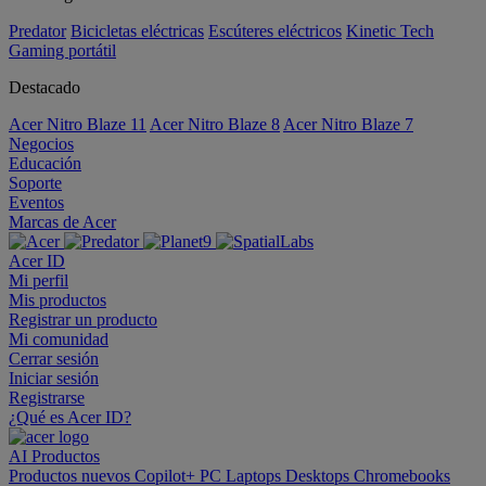
Predator
Bicicletas eléctricas
Escúteres eléctricos
Kinetic Tech
Gaming portátil
Destacado
Acer Nitro Blaze 11
Acer Nitro Blaze 8
Acer Nitro Blaze 7
Negocios
Educación
Soporte
Eventos
Marcas de Acer
Acer ID
Mi perfil
Mis productos
Registrar un producto
Mi comunidad
Cerrar sesión
Iniciar sesión
Registrarse
¿Qué es Acer ID?
AI
Productos
Productos nuevos
Copilot+ PC
Laptops
Desktops
Chromebooks