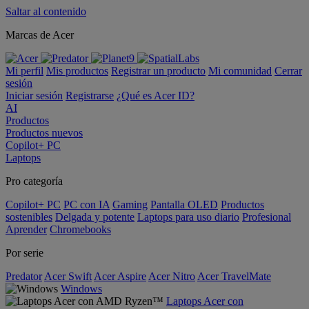
Saltar al contenido
Marcas de Acer
Mi perfil
Mis productos
Registrar un producto
Mi comunidad
Cerrar
sesión
Iniciar sesión
Registrarse
¿Qué es Acer ID?
AI
Productos
Productos nuevos
Copilot+ PC
Laptops
Pro categoría
Copilot+ PC
PC con IA
Gaming
Pantalla OLED
Productos
sostenibles
Delgada y potente
Laptops para uso diario
Profesional
Aprender
Chromebooks
Por serie
Predator
Acer Swift
Acer Aspire
Acer Nitro
Acer TravelMate
Windows
Laptops Acer con