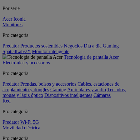
Por serie
Acer Iconia
Monitores
Pro categoría
Predator
Productos sostenibles
Negocios
Día a día
Gaming
SpatialLabs™
Monitor inteligente
Tecnología de pantalla Acer
Electrónica y accesorios
Pro categoría
Predator
Prendas, bolsos y accesorios
Cables, estaciones de
acoplamiento y dongles
Gaming
Auriculares y audio
Teclados,
mouse y lápiz óptico
Dispositivos inteligentes
Cámaras
Red
Pro categoría
Predator
Wi-Fi
5G
Movilidad eléctrica
Pro categoría