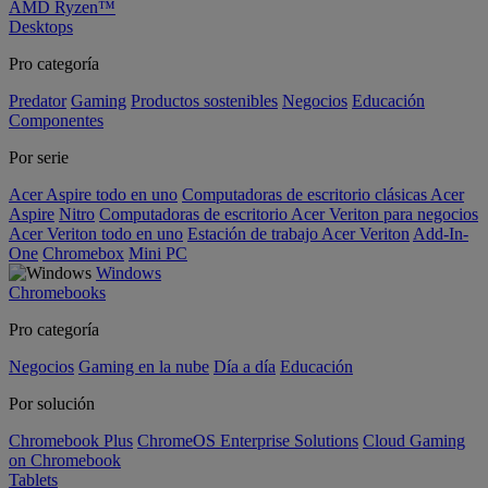
AMD Ryzen™
Desktops
Pro categoría
Predator
Gaming
Productos sostenibles
Negocios
Educación
Componentes
Por serie
Acer Aspire todo en uno
Computadoras de escritorio clásicas Acer
Aspire
Nitro
Computadoras de escritorio Acer Veriton para negocios
Acer Veriton todo en uno
Estación de trabajo Acer Veriton
Add-In-
One
Chromebox
Mini PC
Windows
Chromebooks
Pro categoría
Negocios
Gaming en la nube
Día a día
Educación
Por solución
Chromebook Plus
ChromeOS Enterprise Solutions
Cloud Gaming
on Chromebook
Tablets