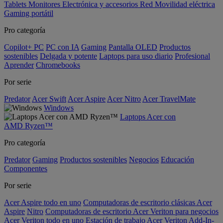
Tablets
Monitores
Electrónica y accesorios
Red
Movilidad eléctrica
Gaming portátil
Pro categoría
Copilot+ PC
PC con IA
Gaming
Pantalla OLED
Productos
sostenibles
Delgada y potente
Laptops para uso diario
Profesional
Aprender
Chromebooks
Por serie
Predator
Acer Swift
Acer Aspire
Acer Nitro
Acer TravelMate
Windows
Laptops Acer con
AMD Ryzen™
Pro categoría
Predator
Gaming
Productos sostenibles
Negocios
Educación
Componentes
Por serie
Acer Aspire todo en uno
Computadoras de escritorio clásicas Acer
Aspire
Nitro
Computadoras de escritorio Acer Veriton para negocios
Acer Veriton todo en uno
Estación de trabajo Acer Veriton
Add-In-