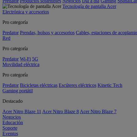
Predator
Productos sostenibles
Negocios
Día a día
Gaming
SpatialL
Tecnología de pantalla Acer
Electrónica y accesorios
Pro categoría
Predator
Prendas, bolsos y accesorios
Cables, estaciones de acoplami
Red
Pro categoría
Predator
Wi-Fi
5G
Movilidad eléctrica
Pro categoría
Predator
Bicicletas eléctricas
Escúteres eléctricos
Kinetic Tech
Gaming portátil
Destacado
Acer Nitro Blaze 11
Acer Nitro Blaze 8
Acer Nitro Blaze 7
Negocios
Educación
Soporte
Eventos