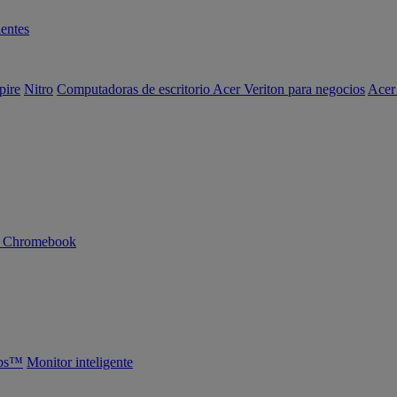
entes
pire
Nitro
Computadoras de escritorio Acer Veriton para negocios
Acer
n Chromebook
abs™
Monitor inteligente