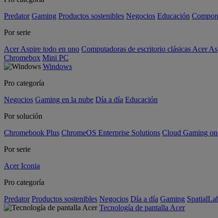
Predator
Gaming
Productos sostenibles
Negocios
Educación
Compon
Por serie
Acer Aspire todo en uno
Computadoras de escritorio clásicas Acer As
Chromebox
Mini PC
Windows
Pro categoría
Negocios
Gaming en la nube
Día a día
Educación
Por solución
Chromebook Plus
ChromeOS Enterprise Solutions
Cloud Gaming o
Por serie
Acer Iconia
Pro categoría
Predator
Productos sostenibles
Negocios
Día a día
Gaming
SpatialL
Tecnología de pantalla Acer