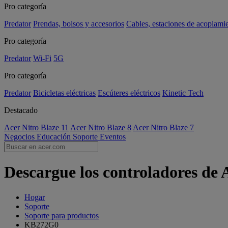
Pro categoría
Predator
Prendas, bolsos y accesorios
Cables, estaciones de acoplami
Pro categoría
Predator
Wi-Fi
5G
Pro categoría
Predator
Bicicletas eléctricas
Escúteres eléctricos
Kinetic Tech
Destacado
Acer Nitro Blaze 11
Acer Nitro Blaze 8
Acer Nitro Blaze 7
Negocios
Educación
Soporte
Eventos
Descargue los controladores de
Hogar
Soporte
Soporte para productos
KB272G0