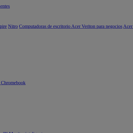
entes
pire
Nitro
Computadoras de escritorio Acer Veriton para negocios
Acer
n Chromebook