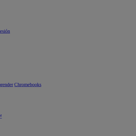
sesión
render
Chromebooks
™