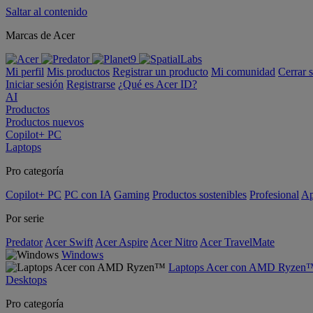
Saltar al contenido
Marcas de Acer
Mi perfil
Mis productos
Registrar un producto
Mi comunidad
Cerrar 
Iniciar sesión
Registrarse
¿Qué es Acer ID?
AI
Productos
Productos nuevos
Copilot+ PC
Laptops
Pro categoría
Copilot+ PC
PC con IA
Gaming
Productos sostenibles
Profesional
Ap
Por serie
Predator
Acer Swift
Acer Aspire
Acer Nitro
Acer TravelMate
Windows
Laptops Acer con AMD Ryzen
Desktops
Pro categoría