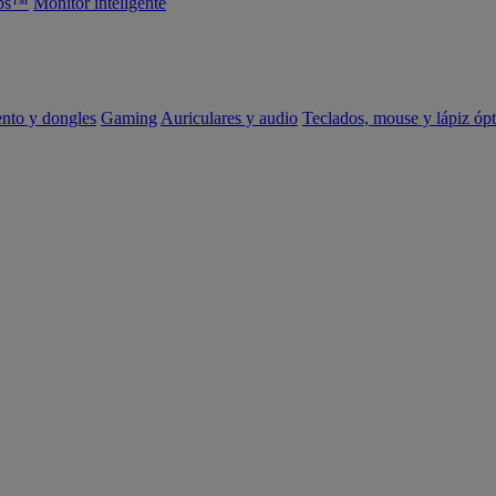
abs™
Monitor inteligente
ento y dongles
Gaming
Auriculares y audio
Teclados, mouse y lápiz ópt