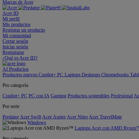
Marcas de Acer
Acer ID
Mi perfil
Mis productos
Registrar un producto
Mi comunidad
Cerrar sesión
Iniciar sesión
Registrarse
¿Qué es Acer ID?
AI
Productos
Productos nuevos
Copilot+ PC
Laptops
Desktops
Chromebooks
Tabl
Pro categoría
Copilot+ PC
PC con IA
Gaming
Productos sostenibles
Profesional
Ap
Por serie
Predator
Acer Swift
Acer Aspire
Acer Nitro
Acer TravelMate
Windows
Laptops Acer con AMD Ryzen
Pro categoría