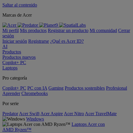
Saltar al contenido
Marcas de Acer
Mi perfil
Mis productos
Registrar un producto
Mi comunidad
Cerrar
sesión
Iniciar sesión
Registrarse
¿Qué es Acer ID?
AI
Productos
Productos nuevos
Copilot+ PC
Laptops
Pro categoría
Copilot+ PC
PC con IA
Gaming
Productos sostenibles
Profesional
Aprender
Chromebooks
Por serie
Predator
Acer Swift
Acer Aspire
Acer Nitro
Acer TravelMate
Windows
Laptops Acer con
AMD Ryzen™