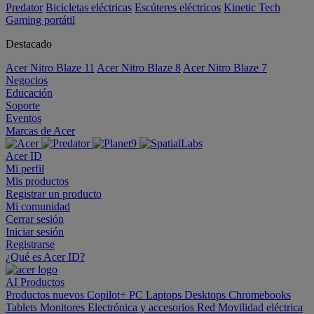
Predator
Bicicletas eléctricas
Escúteres eléctricos
Kinetic Tech
Gaming portátil
Destacado
Acer Nitro Blaze 11
Acer Nitro Blaze 8
Acer Nitro Blaze 7
Negocios
Educación
Soporte
Eventos
Marcas de Acer
Acer ID
Mi perfil
Mis productos
Registrar un producto
Mi comunidad
Cerrar sesión
Iniciar sesión
Registrarse
¿Qué es Acer ID?
AI
Productos
Productos nuevos
Copilot+ PC
Laptops
Desktops
Chromebooks
Tablets
Monitores
Electrónica y accesorios
Red
Movilidad eléctrica