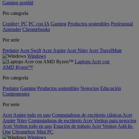
Gaming portátil
Pro categoría
Copilot+ PC
PC con IA
Gaming
Productos sostenibles
Profesional
Aprender
Chromebooks
Por serie
Predator
Acer Swift
Acer Aspire
Acer Nitro
Acer TravelMate
Windows
Laptops Acer con
AMD Ryzen™
Pro categoría
Predator
Gaming
Productos sostenibles
Negocios
Educación
Componentes
Por serie
Acer Aspire todo en uno
Computadoras de escritorio clásicas Acer
Aspire
Nitro
Computadoras de escritorio Acer Veriton para negocios
Acer Veriton todo en uno
Estación de trabajo Acer Veriton
Add-In-
One
Chromebox
Mini PC
Windows