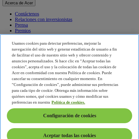
Acerca de Acer
Contáctenos
Relaciones con inversionistas
Prensa
Premios
Eventos
Usamos cookies para detectar preferencias, mejorar la
Sostenibilidad
navegación del sitio web y generar estadísticas de usuario a fin
de facilitar el uso de nuestro sitio web y ofrecer contenido y
Sostenibilidad
anuncios personalizados. Si hace clic en “Aceptar todas las
cookies”, acepta el uso y la colocación de todas las cookies de
Responsabilidad social corporativa
Acer en conformidad con nuestra Política de cookies. Puede
Huella de carbono del producto
cancelar su consentimiento en cualquier momento. En
Proyecto Humanity
“Configuración de cookies”, puede administrar sus preferencias
Earthion
para cada tipo de cookie. Obtenga más información sobre
Política de privacidad
quiénes somos, qué cookies usamos y cómo modificar sus
Política de cookies
preferencias en nuestra
Política de cookies.
Aviso legal
Información legal adicional
Configuración de cookies
Política de accesibilidad
Configuración de cookies
América Latina - Español
Aceptar todas las cookies