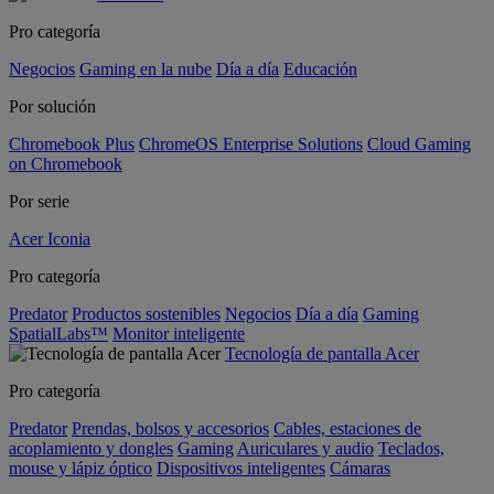
Pro categoría
Negocios
Gaming en la nube
Día a día
Educación
Por solución
Chromebook Plus
ChromeOS Enterprise Solutions
Cloud Gaming
on Chromebook
Por serie
Acer Iconia
Pro categoría
Predator
Productos sostenibles
Negocios
Día a día
Gaming
SpatialLabs™
Monitor inteligente
Tecnología de pantalla Acer
Pro categoría
Predator
Prendas, bolsos y accesorios
Cables, estaciones de
acoplamiento y dongles
Gaming
Auriculares y audio
Teclados,
mouse y lápiz óptico
Dispositivos inteligentes
Cámaras