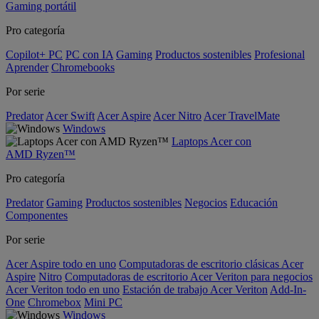
Gaming portátil
Pro categoría
Copilot+ PC
PC con IA
Gaming
Productos sostenibles
Profesional
Aprender
Chromebooks
Por serie
Predator
Acer Swift
Acer Aspire
Acer Nitro
Acer TravelMate
Windows
Laptops Acer con
AMD Ryzen™
Pro categoría
Predator
Gaming
Productos sostenibles
Negocios
Educación
Componentes
Por serie
Acer Aspire todo en uno
Computadoras de escritorio clásicas Acer
Aspire
Nitro
Computadoras de escritorio Acer Veriton para negocios
Acer Veriton todo en uno
Estación de trabajo Acer Veriton
Add-In-
One
Chromebox
Mini PC
Windows