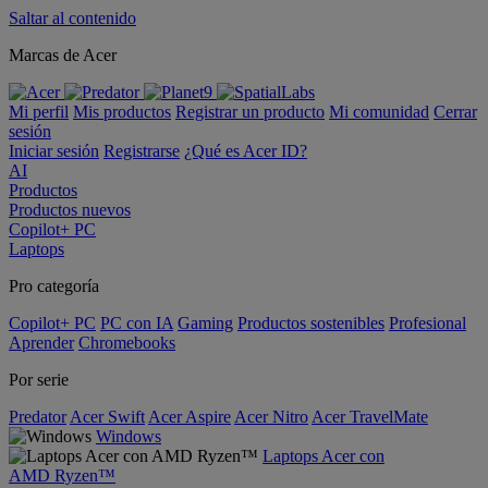
Saltar al contenido
Marcas de Acer
Mi perfil
Mis productos
Registrar un producto
Mi comunidad
Cerrar
sesión
Iniciar sesión
Registrarse
¿Qué es Acer ID?
AI
Productos
Productos nuevos
Copilot+ PC
Laptops
Pro categoría
Copilot+ PC
PC con IA
Gaming
Productos sostenibles
Profesional
Aprender
Chromebooks
Por serie
Predator
Acer Swift
Acer Aspire
Acer Nitro
Acer TravelMate
Windows
Laptops Acer con
AMD Ryzen™