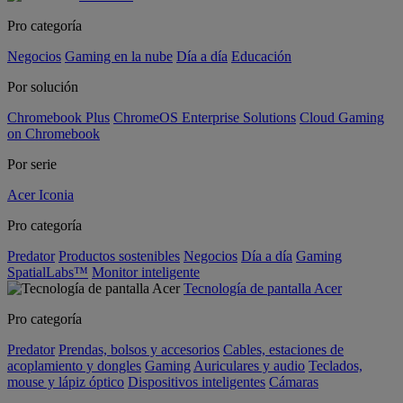
Pro categoría
Negocios
Gaming en la nube
Día a día
Educación
Por solución
Chromebook Plus
ChromeOS Enterprise Solutions
Cloud Gaming
on Chromebook
Por serie
Acer Iconia
Pro categoría
Predator
Productos sostenibles
Negocios
Día a día
Gaming
SpatialLabs™
Monitor inteligente
Tecnología de pantalla Acer
Pro categoría
Predator
Prendas, bolsos y accesorios
Cables, estaciones de
acoplamiento y dongles
Gaming
Auriculares y audio
Teclados,
mouse y lápiz óptico
Dispositivos inteligentes
Cámaras