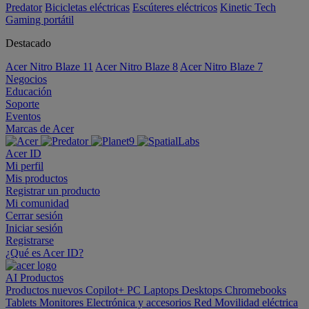
Predator
Bicicletas eléctricas
Escúteres eléctricos
Kinetic Tech
Gaming portátil
Destacado
Acer Nitro Blaze 11
Acer Nitro Blaze 8
Acer Nitro Blaze 7
Negocios
Educación
Soporte
Eventos
Marcas de Acer
Acer ID
Mi perfil
Mis productos
Registrar un producto
Mi comunidad
Cerrar sesión
Iniciar sesión
Registrarse
¿Qué es Acer ID?
AI
Productos
Productos nuevos
Copilot+ PC
Laptops
Desktops
Chromebooks
Tablets
Monitores
Electrónica y accesorios
Red
Movilidad eléctrica