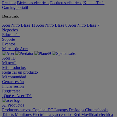
Predator
Bicicletas eléctricas
Escúteres eléctricos
Kinetic Tech
Gaming portátil
Destacado
Acer Nitro Blaze 11
Acer Nitro Blaze 8
Acer Nitro Blaze 7
Negocios
Educación
Soporte
Eventos
Marcas de Acer
Acer ID
Mi perfil
Mis productos
Registrar un producto
Mi comunidad
Cerrar sesión
Iniciar sesión
Registrarse
¿Qué es Acer ID?
AI
Productos
Productos nuevos
Copilot+ PC
Laptops
Desktops
Chromebooks
Tablets
Monitores
Electrónica y accesorios
Red
Movilidad eléctrica