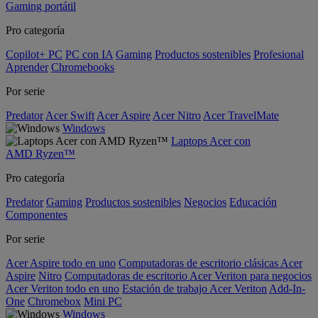
Gaming portátil
Pro categoría
Copilot+ PC
PC con IA
Gaming
Productos sostenibles
Profesional
Aprender
Chromebooks
Por serie
Predator
Acer Swift
Acer Aspire
Acer Nitro
Acer TravelMate
Windows
Laptops Acer con
AMD Ryzen™
Pro categoría
Predator
Gaming
Productos sostenibles
Negocios
Educación
Componentes
Por serie
Acer Aspire todo en uno
Computadoras de escritorio clásicas Acer
Aspire
Nitro
Computadoras de escritorio Acer Veriton para negocios
Acer Veriton todo en uno
Estación de trabajo Acer Veriton
Add-In-
One
Chromebox
Mini PC
Windows