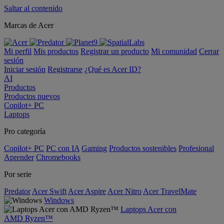
Saltar al contenido
Marcas de Acer
Mi perfil
Mis productos
Registrar un producto
Mi comunidad
Cerrar
sesión
Iniciar sesión
Registrarse
¿Qué es Acer ID?
AI
Productos
Productos nuevos
Copilot+ PC
Laptops
Pro categoría
Copilot+ PC
PC con IA
Gaming
Productos sostenibles
Profesional
Aprender
Chromebooks
Por serie
Predator
Acer Swift
Acer Aspire
Acer Nitro
Acer TravelMate
Windows
Laptops Acer con
AMD Ryzen™