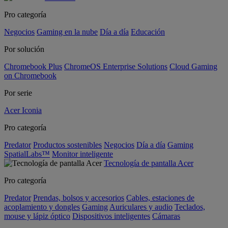
Pro categoría
Negocios
Gaming en la nube
Día a día
Educación
Por solución
Chromebook Plus
ChromeOS Enterprise Solutions
Cloud Gaming
on Chromebook
Por serie
Acer Iconia
Pro categoría
Predator
Productos sostenibles
Negocios
Día a día
Gaming
SpatialLabs™
Monitor inteligente
Tecnología de pantalla Acer
Pro categoría
Predator
Prendas, bolsos y accesorios
Cables, estaciones de
acoplamiento y dongles
Gaming
Auriculares y audio
Teclados,
mouse y lápiz óptico
Dispositivos inteligentes
Cámaras