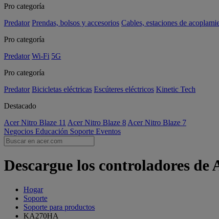
Pro categoría
Predator
Prendas, bolsos y accesorios
Cables, estaciones de acoplami
Pro categoría
Predator
Wi-Fi
5G
Pro categoría
Predator
Bicicletas eléctricas
Escúteres eléctricos
Kinetic Tech
Destacado
Acer Nitro Blaze 11
Acer Nitro Blaze 8
Acer Nitro Blaze 7
Negocios
Educación
Soporte
Eventos
Descargue los controladores de
Hogar
Soporte
Soporte para productos
KA270HA