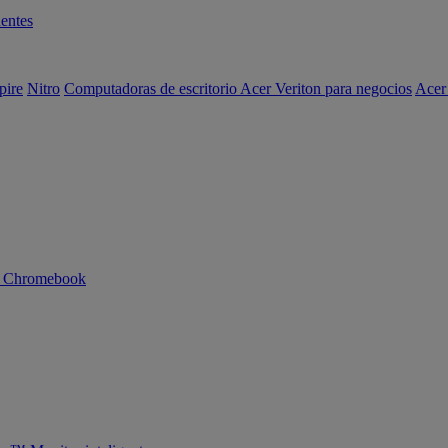
entes
pire
Nitro
Computadoras de escritorio Acer Veriton para negocios
Acer
n Chromebook