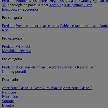
Predator
Productos sostenibles
Negocios
Día a día
Gaming
SpatialL
Tecnología de pantalla Acer
Electrónica y accesorios
Pro categoría
Predator
Prendas, bolsos y accesorios
Cables, estaciones de acoplami
Red
Pro categoría
Predator
Wi-Fi
5G
Movilidad eléctrica
Pro categoría
Predator
Bicicletas eléctricas
Escúteres eléctricos
Kinetic Tech
Gaming portátil
Destacado
Acer Nitro Blaze 11
Acer Nitro Blaze 8
Acer Nitro Blaze 7
Negocios
Educación
Soporte
Eventos