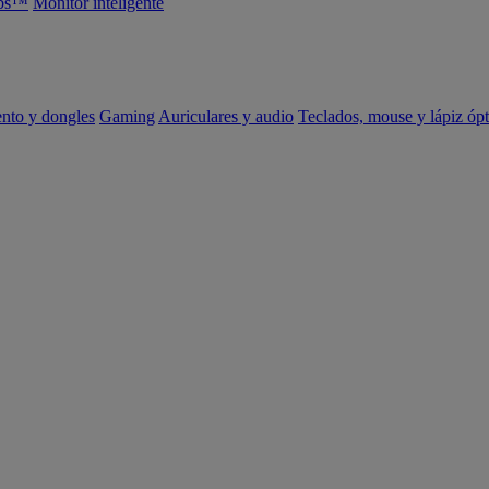
abs™
Monitor inteligente
ento y dongles
Gaming
Auriculares y audio
Teclados, mouse y lápiz ópt