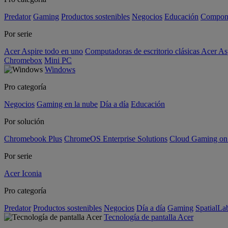
Predator
Gaming
Productos sostenibles
Negocios
Educación
Compon
Por serie
Acer Aspire todo en uno
Computadoras de escritorio clásicas Acer As
Chromebox
Mini PC
Windows
Pro categoría
Negocios
Gaming en la nube
Día a día
Educación
Por solución
Chromebook Plus
ChromeOS Enterprise Solutions
Cloud Gaming o
Por serie
Acer Iconia
Pro categoría
Predator
Productos sostenibles
Negocios
Día a día
Gaming
SpatialL
Tecnología de pantalla Acer