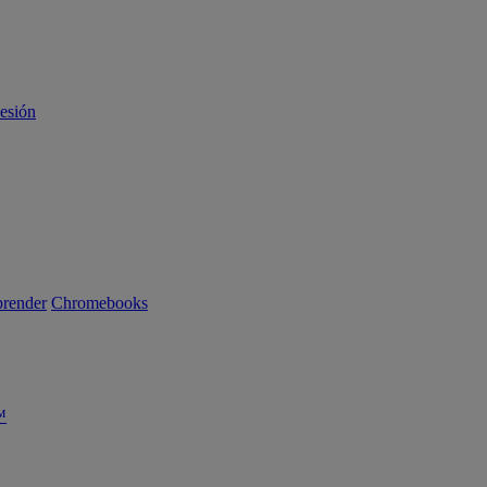
sesión
render
Chromebooks
™