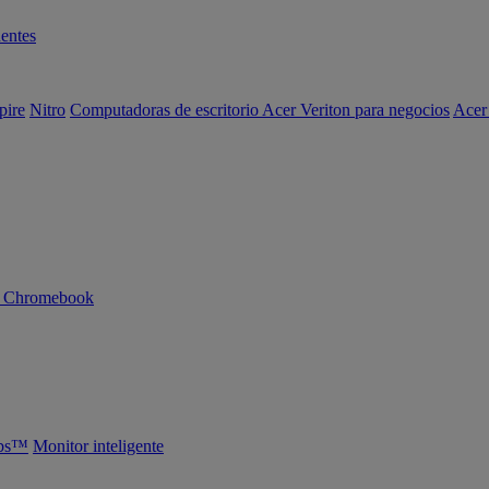
entes
pire
Nitro
Computadoras de escritorio Acer Veriton para negocios
Acer
n Chromebook
abs™
Monitor inteligente