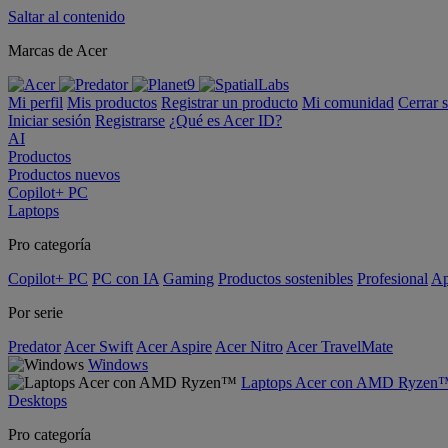
Saltar al contenido
Marcas de Acer
Mi perfil
Mis productos
Registrar un producto
Mi comunidad
Cerrar 
Iniciar sesión
Registrarse
¿Qué es Acer ID?
AI
Productos
Productos nuevos
Copilot+ PC
Laptops
Pro categoría
Copilot+ PC
PC con IA
Gaming
Productos sostenibles
Profesional
Ap
Por serie
Predator
Acer Swift
Acer Aspire
Acer Nitro
Acer TravelMate
Windows
Laptops Acer con AMD Ryzen
Desktops
Pro categoría