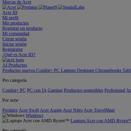
Marcas de Acer
Acer ID
Mi perfil
Mis productos
Registrar un producto
Mi comunidad
Cerrar sesión
Iniciar sesión
Registrarse
¿Qué es Acer ID?
AI
Productos
Productos nuevos
Copilot+ PC
Laptops
Desktops
Chromebooks
Tabl
Pro categoría
Copilot+ PC
PC con IA
Gaming
Productos sostenibles
Profesional
Ap
Por serie
Predator
Acer Swift
Acer Aspire
Acer Nitro
Acer TravelMate
Windows
Laptops Acer con AMD Ryzen
Pro categoría