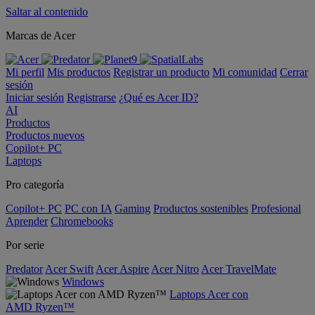
Saltar al contenido
Marcas de Acer
Mi perfil
Mis productos
Registrar un producto
Mi comunidad
Cerrar
sesión
Iniciar sesión
Registrarse
¿Qué es Acer ID?
AI
Productos
Productos nuevos
Copilot+ PC
Laptops
Pro categoría
Copilot+ PC
PC con IA
Gaming
Productos sostenibles
Profesional
Aprender
Chromebooks
Por serie
Predator
Acer Swift
Acer Aspire
Acer Nitro
Acer TravelMate
Windows
Laptops Acer con
AMD Ryzen™