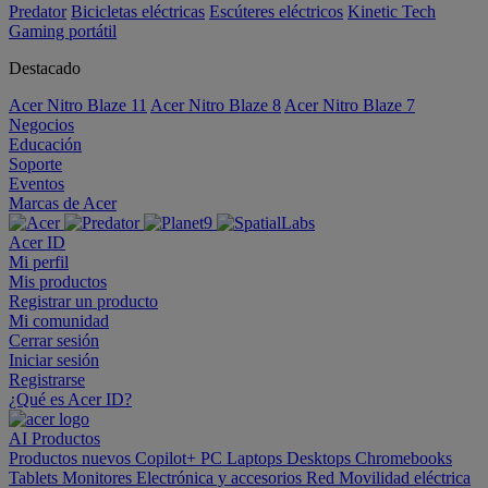
Predator
Bicicletas eléctricas
Escúteres eléctricos
Kinetic Tech
Gaming portátil
Destacado
Acer Nitro Blaze 11
Acer Nitro Blaze 8
Acer Nitro Blaze 7
Negocios
Educación
Soporte
Eventos
Marcas de Acer
Acer ID
Mi perfil
Mis productos
Registrar un producto
Mi comunidad
Cerrar sesión
Iniciar sesión
Registrarse
¿Qué es Acer ID?
AI
Productos
Productos nuevos
Copilot+ PC
Laptops
Desktops
Chromebooks
Tablets
Monitores
Electrónica y accesorios
Red
Movilidad eléctrica