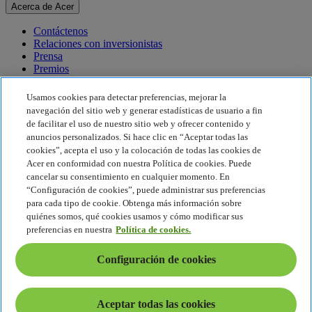
Acerca de Acer
Contáctenos
Relaciones con inversionistas
Prensa
Premios
Eventos
Usamos cookies para detectar preferencias, mejorar la
Sostenibilidad
navegación del sitio web y generar estadísticas de usuario a fin
de facilitar el uso de nuestro sitio web y ofrecer contenido y
Sostenibilidad
anuncios personalizados. Si hace clic en “Aceptar todas las
cookies”, acepta el uso y la colocación de todas las cookies de
Responsabilidad social corporativa
Acer en conformidad con nuestra Política de cookies. Puede
Huella de carbono del producto
cancelar su consentimiento en cualquier momento. En
Proyecto Humanity
“Configuración de cookies”, puede administrar sus preferencias
Earthion
para cada tipo de cookie. Obtenga más información sobre
Política de privacidad
quiénes somos, qué cookies usamos y cómo modificar sus
Política de cookies
preferencias en nuestra
Política de cookies.
Aviso legal
Información legal adicional
Configuración de cookies
Política de accesibilidad
Configuración de cookies
América Latina - Español
Aceptar todas las cookies