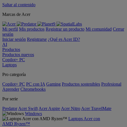
Saltar al contenido
Marcas de Acer
Mi perfil
Mis productos
Registrar un producto
Mi comunidad
Cerrar
sesión
Iniciar sesión
Registrarse
¿Qué es Acer ID?
AI
Productos
Productos nuevos
Copilot+ PC
Laptops
Pro categoría
Copilot+ PC
PC con IA
Gaming
Productos sostenibles
Profesional
Aprender
Chromebooks
Por serie
Predator
Acer Swift
Acer Aspire
Acer Nitro
Acer TravelMate
Windows
Laptops Acer con
AMD Ryzen™