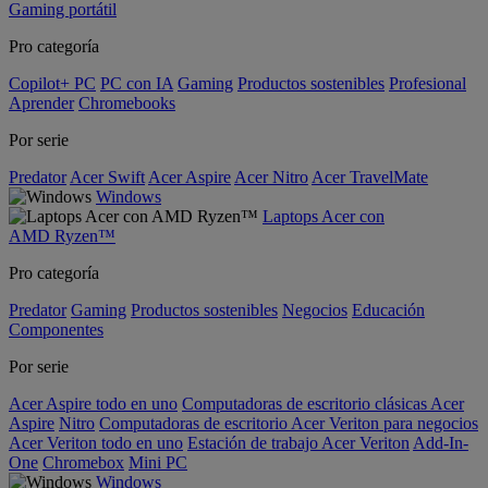
Gaming portátil
Pro categoría
Copilot+ PC
PC con IA
Gaming
Productos sostenibles
Profesional
Aprender
Chromebooks
Por serie
Predator
Acer Swift
Acer Aspire
Acer Nitro
Acer TravelMate
Windows
Laptops Acer con
AMD Ryzen™
Pro categoría
Predator
Gaming
Productos sostenibles
Negocios
Educación
Componentes
Por serie
Acer Aspire todo en uno
Computadoras de escritorio clásicas Acer
Aspire
Nitro
Computadoras de escritorio Acer Veriton para negocios
Acer Veriton todo en uno
Estación de trabajo Acer Veriton
Add-In-
One
Chromebox
Mini PC
Windows