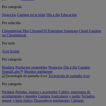
Pro categoría
Negocios
Gaming en la nube
Día a día
Educación
Por solución
Chromebook Plus
ChromeOS Enterprise Solutions
Cloud Gaming
on Chromebook
Por serie
Acer Iconia
Pro categoría
Predator
Productos sostenibles
Negocios
Día a día
Gaming
SpatialLabs™
Monitor inteligente
Tecnología de pantalla Acer
Pro categoría
Predator
Prendas, bolsos y accesorios
Cables, estaciones de
acoplamiento y dongles
Gaming
Auriculares y audio
Teclados,
mouse y lápiz óptico
Dispositivos inteligentes
Cámaras