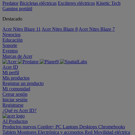
Predator
Bicicletas eléctricas
Escúteres eléctricos
Kinetic Tech
Gaming portátil
Destacado
Acer Nitro Blaze 11
Acer Nitro Blaze 8
Acer Nitro Blaze 7
Negocios
Educación
Soporte
Eventos
Marcas de Acer
Acer ID
Mi perfil
Mis productos
Registrar un producto
Mi comunidad
Cerrar sesión
Iniciar sesión
Registrarse
¿Qué es Acer ID?
AI
Productos
Productos nuevos
Copilot+ PC
Laptops
Desktops
Chromebooks
Tablets
Monitores
Electrónica y accesorios
Red
Movilidad eléctrica