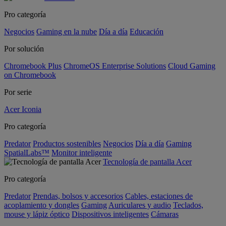
Pro categoría
Negocios
Gaming en la nube
Día a día
Educación
Por solución
Chromebook Plus
ChromeOS Enterprise Solutions
Cloud Gaming
on Chromebook
Por serie
Acer Iconia
Pro categoría
Predator
Productos sostenibles
Negocios
Día a día
Gaming
SpatialLabs™
Monitor inteligente
Tecnología de pantalla Acer
Pro categoría
Predator
Prendas, bolsos y accesorios
Cables, estaciones de
acoplamiento y dongles
Gaming
Auriculares y audio
Teclados,
mouse y lápiz óptico
Dispositivos inteligentes
Cámaras