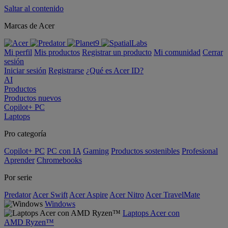
Saltar al contenido
Marcas de Acer
Mi perfil
Mis productos
Registrar un producto
Mi comunidad
Cerrar
sesión
Iniciar sesión
Registrarse
¿Qué es Acer ID?
AI
Productos
Productos nuevos
Copilot+ PC
Laptops
Pro categoría
Copilot+ PC
PC con IA
Gaming
Productos sostenibles
Profesional
Aprender
Chromebooks
Por serie
Predator
Acer Swift
Acer Aspire
Acer Nitro
Acer TravelMate
Windows
Laptops Acer con
AMD Ryzen™