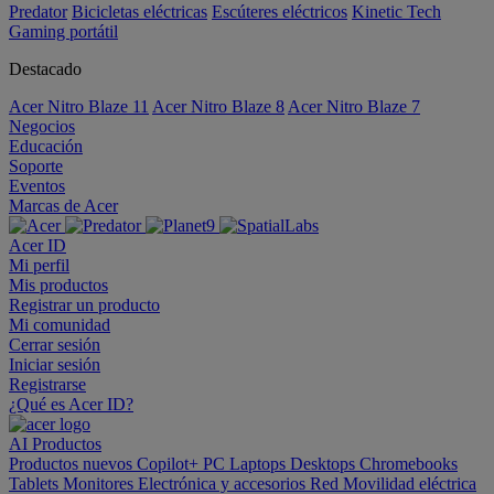
Predator
Bicicletas eléctricas
Escúteres eléctricos
Kinetic Tech
Gaming portátil
Destacado
Acer Nitro Blaze 11
Acer Nitro Blaze 8
Acer Nitro Blaze 7
Negocios
Educación
Soporte
Eventos
Marcas de Acer
Acer ID
Mi perfil
Mis productos
Registrar un producto
Mi comunidad
Cerrar sesión
Iniciar sesión
Registrarse
¿Qué es Acer ID?
AI
Productos
Productos nuevos
Copilot+ PC
Laptops
Desktops
Chromebooks
Tablets
Monitores
Electrónica y accesorios
Red
Movilidad eléctrica