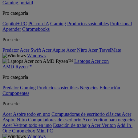
Gaming portátil
Pro categoría
Copilot+ PC
PC con IA
Gaming
Productos sostenibles
Profesional
Aprender
Chromebooks
Por serie
Predator
Acer Swift
Acer Aspire
Acer Nitro
Acer TravelMate
Windows
Laptops Acer con
AMD Ryzen™
Pro categoría
Predator
Gaming
Productos sostenibles
Negocios
Educación
Componentes
Por serie
Acer Aspire todo en uno
Computadoras de escritorio clásicas Acer
Aspire
Nitro
Computadoras de escritorio Acer Veriton para negocios
Acer Veriton todo en uno
Estación de trabajo Acer Veriton
Add-In-
One
Chromebox
Mini PC
Windows