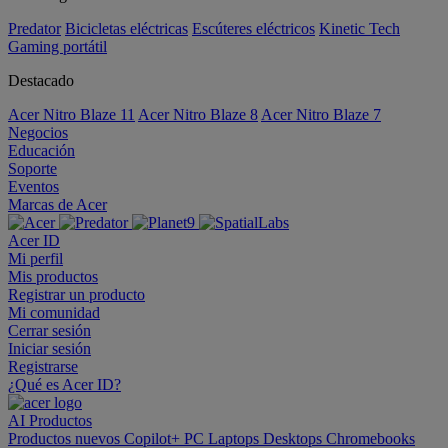
Predator
Bicicletas eléctricas
Escúteres eléctricos
Kinetic Tech
Gaming portátil
Destacado
Acer Nitro Blaze 11
Acer Nitro Blaze 8
Acer Nitro Blaze 7
Negocios
Educación
Soporte
Eventos
Marcas de Acer
Acer ID
Mi perfil
Mis productos
Registrar un producto
Mi comunidad
Cerrar sesión
Iniciar sesión
Registrarse
¿Qué es Acer ID?
AI
Productos
Productos nuevos
Copilot+ PC
Laptops
Desktops
Chromebooks