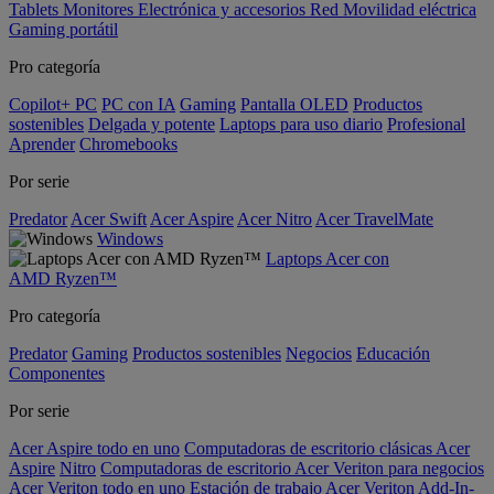
Tablets
Monitores
Electrónica y accesorios
Red
Movilidad eléctrica
Gaming portátil
Pro categoría
Copilot+ PC
PC con IA
Gaming
Pantalla OLED
Productos
sostenibles
Delgada y potente
Laptops para uso diario
Profesional
Aprender
Chromebooks
Por serie
Predator
Acer Swift
Acer Aspire
Acer Nitro
Acer TravelMate
Windows
Laptops Acer con
AMD Ryzen™
Pro categoría
Predator
Gaming
Productos sostenibles
Negocios
Educación
Componentes
Por serie
Acer Aspire todo en uno
Computadoras de escritorio clásicas Acer
Aspire
Nitro
Computadoras de escritorio Acer Veriton para negocios
Acer Veriton todo en uno
Estación de trabajo Acer Veriton
Add-In-