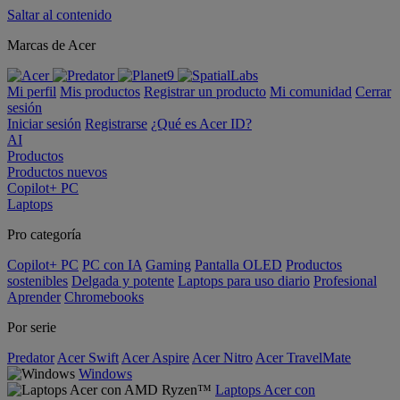
Saltar al contenido
Marcas de Acer
Mi perfil
Mis productos
Registrar un producto
Mi comunidad
Cerrar
sesión
Iniciar sesión
Registrarse
¿Qué es Acer ID?
AI
Productos
Productos nuevos
Copilot+ PC
Laptops
Pro categoría
Copilot+ PC
PC con IA
Gaming
Pantalla OLED
Productos
sostenibles
Delgada y potente
Laptops para uso diario
Profesional
Aprender
Chromebooks
Por serie
Predator
Acer Swift
Acer Aspire
Acer Nitro
Acer TravelMate
Windows
Laptops Acer con