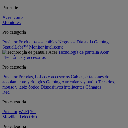
Por serie
Acer Iconia
Monitores
Pro categoría
Predator
Productos sostenibles
Negocios
Día a día
Gaming
SpatialLabs™
Monitor inteligente
Tecnología de pantalla Acer
Electrónica y accesorios
Pro categoría
Predator
Prendas, bolsos y accesorios
Cables, estaciones de
acoplamiento y dongles
Gaming
Auriculares y audio
Teclados,
mouse y lápiz óptico
Dispositivos inteligentes
Cámaras
Red
Pro categoría
Predator
Wi-Fi
5G
Movilidad eléctrica
Pro categoría