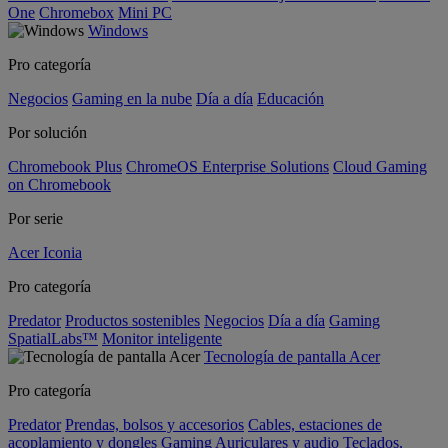
One
Chromebox
Mini PC
Windows
Pro categoría
Negocios
Gaming en la nube
Día a día
Educación
Por solución
Chromebook Plus
ChromeOS Enterprise Solutions
Cloud Gaming
on Chromebook
Por serie
Acer Iconia
Pro categoría
Predator
Productos sostenibles
Negocios
Día a día
Gaming
SpatialLabs™
Monitor inteligente
Tecnología de pantalla Acer
Pro categoría
Predator
Prendas, bolsos y accesorios
Cables, estaciones de
acoplamiento y dongles
Gaming
Auriculares y audio
Teclados,