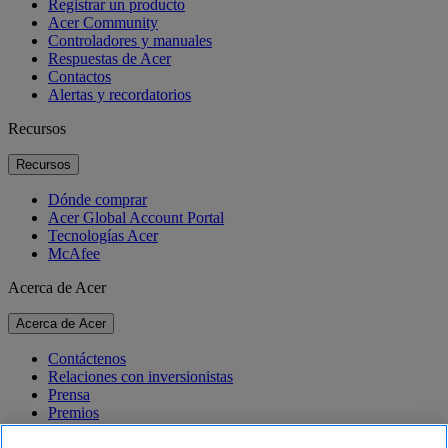
Registrar un producto
Acer Community
Controladores y manuales
Respuestas de Acer
Contactos
Alertas y recordatorios
Recursos
Recursos
Dónde comprar
Acer Global Account Portal
Tecnologías Acer
McAfee
Acerca de Acer
Acerca de Acer
Contáctenos
Relaciones con inversionistas
Prensa
Premios
Eventos