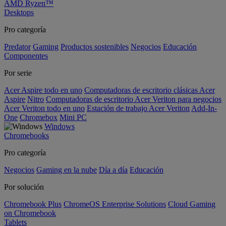
AMD Ryzen™
Desktops
Pro categoría
Predator
Gaming
Productos sostenibles
Negocios
Educación
Componentes
Por serie
Acer Aspire todo en uno
Computadoras de escritorio clásicas Acer
Aspire
Nitro
Computadoras de escritorio Acer Veriton para negocios
Acer Veriton todo en uno
Estación de trabajo Acer Veriton
Add-In-
One
Chromebox
Mini PC
Windows
Chromebooks
Pro categoría
Negocios
Gaming en la nube
Día a día
Educación
Por solución
Chromebook Plus
ChromeOS Enterprise Solutions
Cloud Gaming
on Chromebook
Tablets