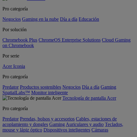
Pro categoría
Negocios
Gaming en la nube
Día a día
Educación
Por solución
Chromebook Plus
ChromeOS Enterprise Solutions
Cloud Gaming
on Chromebook
Por serie
Acer Iconia
Pro categoría
Predator
Productos sostenibles
Negocios
Día a día
Gaming
SpatialLabs™
Monitor inteligente
Tecnología de pantalla Acer
Pro categoría
Predator
Prendas, bolsos y accesorios
Cables, estaciones de
acoplamiento y dongles
Gaming
Auriculares y audio
Teclados,
mouse y lápiz óptico
Dispositivos inteligentes
Cámaras