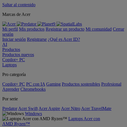
Saltar al contenido
Marcas de Acer
Mi perfil
Mis productos
Registrar un producto
Mi comunidad
Cerrar
sesión
Iniciar sesión
Registrarse
¿Qué es Acer ID?
AI
Productos
Productos nuevos
Copilot+ PC
Laptops
Pro categoría
Copilot+ PC
PC con IA
Gaming
Productos sostenibles
Profesional
Aprender
Chromebooks
Por serie
Predator
Acer Swift
Acer Aspire
Acer Nitro
Acer TravelMate
Windows
Laptops Acer con
AMD Ryzen™