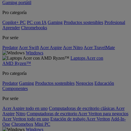
Gaming portátil
Pro categoría
Copilot+ PC
PC con IA
Gaming
Productos sostenibles
Profesional
Aprender
Chromebooks
Por serie
Predator
Acer Swift
Acer Aspire
Acer Nitro
Acer TravelMate
Windows
Laptops Acer con
AMD Ryzen™
Pro categoría
Predator
Gaming
Productos sostenibles
Negocios
Educación
Componentes
Por serie
Acer Aspire todo en uno
Computadoras de escritorio clásicas Acer
Aspire
Nitro
Computadoras de escritorio Acer Veriton para negocios
Acer Veriton todo en uno
Estación de trabajo Acer Veriton
Add-In-
One
Chromebox
Mini PC
Windows