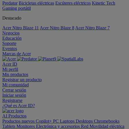
Predator
Bicicletas eléctricas
Escúteres eléctricos
Kinetic Tech
Gaming portátil
Destacado
Acer Nitro Blaze 11
Acer Nitro Blaze 8
Acer Nitro Blaze 7
Negocios
Educación
Soporte
Eventos
Marcas de Acer
Acer ID
Mi perfil
Mis productos
Registrar un producto
Mi comunidad
Cerrar sesión
Iniciar sesión
Registrarse
¿Qué es Acer ID?
AI
Productos
Productos nuevos
Copilot+ PC
Laptops
Desktops
Chromebooks
Tablets
Monitores
Electrónica y accesorios
Red
Movilidad eléctrica