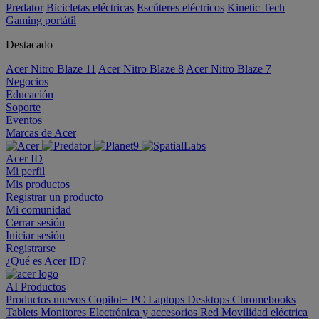
Predator
Bicicletas eléctricas
Escúteres eléctricos
Kinetic Tech
Gaming portátil
Destacado
Acer Nitro Blaze 11
Acer Nitro Blaze 8
Acer Nitro Blaze 7
Negocios
Educación
Soporte
Eventos
Marcas de Acer
Acer ID
Mi perfil
Mis productos
Registrar un producto
Mi comunidad
Cerrar sesión
Iniciar sesión
Registrarse
¿Qué es Acer ID?
AI
Productos
Productos nuevos
Copilot+ PC
Laptops
Desktops
Chromebooks
Tablets
Monitores
Electrónica y accesorios
Red
Movilidad eléctrica