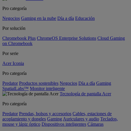
Pro categoría
Negocios
Gaming en la nube
Día a día
Educación
Por solución
Chromebook Plus
ChromeOS Enterprise Solutions
Cloud Gaming
on Chromebook
Por serie
Acer Iconia
Pro categoría
Predator
Productos sostenibles
Negocios
Día a día
Gaming
SpatialLabs™
Monitor inteligente
Tecnología de pantalla Acer
Pro categoría
Predator
Prendas, bolsos y accesorios
Cables, estaciones de
acoplamiento y dongles
Gaming
Auriculares y audio
Teclados,
mouse y lápiz óptico
Dispositivos inteligentes
Cámaras