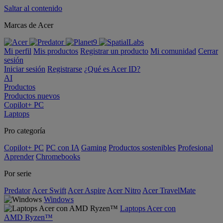
Saltar al contenido
Marcas de Acer
Mi perfil
Mis productos
Registrar un producto
Mi comunidad
Cerrar
sesión
Iniciar sesión
Registrarse
¿Qué es Acer ID?
AI
Productos
Productos nuevos
Copilot+ PC
Laptops
Pro categoría
Copilot+ PC
PC con IA
Gaming
Productos sostenibles
Profesional
Aprender
Chromebooks
Por serie
Predator
Acer Swift
Acer Aspire
Acer Nitro
Acer TravelMate
Windows
Laptops Acer con
AMD Ryzen™