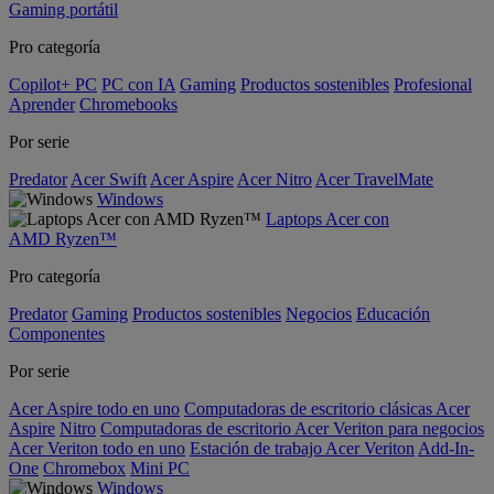
Gaming portátil
Pro categoría
Copilot+ PC
PC con IA
Gaming
Productos sostenibles
Profesional
Aprender
Chromebooks
Por serie
Predator
Acer Swift
Acer Aspire
Acer Nitro
Acer TravelMate
Windows
Laptops Acer con
AMD Ryzen™
Pro categoría
Predator
Gaming
Productos sostenibles
Negocios
Educación
Componentes
Por serie
Acer Aspire todo en uno
Computadoras de escritorio clásicas Acer
Aspire
Nitro
Computadoras de escritorio Acer Veriton para negocios
Acer Veriton todo en uno
Estación de trabajo Acer Veriton
Add-In-
One
Chromebox
Mini PC
Windows